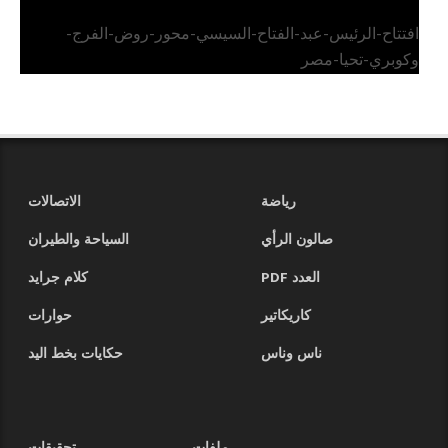
افتتاح-الرئيس-عبد-الفتاح-السيسي-محور-روض-الفرج-
وكوبري-تحيا-مصر
رياضة
الاتصالات
صالون الرأي
السياحة والطيران
العدد PDF
كلام جرايد
كاريكاتير
حوارات
ناس وناس
حكايات بخط اليد