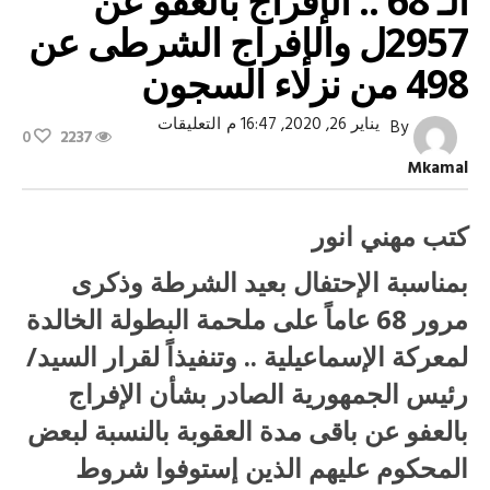
الـ 68 .. الإفراج بالعفو عن
2957ل والإفراج الشرطى عن
498 من نزلاء السجون
على
يناير 26, 2020, 16:47 م
التعليقات
By
0
2237
بمناسبة
الإحتفال
Mkamal
بعيد
الشرطة
الـ
68
كتب مهني انور
..
الإفراج
بمناسبة الإحتفال بعيد الشرطة وذكرى
بالعفو
عن
مرور 68 عاماً على ملحمة البطولة الخالدة
2957ل
والإفراج
الشرطى
لمعركة الإسماعيلية .. وتنفيذاً لقرار السيد/
عن
498
رئيس الجمهورية الصادر بشأن الإفراج
من
نزلاء
بالعفو عن باقى مدة العقوبة بالنسبة لبعض
السجون
مغلقة
المحكوم عليهم الذين إستوفوا شروط