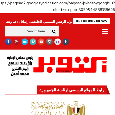
https://pagead2.googlesyndication.com/pagead/js/adsbygoogle.j
client=ca-pub-50595448883386
BREAKING NEWS
حراس لا ينامون
جولة الرئيس السيسي الخليجية.. رسائل دعم وتضامن للأشقاء
رابط الموقع الرسمي لرئاسة الجمهورية