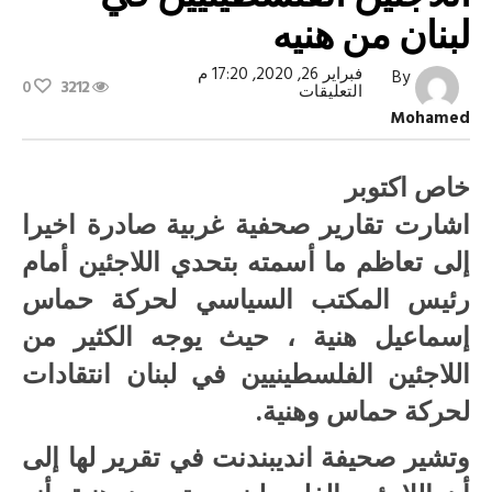
لبنان من هنيه
فبراير 26, 2020, 17:20 م
By
0
3212
على
التعليقات
صحف
Mohamed
غربيه:
تصاعد
غضب
اللاجئين
خاص اكتوبر
الفلسطينيين
في
اشارت تقارير صحفية غربية صادرة اخيرا
لبنان
من
إلى تعاظم ما أسمته بتحدي اللاجئين أمام
هنيه
مغلقة
رئيس المكتب السياسي لحركة حماس
إسماعيل هنية ، حيث يوجه الكثير من
اللاجئين الفلسطينيين في لبنان انتقادات
لحركة حماس وهنية.
وتشير صحيفة انديبندنت في تقرير لها إلى