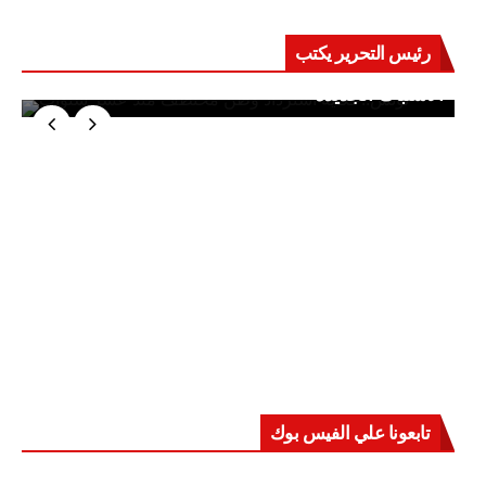
رئيس التحرير يكتب
حرب على العقول.. حادثة دمياط تكشف قواعد
الاشتباك الجديدة
تابعونا علي الفيس بوك