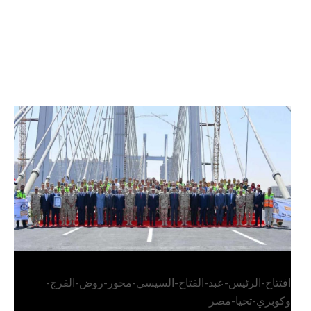
الرئيس عبد الفتاح السيسي يفتتح محور روض الفرج
وكوبري تحيا مصر
افتتاح-الرئيس-عبد-الفتاح-السيسي-محور-روض-الفرج-
وكوبري-تحيا-مصر