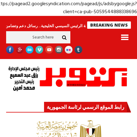
https://pagead2.googlesyndication.com/pagead/js/adsbygoogle.j
client=ca-pub-50595448883386
BREAKING NEWS
س لا ينامون
جولة الرئيس السيسي الخليجية.. رسائل دعم وتضامن للأشقاء
جه
رابط الموقع الرسمي لرئاسة الجمهورية