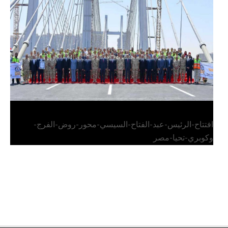
الرئيس عبد الفتاح السيسي يفتتح محور روض الفرج
وكوبري تحيا مصر
افتتاح-الرئيس-عبد-الفتاح-السيسي-محور-روض-الفرج-
وكوبري-تحيا-مصر