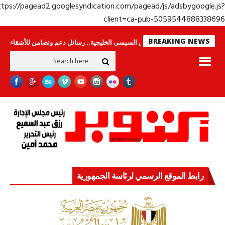
https://pagead2.googlesyndication.com/pagead/js/adsbygoogle.j
client=ca-pub-50595448883386
BREAKING NEWS
امون
جولة الرئيس السيسي الخليجية.. رسائل دعم وتضامن للأشقاء
جهاز مستق
رابط الموقع الرسمي لرئاسة الجمهورية