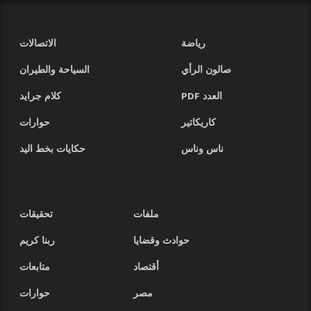
رياضة
الاتصالات
صالون الرأي
السياحة والطيران
العدد PDF
كلام جرايد
كاريكاتير
حوارات
ناس وناس
حكايات بخط اليد
ملفات
تحقيقات
حوادث وقضايا
ربنا كريم
أقتصاد
متابعات
مصر
حوارات