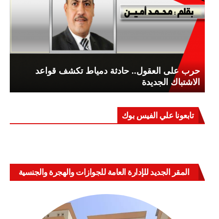
حرب على العقول.. حادثة دمياط تكشف قواعد
الاشتباك الجديدة
تابعونا علي الفيس بوك
المقر الجديد للإدارة العامة للجوازات والهجرة والجنسية
بالعباسية