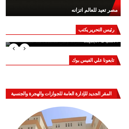
مصر تعيد للعالم اتزانه
رئيس التحرير يكتب
حرب على العقول.. حادثة دمياط تكشف قواعد
الاشتباك الجديدة
تابعونا علي الفيس بوك
المقر الجديد للإدارة العامة للجوازات والهجرة والجنسية
بالعباسية