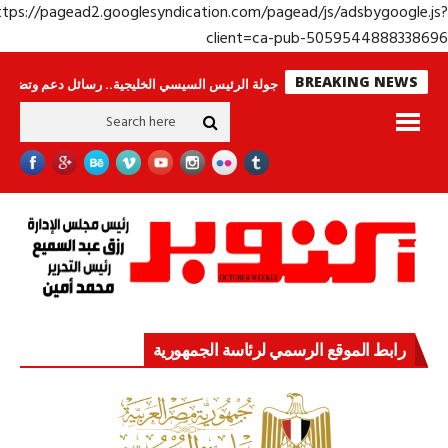
https://pagead2.googlesyndication.com/pagead/js/adsbygoogle.j
client=ca-pub-50595448883386
BREAKING NEWS
 وحراس لا ينامون
جولة الرئيس السيسي الخليجية.. رسائل دعم وتضامن للأشقاء
رابط الموقع الرسمي لرئاسة الجمهورية