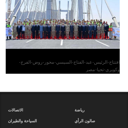
وكوبري تحيا مصر
افتتاح-الرئيس-عبد-الفتاح-السيسي-محور-روض-الفرج-
وكوبري-تحيا-مصر
رياضة
الاتصالات
صالون الرأي
السياحة والطيران