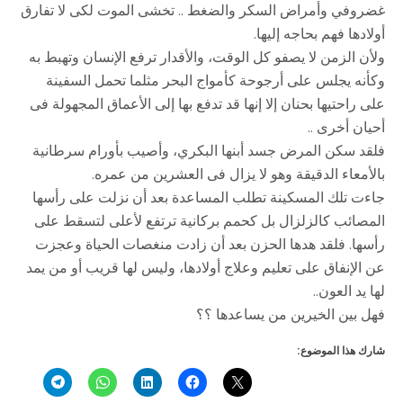
غضروفي وأمراض السكر والضغط .. تخشى الموت لكى لا تفارق
أولادها فهم بحاجه إليها.
ولأن الزمن لا يصفو كل الوقت، والأقدار ترفع الإنسان وتهبط به
وكأنه يجلس على أرجوحة كأمواج البحر مثلما تحمل السفينة
على راحتيها بحنان إلا إنها قد تدفع بها إلى الأعماق المجهولة فى
أحيان أخرى ..
فلقد سكن المرض جسد أبنها البكري، وأصيب بأورام سرطانية
بالأمعاء الدقيقة وهو لا يزال فى العشرين من عمره.
جاءت تلك المسكينة تطلب المساعدة بعد أن نزلت على رأسها
المصائب كالزلزال بل كحمم بركانية ترتفع لأعلى لتسقط على
رأسها. فلقد هدها الحزن بعد أن زادت منغصات الحياة وعجزت
عن الإنفاق على تعليم وعلاج أولادها، وليس لها قريب أو من يمد
لها يد العون..
فهل بين الخيرين من يساعدها ؟؟
شارك هذا الموضوع: