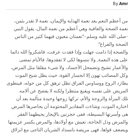
تـاج
By
Amr
مغلقة
من أعظم النعم بعد نعمة الهداية والإيمان، نعمة لا تقدر بثمن،
نعمة الصحة والعافية وهي أعظم من نعمة المال، يقول النبي
-صلى الله عليه وسلم-:”نعمتان مغبون فيهما كثير من الناس
الصحة والفراغ”.
والصحة إذا دامت جهلت وإذا فقدت عرفت، فاشكروا الله دائما
على هذه النعمة, ولا تنسوها لكى لا تفقدوها، فالأيام تمضى
والأعمار تشيخ وتضمحل الأجساد، ولا شىء مقلقا مثل المرض،
وكل المصائب تهون إلا انحسار القوة، حيث يظل شبح الموت
يطارد الروح ووساوس الفراق تظل ترهق كل من حوله، فينطوى
المريض على نفسه ويقبع منتظرا ولكنه لا يفصح عن آلامه.
تلك المرأة والزوجة والأم، تركها زوجها وحيدة متألمة بعد أن
اختاره الموت، وشاءت المقادير المحتومة أن يحاصرها المرض
هى وأسرتها البسيطة، ففى حجرتين بالإيجار يحيطهما الفقر
والمرض وذل الحاجة، تعيش مع أولادها، والمرض يكسر عزيمتها
ويضعف قواها، فهى مريضة بانسداد الشريان التاجى مع انزلاق