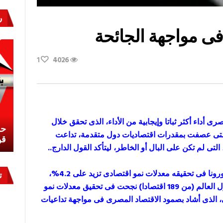
ر
فى مواجهة الجائحة
1
4026
رى أداء أكثر ثباتا وإيجابية من الأداء، الذى تحقق خلال
نشئ
كيف تحمي مصر ثرواتها في الجنوب؟
حر
 التى عصفت بمقدرات اقتصاديات دول متقدمة، تداعت
معركة لا تُرى.. وحراس لا ينامون
قو
لتى لم تكن على البال أو الخاطر، ليتأكد القول الدارج..
تجلى صمود الاقتصاد المصرى فى مواجهة جائحة كورونا فى تحقيقه معدلات نمو اقتصادى تزيد على 4.2%،
ت
وأن يحتل المرتبة السادسة بين 18 اقتصادًا فقط حول العالم (من 189 اقتصادا) نجحت فى تحقيق معدلات نمو
، الذى أشاد بصمود الاقتصاد المصرى فى مواجهة تداعيات