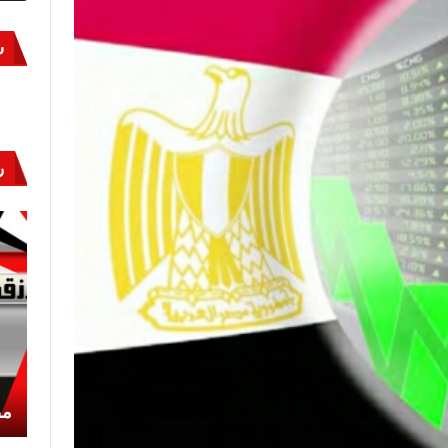
س
ر
أكتوبر «النصر» و«المجلة»
مص