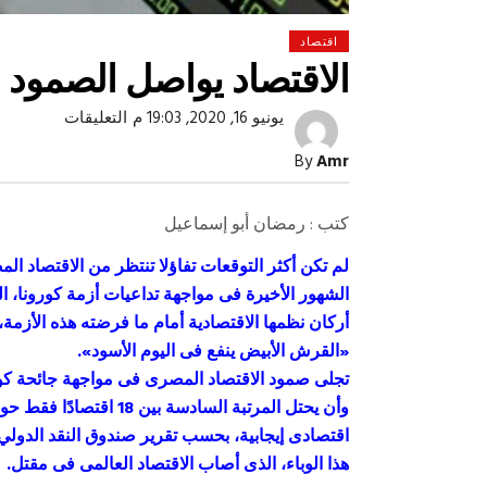
اقتصاد
الاقتصاد يواصل الصمود 
على
يونيو 16, 2020, 19:03 م
التعليقات
الاقتصاد
يواصل
By
Amr
الصمود
فى
مواجهة
الجائحة
كتب : رمضان أبو إسماعيل
مغلقة
لم تكن أكثر التوقعات تفاؤلا تنتظر من الاقتصاد المص
صبح التخطيط خط
جهاز مستقبل مصر نموذجا.. لماذا تُ
الشهور الأخيرة فى مواجهة تداعيات أزمة كورونا،
الدول كيانات تنموية عملاقة؟
أركان نظمها الاقتصادية أمام ما فرضته هذه الأزمة، ا
«القرش الأبيض ينفع فى اليوم الأسود».
اقتصادى إيجابية، بحسب تقرير صندوق النقد الدولي
هذا الوباء، الذى أصاب الاقتصاد العالمى فى مقتل.