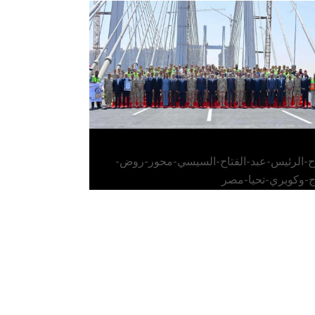
الرئيس عبد الفتاح السيسي يفتتح محور روض
الفرج وكوبري تحيا مصر
اح-الرئيس-عبد-الفتاح-السيسي-محور-روض-
ج-وكوبري-تحيا-مصر