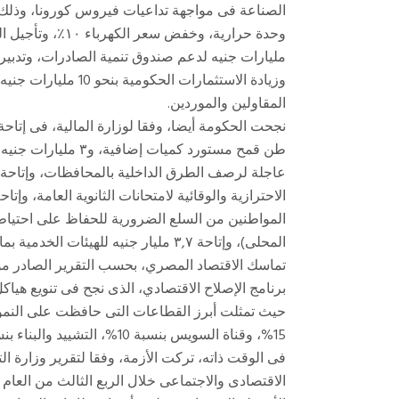
وزيادة الاستثمارات ا
المقاولين والموردين.
المحلى)، وإتاحة ٣,٧ مليار جنيه للهيئات الخدمية بما يُمكنها من الوفاء بالتزاماتها.
تماسك الاقتصاد المصري، بحسب التقرير الصادر مؤخ
برنامج الإصلاح الاقتصادي، الذى نجح فى تنويع هياكل
15%، وقناة السويس بنسبة 10%، التشييد والبناء بنسبة 8%.
فى الوقت ذاته، تركت الأزمة، وفقا لتقرير وزارة ا