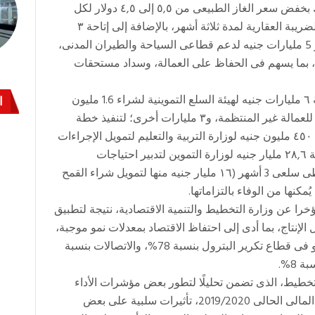
الصناعة فى مواجهة تداعيات فيروس كورونا، وذلك بخفض سعر الغاز الطبيعى من ٥,٥ إلى ٤,٥ دولار لكل
وحدة حرارية، وخفض سعر الكهرباء ١٠٪، وتأجيل الضريبة العقارية لمدة ثلاثة أشهر، بالإضافة إلى إتاحة ٣
مليارات جنيه لدعم صندوق تنمية الصادرات، وتدبير 5 مليارات جنيه لدعم قطاعى السياحة والطيران المدنى،
لحكومية بنحو 10 مليارات جنيه، بما يسهم فى الحفاظ على العمالة، وسداد مستحقات
نجحت الحكومة أيضا، وفقا لوزارة المالية، فى إتاحة ٦ مليارات جنيه لهيئة السلع التموينية لشراء 1.6 مليون
ا
طن قمح مستورد كميات إضافية، و٣ مليارات جنيه للعمالة غير المنتظمة، و٣ مليارات أخرى؛ لتنفيذ خطة
عاجلة لرصف الطرق الداخلية بالمحافظات، وإتاحة ٤٥٠ مليون جنيه لوزارة التربية والتعليم لتمويل الإجراءات
الاحترازية والوقائية لامتحانات الثانوية العامة، وإتاحة ٢٨,٦ مليار جنيه لوزارة التموين لتدبير احتياجات
المواطنين من السلع الضرورية للحفاظ على احتياطى سلعى 3 أشهر (١٦ مليار جنيه منها لتمويل شراء القمح
را عن وزارة التخطيط والتنمية الاقتصادية، نتيجة لتطبيق
 الإنتاج، بما أدى إلى احتفاظ الاقتصاد بمعدلات نمو موجبة،
حيث تمثلت أبرز القطاعات التى حافظت على النمو فى قطاع تكرير البترول بنسبة 78%، والاتصالات بنسبة
لتخطيط، الذى تضمن تحليلًا لتطور بعض مؤشرات الأداء
الاقتصادى والاجتماعى خلال الربع الثالث من العام المالى الحالى 2019/2020، تأثيرات سلبية على بعض