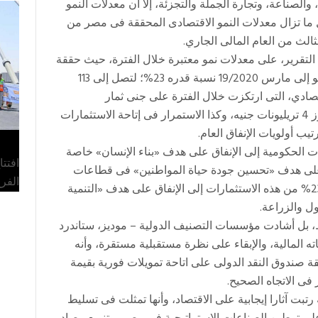
الصناعة، وتجارة الجملة والتجزئة، إلا أن معدلات النمو
ل ما تزال معدلات النمو الاقتصادى المحققة فى مصر من
ثالث من العام المالى الجاري.
تقرير، على معدلات نمو معتبرة خلال الفترة، حيث حققة
الاستثمارات الحكومية المنفذة خلال الفترة من يوليو إلى مارس 19/2020 نسبة قدره 23%؛ لتصل إلى 113
قتصادي، التى ارتكزت خلال الفترة على جنى ثمار
الاستثمارات، التى قامت الدولة بتنفيذها، التى تتجاوز 4 تريليونات جنيه، وكذا الاستمرار فى إتاحة الاستثمارات
يب أولويات الإنفاق العام.
حكومة 27% من الاستثمارات الحكومية إلى الإنفاق على هدف «بناء الإنسان» خاصة
افتت
ليم، و50% منها للإنفاق على هدف «تحسين جودة حياة المواطنين» فى قطاعات
الفر
النقل والإسكان والمرافق العامة إلى جانب توجيه 23% من هذه الاستثمارات إلى الإنفاق على هدف «التنمية
ل والزراعة.
ط، بل أشادت مؤسسات التصنيف الدولية – موديز، ستاندرد
اته المالية، والإبقاء على نظرة مستقبلية مستقرة، وأنه
ة صندوق النقد الدولى على اتاحة تمويلات فورية بقيمة
رتبت آثارا إيجابية على الاقتصاد، وأنها تمثلت فى تسليط