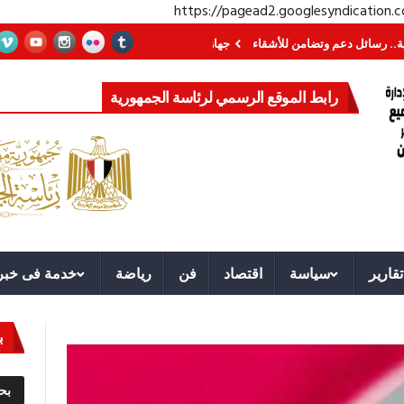
https://pagead2.googlesyndication
م وتضامن للأشقاء
جهاز مستقبل مصر نموذجا.. لماذا تُنشئ الدول كيانات تنموية 
رابط الموقع الرسمي لرئاسة الجمهورية
تقارير
سياسة
اقتصاد
فن
رياضة
خدمة فى خبر
ب