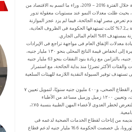
يقف برنامج الإصلاح الاقتصادي، الذى نفذته الحكومة خلال الفترة 2016 – 2019، وراء ما اتسم به الاقتصاد من
بحيث ظلت معدلات النمو عند مستويات معقولة تدور
عة فى حال عدم تعرض مصر لهذه الجائحة، فيما لم يزد عجز الموازنة
المتوقع خلال العام المالى الحالى على 7.9% مقارنة بـ7.2% كانت تستهدفها الحكومة فى الظروف العادية،
ادة معدلات الإنفاق العام فى مواجهة تراجع فى الإيرادات
جراء تداعيات أزمة كورونا، بحيث أدت الأحداث الأخيرة إلى انخفاض قيمة الناتج المحلى بنحو ١٣٠ مليار جنيه،
وتراجعت الإيرادات العامة انخفضت بنحو ١٢٤ مليار جنيه، بالتزامن مع زيادة بنود النفقات بنحو 63 مليار جنيه
فئات الأكثر تضررًا منذ بداية الجائحة، مع استمرار
تى تستهدف توفير السيولة النقدية اللازمة للهيئات السلعية
توزعت الإتاحات التمويلية بواقع ١١ مليار جنيه لدعم القطاع الصحى، و٤٠٠ مليون جنيه سنويًا، لتمويل تعيين ٧
آلاف معيد ومدرس مساعد بكليات الطب بالجامعات، وتعيين ١٢٠٠ زميل وزميل مساعد من الأطباء
بالمستشفيات التعليمية، ٢,٦ مليار جنيه لرفع بدل التعرض لخطر العدوى لأعضاء المهن الطبية بنسبة ٧٥٪،
امعية.
ديمه من إتاحات لقطاع الخدمات الصحية لدعمه فى
مواجهة ما تولد من ضغوط غير متوقعة نتيجة وباء كورونا، بل خصصت الحكومة 16.6 مليار جنيه لدعم قطاع