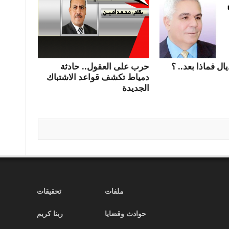
ال فماذا بعد.. ؟
حرب على العقول.. حادثة
دمياط تكشف قواعد الاشتباك
الجديدة
ملفات
تحقيقات
حوادث وقضايا
ربنا كريم