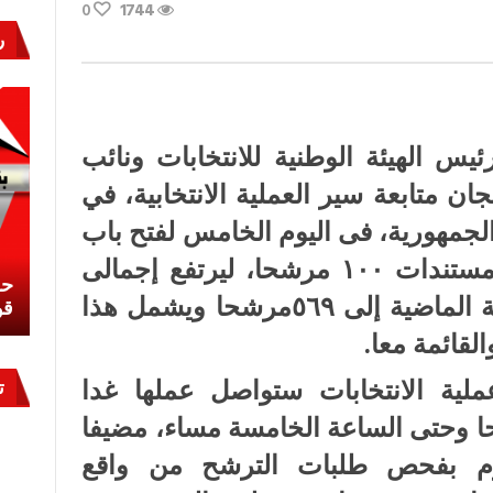
0
1744
ر
يس الهيئة الوطنية للانتخابات ونائب
 متابعة سير العملية الانتخابية، في
الجمهورية، فى اليوم الخامس لفتح باب
الترشح لعضوية مجلس الشيوخ مستندات ١٠٠ مرشحا، ليرتفع إجمالى
نشئ
كيف تحمي مصر ثرواتها في الجنوب؟
حر
عدد المرشحين فى الأيام الخمسة الماضية إلى ٥٦٩مرشحا ويشمل هذا
معركة لا تُرى.. وحراس لا ينامون
قو
لقائمة معا.
لية الانتخابات ستواصل عملها غدا
ت
ا وحتى الساعة الخامسة مساء، مضيفا
م بفحص طلبات الترشح من واقع