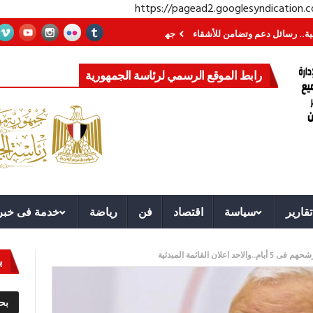
https://pagead2.googlesyndication
 دعم وتضامن للأشقاء
جهاز مستقبل مصر نموذجا.. لماذا تُنشئ الدول كيانات تنمو
رابط الموقع الرسمي لرئاسة الجمهورية
تقارير
سياسة
اقتصاد
فن
رياضة
خدمة فى خبر
ب