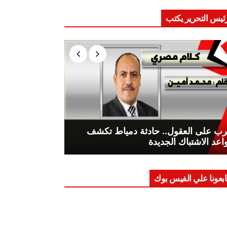
ئيس التحرير يكتب
ب على العقول.. حادثة دمياط تكشف
اعد الاشتباك الجديدة
ابعونا علي الفيس بوك