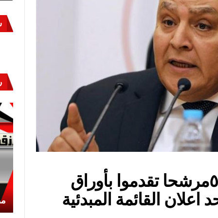
س
ر
رئيس الهيئة الوطنية: ٥٦٩مرشحا تقدموا بأوراق
أكتوبر «النصر» و«المجلة»
مص