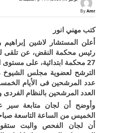
رئيس
الهيئة
By
Amr
الوطنية:
٥٦٩مرشحا
تقدموا
بأوراق
كتب مهني انور
ترشحهم
فى
أعلن المستشار لاشين إبراهيم رئ
5
أيام..والاحد
رئيس محكمة النقض، عن تلقى لجان
اعلان
القائمة
المبدئية
27 محكمة ابتدائية، على مستوى 
مغلقة
صبح التخطيط خط
جهاز مستقبل مصر نموذجا.. لماذا تُ
الدول كيانات تنموية عملاقة؟
العدد المرشحين بالنظام الفردى وا
وأوضح أن لجان متابعة سير عم
الخميس من الساعة التاسعة صباح
أن لجان الفحص والبت ستقو