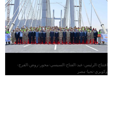
الرئيس عبد الفتاح السيسي يفتتح محور روض الفرج
وكوبري تحيا مصر
افتتاح-الرئيس-عبد-الفتاح-السيسي-محور-روض-الفرج-
وكوبري-تحيا-مصر