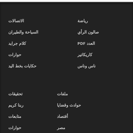
رياضة
الاتصالات
صالون الرأي
السياحة والطيران
العدد PDF
كلام جرايد
كاريكاتير
حوارات
ناس وناس
حكايات بخط اليد
ملفات
تحقيقات
حوادث وقضايا
ربنا كريم
أقتصاد
متابعات
مصر
حوارات