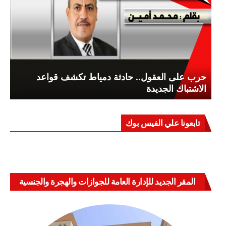
حرب على العقول.. حادثة دمياط تكشف قواعد
الاشتباك الجديدة
تابعونا علي الفيس بوك
المقر الجديد للإدارة العامة للجوازات والهجرة والجنسية
بالعباسية