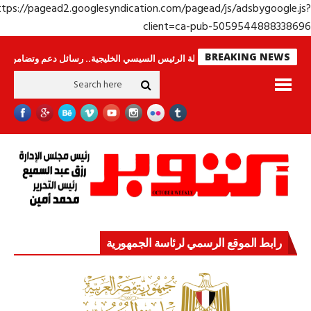
https://pagead2.googlesyndication.com/pagead/js/adsbygoogle.j
client=ca-pub-50595448883386
BREAKING NEWS
راس لا ينامون
جولة الرئيس السيسي الخليجية.. رسائل دعم وتضامن للأشقاء
رابط الموقع الرسمي لرئاسة الجمهورية