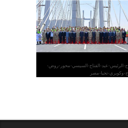
الرئيس عبد الفتاح السيسي يفتتح محور روض
الفرج وكوبري تحيا مصر
اح-الرئيس-عبد-الفتاح-السيسي-محور-روض-
ج-وكوبري-تحيا-مصر