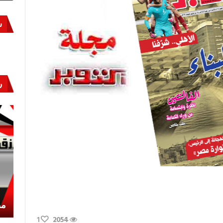
س
ر
أكتوبر «النصر» و«المجلة»
مص
1
2054