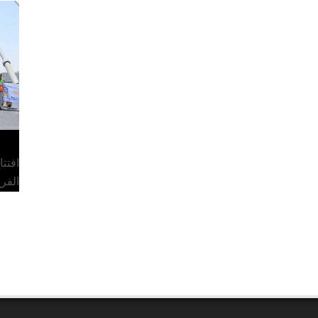
افتت
الفر