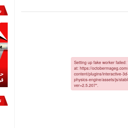
ر
نشئ
كيف تحمي مصر ثرواتها في الجنوب؟
حر
معركة لا تُرى.. وحراس لا ينامون
قو
ت