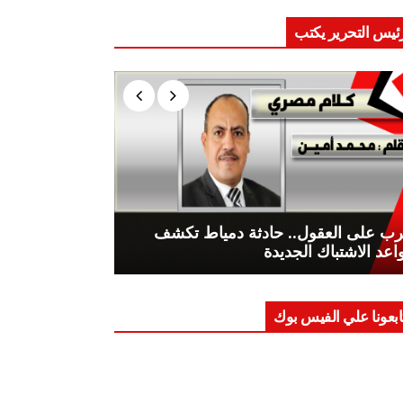
ئيس التحرير يكتب
ب على العقول.. حادثة دمياط تكشف
اعد الاشتباك الجديدة
ابعونا علي الفيس بوك