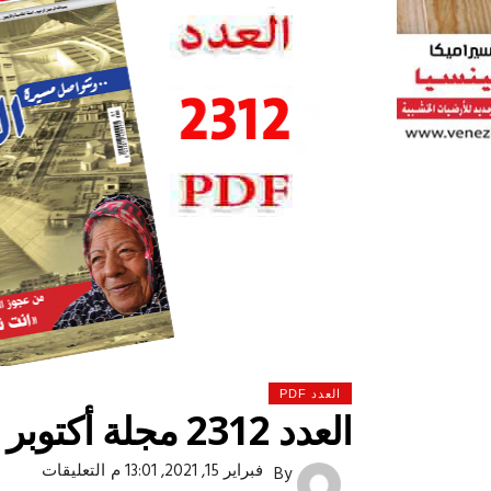
العدد PDF
العدد 2312 مجلة أكتوبر
 لولاد بلدنا
التشجيع «أخلاق» وليس «تحفيل»
على
فبراير 15, 2021, 13:01 م
التعليقات
By
العدد