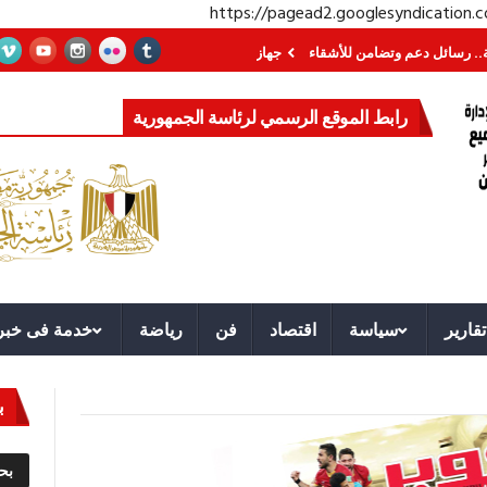
https://pagead2.googlesyndication
ل دعم وتضامن للأشقاء
جهاز مستقبل مصر نموذجا.. لماذا تُنشئ الدول كيانات تنمو
رابط الموقع الرسمي لرئاسة الجمهورية
تقارير
سياسة
اقتصاد
فن
رياضة
خدمة فى خبر
ب