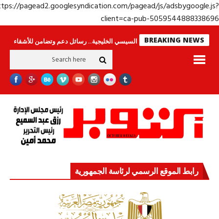
https://pagead2.googlesyndication.com/pagead/js/adsbygoogle.j
client=ca-pub-50595448883386
BREAKING NEWS
جولة الرئيس السيسي الخليجية.. رسائل دعم وتضامن للأشقاء
جهاز مستقبل مصر 
رابط الموقع الرسمي لرئاسة الجمهورية