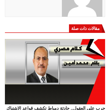
مقالات ذات صلة
حرب على العقول.. حادثة دمياط تكشف قواعد الاشتباك