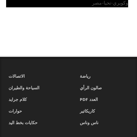
وكوبري-تحيا-مصر
رياضة
الاتصالات
صالون الرأي
السياحة والطيران
العدد PDF
كلام جرايد
كاريكاتير
حوارات
ناس وناس
حكايات بخط اليد