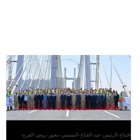
الرئيس عبد الفتاح السيسي يفتتح محور روض الفرج
وكوبري تحيا مصر
افتتاح-الرئيس-عبد-الفتاح-السيسي-محور-روض-الفرج-