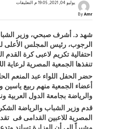
على
يوليو 04, 2021, 19:05 م
التعليقات
وزير
الشباب
By
Amr
والرياضة
يكرّم
الشيشينى
مغلقة
شهد د. أشرف صبحي، وزير الشباب 
الرجوب، رئيس المجلس الأعلى لل
احتفالية تكريم لاعبى كرة القدم ا
تنفذها الجمعية المصرية لرعاية الل
صبح التخطيط خط
جهاز مستقبل مصر نموذجا.. لماذا تُ
حضر الحفل اللواء عبد المنعم ال
الدول كيانات تنموية عملاقة؟
أعضاء الجمعية منهم ربيع ياسين 
والرياضة بجامعة الدول العربية و
قدم وزير الشباب والرياضة الشكر 
المصرية للاعبين القدامى فى تقدي
مشيراً إلى أن الوزارة تساند وتدع