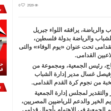
0
2129
ر
والرياضة، يرافقه اللواء جبريل
شباب والرياضة بدولة فلسطين،
لقدامى تحت عنوان «يوم الوفاء» والتى
اعبين القدامى.
نشئ
كيف تحمي مصر ثرواتها في الجنوب؟
حر
حاج، رئيس الجمعية، ومجموعة من
معركة لا تُرى.. وحراس لا ينامون
قو
وفيصل غسال مدير إدارة الشباب
نخبة من نجوم كرة القدم القدامى.
ت
والتقدير لمجلس إدارة الجمعية
م الخير والدعم للرياضيين المصريين،
م الجمعية فى الاهتمام بأحوال قدامى