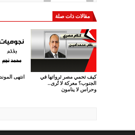
مقالات ذات صلة
كيف تحمي مصر ثرواتها في
انتهى الموندي
الجنوب؟ معركة لا تُرى..
وحراس لا ينامون