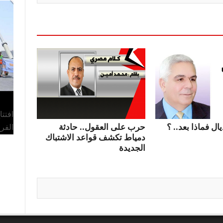
افتت
ال فماذا بعد.. ؟
حرب على العقول.. حادثة
الفر
دمياط تكشف قواعد الاشتباك
الجديدة