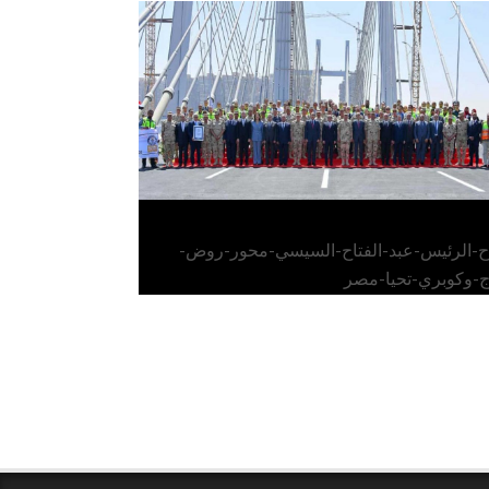
الرئيس عبد الفتاح السيسي يفتتح محور روض
الفرج وكوبري تحيا مصر
اح-الرئيس-عبد-الفتاح-السيسي-محور-روض-
ج-وكوبري-تحيا-مصر