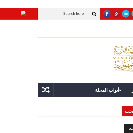
نات تنموية عملاقة؟
قوة الدولة.. عندما يصبح التخطيط خط الدفاع الأول
القياد
أبواب المجلة
حث