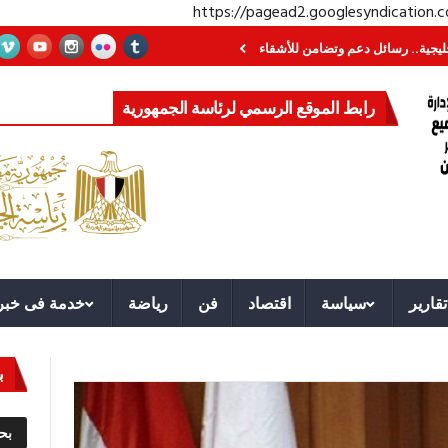
https://pagead2.googlesyndication
.. رسائل دعم وتضامن للأشقاء
جهاز مستقبل مصر نموذجا.. لماذا تُنشئ الدول كيا
رابط الموقع الرسمي لرئاسة الجمهورية
تقارير
سياسة
اقتصاد
فن
رياضة
خدمة فى خبر
ب