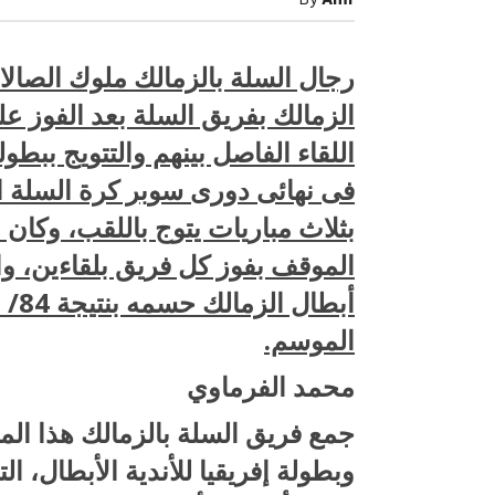
By
Amr
بالدورى
الغالي..
سلة
الزمالك
رجال السلة بالزمالك ملوك الصال
فى
العلالي
الزمالك بفريق السلة بعد الفوز عل
مغلقة
اللقاء الفاصل بينهم والتتويج ببط
فى نهائى دورى سوبر كرة السلة 
بثلاث مباريات يتوج باللقب، وكان ا
الموقف بفوز كل فريق بلقاءين، و
صبح التخطيط خط
جهاز مستقبل مصر نموذجا.. لماذا تُ
الدول كيانات تنموية عملاقة؟
الموسم.
محمد الفرماوي
جمع فريق السلة بالزمالك هذا ال
وبطولة إفريقيا للأندية الأبطال، 