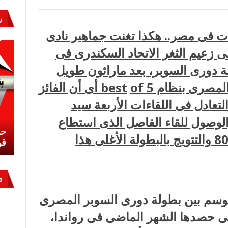
ر
ات فى مصر.. هكذا تغنت جماهير نادى
ى زعيم الثغر الاتحاد السكندرى فى
ولة دورى السوبر، بعد ماراثون طويل
المصرى بنظام
of
best
5 أى أن الفائز
لتعادل فى اللقاءات الأربعة سيد
الوصول للقاء الفاصل الذى استطاع
نشئ
كيف تحمي مصر ثرواتها في الجنوب؟
حر
أبطال الزمالك حسمه بنتيجة 84/ 80 والتتويج بالبطولة الأغلى هذا
معركة لا تُرى.. وحراس لا ينامون
قو
ت
موسم بين بطولة دورى السوبر المصرى
التى حصدها الشهر الماضى فى رواندا،