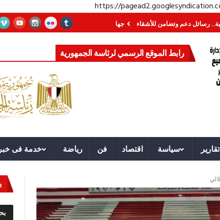
https://pagead2.googlesyndication
عم وتضامن للأشقاء
جهاز مستقبل مصر نموذجا.. لماذا تُنشئ الدول كيانات تنموية
رابط الموقع الرسمي لرئاسة الجمهورية
تقارير
سياسة
اقتصاد
فن
رياضة
خدمة فى خبر
لالي
ب