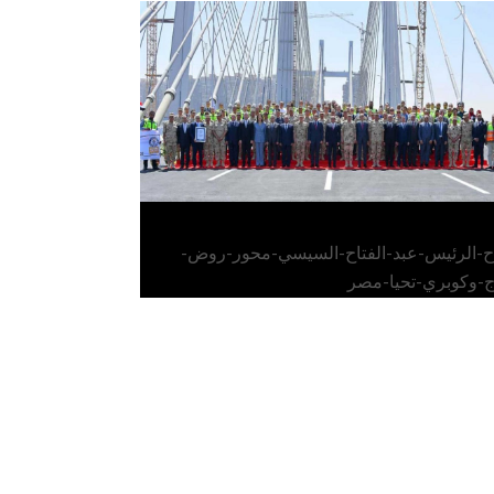
الرئيس عبد الفتاح السيسي يفتتح محور روض
الفرج وكوبري تحيا مصر
اح-الرئيس-عبد-الفتاح-السيسي-محور-روض-
ج-وكوبري-تحيا-مصر