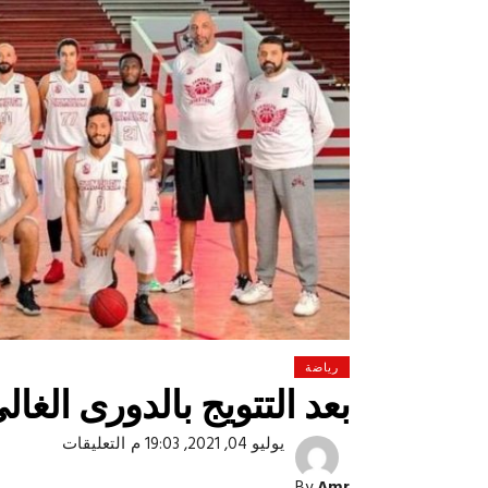
رياضة
بعد التتويج بالدورى الغا
على
يوليو 04, 2021, 19:03 م
التعليقات
 لولاد بلدنا
التشجيع «أخلاق» وليس «تحفيل»
بعد
التتويج