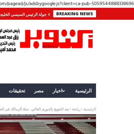
.com/pagead/js/adsbygoogle.js?client=ca-pub-5059544888338696
BREAKING NEWS
وب؟ معركة لا تُرى.. وحراس لا ينامون
جولة الرئيس السيسي الخليجية.. رسائل د
الرئيسية
اخبار
مصر
تحقيقات
الرئيسية
رياضة
بعد التتويج بالدورى الغالي.. سلة الزمالك فى الع