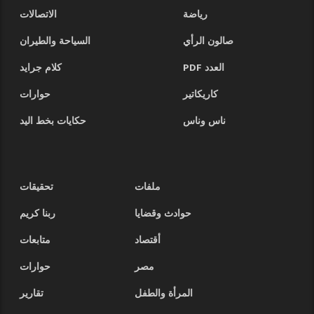
رياضة
الاتصالات
صالون الرأي
السياحة والطيران
العدد PDF
كلام جرايد
كاريكاتير
حوارات
ناس وناس
حكايات بخط اليد
ملفات
تحقيقات
حوادث وقضايا
ربنا كريم
أقتصاد
متابعات
مصر
حوارات
المرأة والطفل
تقارير