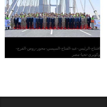
افتتاح-الرئيس-عبد-الفتاح-السيسي-محور-روض-الفرج-
وكوبري-تحيا-مصر