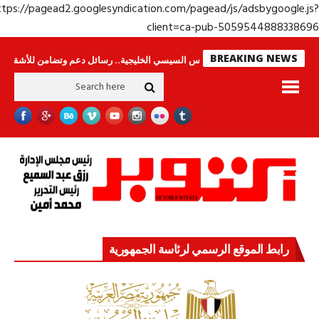
https://pagead2.googlesyndication.com/pagead/js/adsbygoogle.j
client=ca-pub-50595448883386
BREAKING NEWS
امون
جولة الرئيس السيسي الخليجية.. رسائل دعم وتضامن للأشقاء
جهاز مستق
رابط الموقع الرسمي لرئاسة الجمهورية