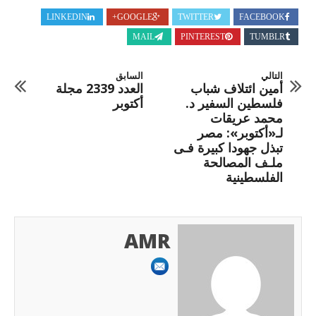
LINKEDIN
GOOGLE+
TWITTER
FACEBOOK
MAIL
PINTEREST
TUMBLR
التالي
السابق
أمين ائتلاف شباب
العدد 2339 مجلة
فلسطين السفير د.
أكتوبر
محمد عريقات
لـ«أكتوبر»: مصر
تبذل جهودا كبيرة فـى
ملـف المصالحة
الفلسطينية
AMR