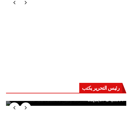
رئيس التحرير يكتب
حرب على العقول.. حادثة دمياط تكشف قواعد
الاشتباك الجديدة