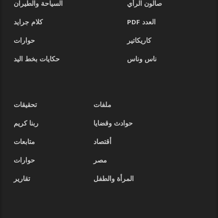
صالون الرأي
السياحة والطيران
العدد PDF
كلام جرايد
كاريكاتير
حوارات
ناس وناس
حكايات بخط اليد
ملفات
تحقيقات
حوادث وقضايا
ربنا كريم
أقتصاد
متابعات
مصر
حوارات
المرأة والطفل
تقارير