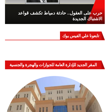
حرب على العقول.. حادثة دمياط تكشف قواعد
الاشتباك الجديدة
تابعونا علي الفيس بوك
المقر الجديد للإدارة العامة للجوازات والهجرة والجنسية
بالعباسية