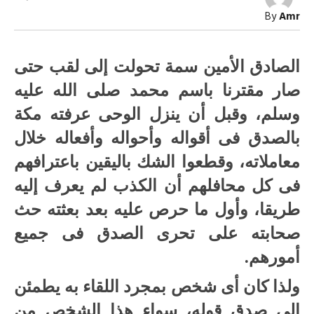
كان
By
Amr
الصدق
أبرز
أخلاقه
؟
الصادق الأمين سمة تحولت إلى لقب حتى
مغلقة
صار مقترنا باسم محمد صلى الله عليه
وسلم، وقبل أن ينزل الوحى عرفته مكة
بالصدق فى أقواله وأحواله وأفعاله خلال
معاملاته، وقطعوا الشك باليقين باعترافهم
فى كل محافلهم أن الكذب لم يعرف إليه
طريقا، وأول ما حرص عليه بعد بعثته حث
صحابته على تحرى الصدق فى جميع
أمورهم.
ولذا كان أى شخص بمجرد اللقاء به يطمئن
إلى صدق قوله، سواء هذا الشخص من