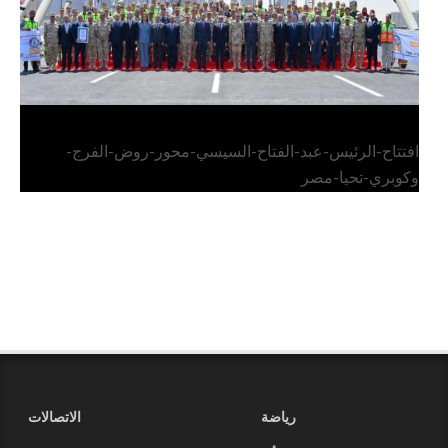
افتتاح-الرئيس-عبد-الفتاح-السيسي-محور-روض-الفرج-
وكوبري-تحيا-مصر
رياضة
الاتصالات