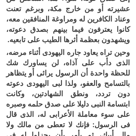
عشيرته أو من خارج مكة، وبرغم تعنت
وعناد الكافرين له ومراوغة المنافقين معه،
كانوا يعترفون فيما بينهم بصدق دعوته،
ويشهدون بعظمة أثرها الطيب على تابعيه.
وحين تراه يعاود جاره اليهودى أثناء مرضه،
الذى دأب على آذاه، لن يساورك شك
للحظة واحدة أن الرسول يرائى أو يتظاهر
بالتسامح والعفو، ولذا لبى اليهودى دعوته
دون تردد، ونطق الشهادتين، وكانت
ابتسامة النبى دليلا على صدق حلمه وصبره
على سوء معاملة الأعرابى له، الذى قال
فى الرسول: فإنك لا تعطى من مالك ولا
مال أبيك، ثم يأمر بأن يجزلوا له فى