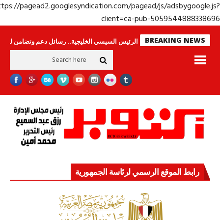
https://pagead2.googlesyndication.com/pagead/js/adsbygoogle.j
client=ca-pub-50595448883386
BREAKING NEWS
ا ينامون
جولة الرئيس السيسي الخليجية.. رسائل دعم وتضامن للأشقاء
جهاز
رابط الموقع الرسمي لرئاسة الجمهورية