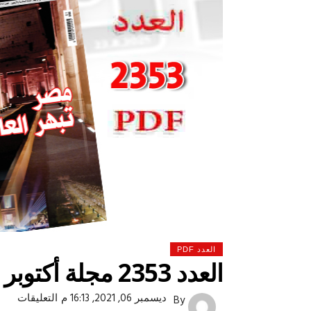
العدد PDF
العدد 2353 مجلة أكتوبر
 لولاد بلدنا
التشجيع «أخلاق» وليس «تحفيل»
على
ديسمبر 06, 2021, 16:13 م
التعليقات
By
العدد