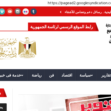
https://pagead2.googlesyndication
رسائل دعم وتضامن للأشقاء
جهاز مستقبل مصر نموذجا.. لماذا تُنشئ الدول كيانات
رابط الموقع الرسمي لرئاسة الجمهورية
تقارير
سياسة
اقتصاد
فن
رياضة
خدمة فى خبر
ب