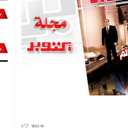
س
ر
أكتوبر «النصر» و«المجلة»
مص
0
1862