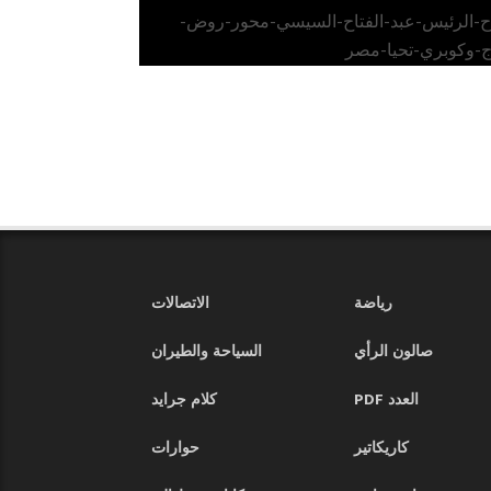
اح-الرئيس-عبد-الفتاح-السيسي-محور-روض-
ج-وكوبري-تحيا-مصر
رياضة
الاتصالات
صالون الرأي
السياحة والطيران
العدد PDF
كلام جرايد
كاريكاتير
حوارات