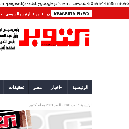
.com/pagead/js/adsbygoogle.js?client=ca-pub-5059544888338696
BREAKING NEWS
في الجنوب؟ معركة لا تُرى.. وحراس لا ينامون
جولة الرئيس السيسي الخليجية.. 
الرئيسية
اخبار
مصر
تحقيقات
الرئيسية
العدد PDF
العدد 2353 مجلة أكتوبر