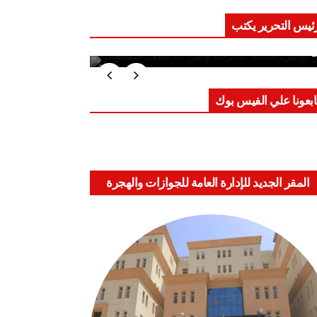
ئيس التحرير يكتب
ب على العقول.. حادثة دمياط تكشف
اعد الاشتباك الجديدة
ابعونا علي الفيس بوك
المقر الجديد للإدارة العامة للجوازات والهجرة
والجنسية بالعباسية