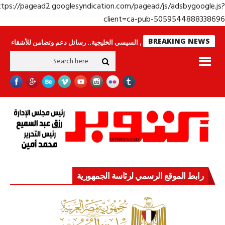
https://pagead2.googlesyndication.com/pagead/js/adsbygoogle.j
client=ca-pub-50595448883386
BREAKING NEWS
جولة الرئيس السيسي الخليجية.. رسائل دعم وتضامن للأشقاء
جهاز مستقبل مص
رابط الموقع الرسمي لرئاسة الجمهورية