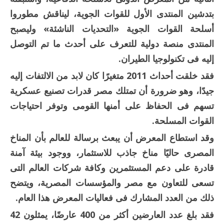
بتدشين المنتدى الأول للقوات الجوية، ليناقش مطوروا
أسلحة القوات الجوية «التحديات الناشئة» وليصبح
المنتدى منصة دولية للتعرف على أحدث ما تم التوصل
إليه فى تكنولوجيا الطيران.
فقد خلقت أحداث 2011 متغيرًا كان لابد من الالتفات إليه
جيدًا، وهو ضرورة أن تمتلك مصر قدرات تصنيع عسكرية
تسهم فى الحفاظ على أمنها القومى وتوفر احتياجات
القوات المسلحة.
وقد استطاع المعرض أن يبعث برسالة للعالم بأن المناخ
المصرى حاليًا مناخ جاذب للاستثمار، ووجود بيئة آمنة
قادرة على دعم المستثمرين وكافة شركات العالم التى
تسعى للتعاون مع مصر والمؤسسات المصرية، ويتضح
ذلك من العدد المشارك فى فعاليات المعرض هذا العام.
فقد بلغ عدد العارضين أكثر من 400 عارضًا، يمثلون 42