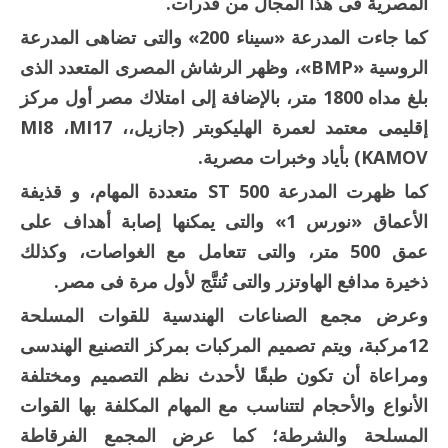
المصرية فى هذا المجال من قدرات.
كما جاءت المدرعة «سيناء 200» والتى تضاهى المدرعة
الروسية «BMP»، وظهر الرشاش المصرى المتعدد الذى
بلغ مداه 1800 متر، بالإضافة إلى امتلاك مصر أول مركز
إقليمى معتمد لعمرة الهليكوبتر (جازيل،MI8 ،MI17 ،
KAMOV) بأياد وخبرات مصرية.
كما ظهرت المدرعة ST 500 متعددة المهام، و قذيفة
الأعماق «نورس 1» والتى يمكنها إصابة أهداف على
عمق 500 متر، والتى تتعامل مع الغواصات، وكذلك
ذخيرة مدافع الهاوتزر والتى تُنتَّج لأول مرة فى مصر.
وعرض مجمع الصناعات الهندسية للقوات المسلحة
12مركبة، ويتم تصميم المركبات بمركز التصنيع الهندسى
ومراعاة أن تكون طبقًا لأحدث نظم التصميم ومختلفة
الأنواع والأحجام لتتناسب مع المهام المكلفة بها القوات
المسلحة والشرطة؛ كما عرض المجمع الفرقاطة