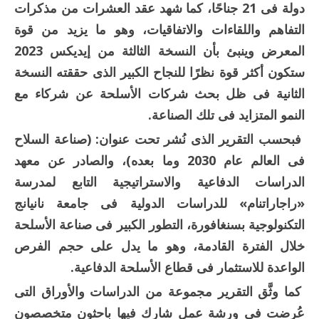
دولة فى 21 جناحًا، كما شهد عقد العشرات من مذكرات
التفاهم واللقاءات والاتفاقيات، وهو ما يزيد من قوة
المعرض وينبئ بأن النسخة الثالثة من إيديكس 2023
ستكون أكثر قوة نظرًا للنجاح الكبير الذى حققته النسخة
الثانية فى ظل بحث شركات الأسلحة عن شركاء مع
النمو المتزايد فى تلك الصناعة.
فبحسب التقرير الذى نُشر تحت عنوان: (صناعة السلاح
فى العالم عام 2030 وما بعده)، والصادر عن معهد
الدراسات الدفاعية والاستراتيجية التابع لمدرسة
«راجاراتنام» للدراسات الدولية فى جامعة نانيانج
التكنولوجية بسنغافورة، التطور الكبير فى صناعة الأسلحة
خلال الفترة القادمة، وهو ما يدل على حجم الفرص
الواعدة للاستثمار فى قطاع الأسلحة الدفاعية.
كما وثَّق التقرير مجموعة من الدراسات والأوراق التى
عُرضت فى ورشة عمل شارك فيها باحثون متخصصون