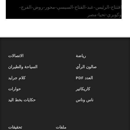
افتتاح-الرئيس-عبد-الفتاح-السيسي-محور-روض-الفرج-
وكوبري-تحيا-مصر
رياضة
الاتصالات
صالون الرأي
السياحة والطيران
العدد PDF
كلام جرايد
كاريكاتير
حوارات
ناس وناس
حكايات بخط اليد
ملفات
تحقيقات