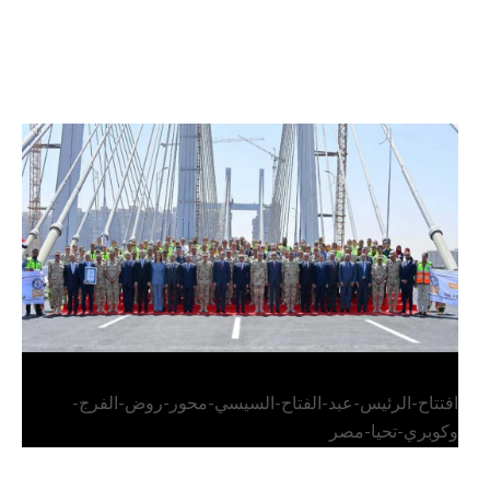
الرئيس عبد الفتاح السيسي يفتتح محور روض الفرج
وكوبري تحيا مصر
افتتاح-الرئيس-عبد-الفتاح-السيسي-محور-روض-الفرج-
وكوبري-تحيا-مصر