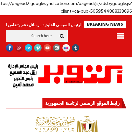
https://pagead2.googlesyndication.com/pagead/js/adsbygoogle.j
client=ca-pub-50595448883386
BREAKING NEWS
لا ينامون
جولة الرئيس السيسي الخليجية.. رسائل دعم وتضامن للأشقاء
جها
رابط الموقع الرسمي لرئاسة الجمهورية