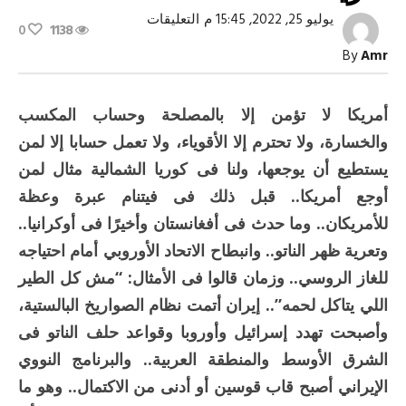
على
يوليو 25, 2022, 15:45 م
التعليقات
0
1138
ولسه
بنحاول
By
Amr
نفهم
ماذا
تريد
أمريكا!
أمريكا لا تؤمن إلا بالمصلحة وحساب المكسب
مغلقة
والخسارة، ولا تحترم إلا الأقوياء، ولا تعمل حسابا إلا لمن
يستطيع أن يوجعها، ولنا فى كوريا الشمالية مثال لمن
أوجع أمريكا.. قبل ذلك فى فيتنام عبرة وعظة
للأمريكان.. وما حدث فى أفغانستان وأخيرًا فى أوكرانيا..
وتعرية ظهر الناتو.. وانبطاح الاتحاد الأوروبي أمام احتياجه
للغاز الروسي.. وزمان قالوا فى الأمثال: “مش كل الطير
اللي يتاكل لحمه”.. إيران أتمت نظام الصواريخ البالستية،
وأصبحت تهدد إسرائيل وأوروبا وقواعد حلف الناتو فى
الشرق الأوسط والمنطقة العربية.. والبرنامج النووي
الإيراني أصبح قاب قوسين أو أدنى من الاكتمال.. وهو ما