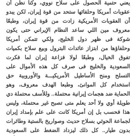
يعني حتمية الحصول على سلاح نووي، وكنا نظن أن
عقوبات أمريكا وحلفائها ستحد من قوة إيران، لكن يبدو
أن العقوبات الأمريكية زادت من قوة إيران، وطبعًا
معروف مين اللي ساعد النظام الإيراني حتى يكون
شوكة فى ظهر دول الخليج، ولكي تتمكن أمريكا
وحلفاؤها من ابتزاز عائدات البترول وبيع سلاح بكميات
تفوق الخيال، وطبعًا لولا فزاعة إيران لما فكرت
السعودية والخليج فى صرف كل هذه الأموال على
التسلح ومنح الأساطيل الأمريكيـــة والأوروبية حق
استخدام كل الموانئ، وطبعا الهدف معروف، وهو
الحماية ضد هجمات إيرانية محتملة.. وللأسف محتملة دي
طويلة أوي ولا أحد يعلم متى تصبح غير محتملة، وليس
هذا فحسب بل إن أمريكا كانت على علم بإمداد إيران
لجماعة الحوثي بسلاح حديث وصواريخ بالستية وطائرات
بدون طيار.. كل ذلك ليزداد الضغط على السعودية