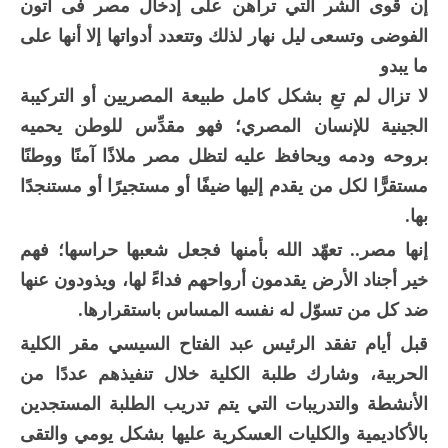
إن قوى الشر التي تراهن على إدخال مصر فى آتون
الفوضى وتسعى ليل نهار لذلك وتتعدد أدواتها إلا أنها على
ما يبدو
لا تزال لم تعِ بشكل كامل طبيعة المصريين أو التركيبة
الجينية للإنسان المصري؛ فهو مقدِّس للوطن يحميه
بروحه ودمه ويحافظ عليه لتظل مصر ملاذًا آمنًا ووطنًا
مستقرًّا لكل من يقدم إليها ضيفًا أو مستجيرًا أو مستنجدًا
بها.
إنها مصر.. تعهّد الله بأمنها فجعل شعبها حراسها؛ فهم
خير أجناد الأرض يقدمون أرواحهم فداءً لها، ويذودون عنها
ضد كل من تسوّل له نفسه المساس باستقرارها.
قبل أيام تفقد الرئيس عبد الفتاح السيسي مقر الكلية
الحربية، وشارك طلبة الكلية خلال تنفيذهم عددًا من
الأنشطة والتدريبات التي يتم تدريب الطلبة المستجدين
بالأكاديمية والكليات العسكرية عليها بشكل يومي والتقى