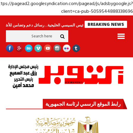
https://pagead2.googlesyndication.com/pagead/js/adsbygoogle.j
client=ca-pub-50595448883386
BREAKING NEWS
نامون
جولة الرئيس السيسي الخليجية.. رسائل دعم وتضامن للأشقاء
جهاز مست
رابط الموقع الرسمي لرئاسة الجمهورية