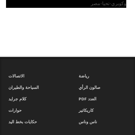
وكوبري-تحيا-مصر
رياضة
الاتصالات
صالون الرأي
السياحة والطيران
العدد PDF
كلام جرايد
كاريكاتير
حوارات
ناس وناس
حكايات بخط اليد