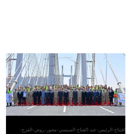
الرئيس عبد الفتاح السيسي يفتتح محور روض الفرج
وكوبري تحيا مصر
افتتاح-الرئيس-عبد-الفتاح-السيسي-محور-روض-الفرج-