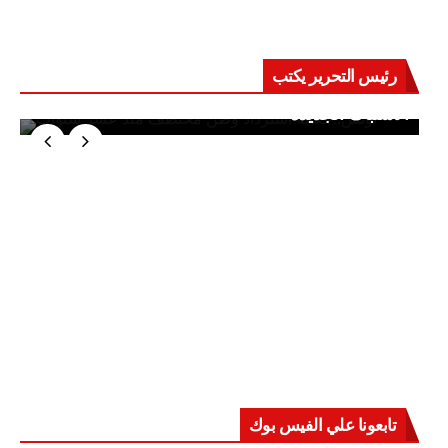
رئيس التحرير يكتب
حرب على العقول.. حادثة دمياط تكشف قواعد
الاشتباك الجديدة
تابعونا علي الفيس بوك