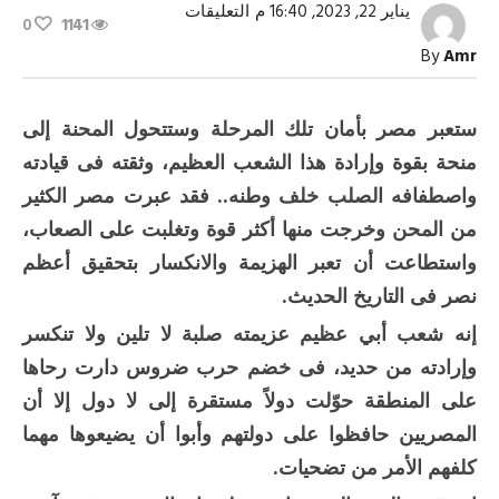
على
يناير 22, 2023, 16:40 م
التعليقات
0
1141
رسائل
الرئيس
By
Amr
من
مصنع
الرجال
مغلقة
ستعبر مصر بأمان تلك المرحلة وستتحول المحنة إلى
منحة بقوة وإرادة هذا الشعب العظيم، وثقته فى قيادته
واصطفافه الصلب خلف وطنه.. فقد عبرت مصر الكثير
من المحن وخرجت منها أكثر قوة وتغلبت على الصعاب،
واستطاعت أن تعبر الهزيمة والانكسار بتحقيق أعظم
نصر فى التاريخ الحديث.
إنه شعب أبي عظيم عزيمته صلبة لا تلين ولا تنكسر
وإرادته من حديد، فى خضم حرب ضروس دارت رحاها
على المنطقة حوّلت دولاً مستقرة إلى لا دول إلا أن
المصريين حافظوا على دولتهم وأبوا أن يضيعوها مهما
كلفهم الأمر من تضحيات.