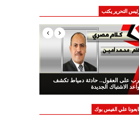
ئيس التحرير يكتب
ب على العقول.. حادثة دمياط تكشف
اعد الاشتباك الجديدة
ابعونا علي الفيس بوك