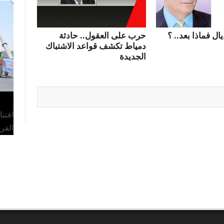
ال فماذا بعد.. ؟
حرب على العقول.. حادثة
دمياط تكشف قواعد الاشتباك
الجديدة
افتت
الفر