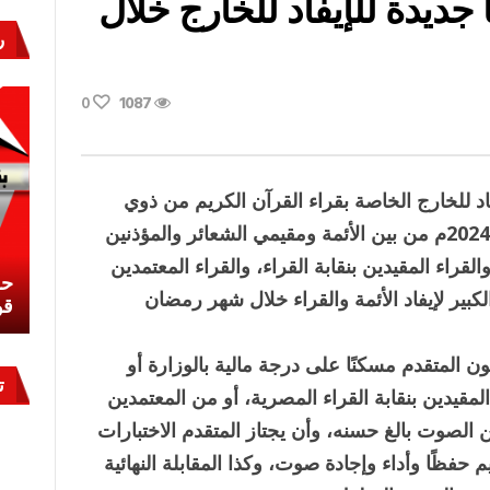
ديدة للإيفاد للخارج خلال
ر
0
1087
د للخارج الخاصة بقراء القرآن الكريم من ذوي
الأصوات الحسنة فى شهر رمضان 1445هـ / 2024م من بين الأئمة ومقيمي الشعائر والمؤذنين
راء المقيدين بنقابة القراء، والقراء المعتمدين
نشئ
كيف تحمي مصر ثرواتها في الجنوب؟
حر
الكبير لإيفاد الأئمة والقراء خلال شهر رمضان
معركة لا تُرى.. وحراس لا ينامون
قو
المتقدم مسكنًا على درجة مالية بالوزارة أو
ت
لمقيدين بنقابة القراء المصرية، أو من المعتمدين
الصوت بالغ حسنه، وأن يجتاز المتقدم الاختبارات
 حفظًا وأداء وإجادة صوت، وكذا المقابلة النهائية