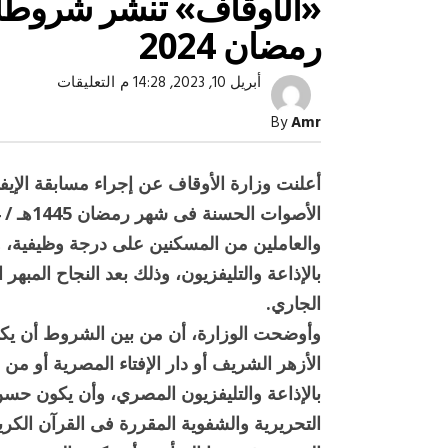
«الأوقاف» تنشر شروطا ج
رمضان 2024
على
أبريل 10, 2023, 14:28 م
التعليقات
«الأوقاف»
تنشر
By
Amr
شروطا
جديدة
للإيفاد
للخارج
أعلنت وزارة الأوقاف عن إجراء مسابقة الإيفا
خلال
رمضان
2024
مغلقة
والعاملين من المسكنين على درجة وظيفية، والق
صبح التخطيط خط
جهاز مستقبل مصر نموذجا.. لماذا تُ
بالإذاعة والتليفزيون، وذلك بعد النجاح المبهر 
الدول كيانات تنموية عملاقة؟
الجاري.
وأوضحت الوزارة، أن من بين الشروط أن يكون 
الأزهر الشريف أو دار الإفتاء المصرية أو من ا
بالإذاعة والتليفزيون المصري، وأن يكون حسن 
التحريرية والشفوية المقررة فى القرآن الكريم