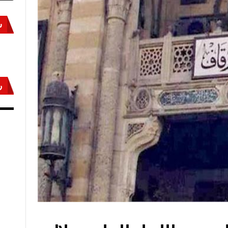
س
ر
أكتوبر «النصر» و«المجلة»
مص