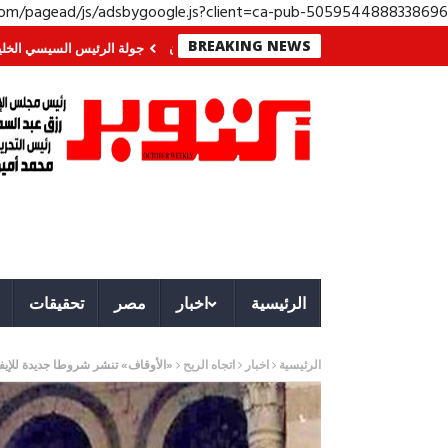
.com/pagead/js/adsbygoogle.js?client=ca-pub-5059544888338696
BREAKING NEWS
الجنوب؟ معركة لا تُرى.. وحراس لا ينامون
جولة الرئيس السيسي الخليجية.. رسا
الرئيسية
اخبار
مصر
تحقيقات
الرئيسية
اخبار
اتجاه الريح
«الأوقاف» تنشر شروطا جديدة للإيفاد 