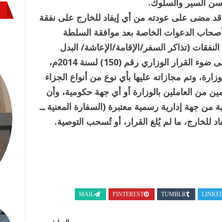
حسن السير والسلوك.
د مضى على عودته من أي إيفاد للخارج على نفقة
 أصحاب الدعوات الخاصة بعد موافقة السلطة
لنفقات (تذاكر السفر/الإقامة/الإعاشة/ البدل
النقدي) دون تحمل الوزارة أي أعباء مالية، وفى ضوء القرار الوزاري رقم (150) لسنة 2014م،
زارة، وتم مجازاته عليها بأي نوع من أنواع الجزاء
مين من العاملين بالوزارة أو أي جهة حكومية، وأن
 من جهة إدارية رسمية معتبرة (السفارة المعنية ــ
د للخارج، ما لم يُلغ القرار، أو تُسحب التوصية.
MAIL
PINTEREST
TUMBLR
LINKE
السابق