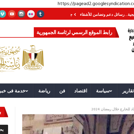
https://pagead2.googlesyndication
ئل دعم وتضامن للأشقاء
جهاز مستقبل مصر نموذجا.. لماذا تُنشئ الدول كيانات تن
رابط الموقع الرسمي لرئاسة الجمهورية
تقارير
سياسة
اقتصاد
فن
رياضة
خدمة فى خبر
للخارج خلال رمضان 2024
ب