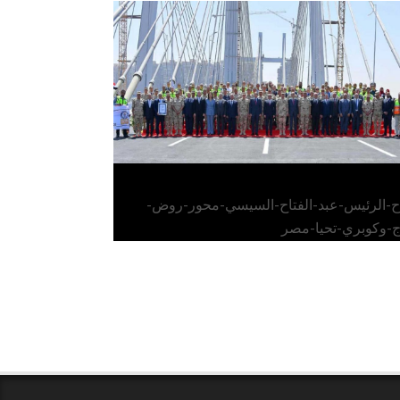
الرئيس عبد الفتاح السيسي يفتتح محور روض
الفرج وكوبري تحيا مصر
اح-الرئيس-عبد-الفتاح-السيسي-محور-روض-
ج-وكوبري-تحيا-مصر