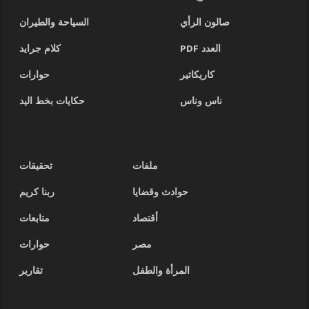
صالون الرأي
السياحة والطيران
العدد PDF
كلام جرايد
كاريكاتير
حوارات
ناس وناس
حكايات بخط اليد
ملفات
تحقيقات
حوادث وقضايا
ربنا كريم
أقتصاد
متابعات
مصر
حوارات
المرأة والطفل
تقارير