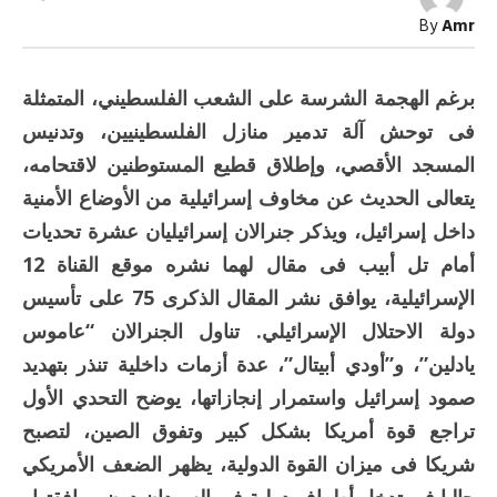
تهدد
By
Amr
مستقبل
إسرائيل
مغلقة
برغم الهجمة الشرسة على الشعب الفلسطيني، المتمثلة
فى توحش آلة تدمير منازل الفلسطينيين، وتدنيس
المسجد الأقصي، وإطلاق قطيع المستوطنين لاقتحامه،
يتعالى الحديث عن مخاوف إسرائيلية من الأوضاع الأمنية
داخل إسرائيل، ويذكر جنرالان إسرائيليان عشرة تحديات
أمام تل أبيب فى مقال لهما نشره موقع القناة 12
الإسرائيلية، يوافق نشر المقال الذكرى 75 على تأسيس
دولة الاحتلال الإسرائيلي. تناول الجنرالان “عاموس
يادلين”، و”أودي أبيتال”، عدة أزمات داخلية تنذر بتهديد
صمود إسرائيل واستمرار إنجازاتها، يوضح التحدي الأول
تراجع قوة أمريكا بشكل كبير وتفوق الصين، لتصبح
شريكا فى ميزان القوة الدولية، يظهر الضعف الأمريكي