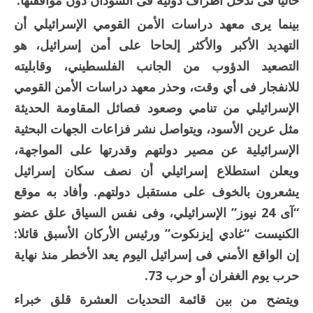
حاليا فى تدخل أطراف دولية فى السودان دون موافقتها.
بينما يرى معهد دراسات الأمن القومي الإسرائيلي أن
التهديد الأكبر والأكثر إلحاحا على أمن إسرائيل، هو
التصعيد الدؤوب من الجانب الفلسطيني، وقابليته
للانفجار فى أي وقت، وحذر معهد دراسات الأمن القومي
الإسرائيلي من تنامي وصعود فصائل المقاومة الحديثة
مثل عرين الأسود، ويتواصل نشر فزاعات الجهات البحثية
الإسرائيلية عن مصير دولتهم وقدرتها على المواجهة،
ويعلن استطلاع إسرائيلي أن نصف سكان إسرائيل
يشعرون بالخوف على مستقبل دولتهم. وأفاد به موقع
“آى 24 نيوز” الإسرائيلي، وفى نفس السياق علق عضو
الكنيست “غادي إيزنكوت” ورئيس الأركان الأسبق قائلا:
إن الواقع الأمني فى إسرائيل اليوم يعد الأخطر منذ نهاية
حرب يوم الغفران أو حرب 73.
ويتضح من بين قائمة التحديات العشرة قلق خبراء