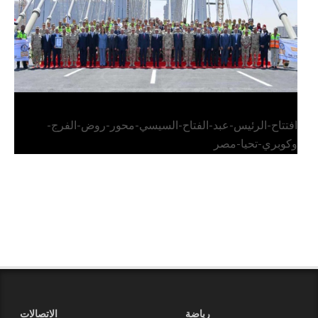
افتتاح-الرئيس-عبد-الفتاح-السيسي-محور-روض-الفرج-
وكوبري-تحيا-مصر
رياضة
الاتصالات