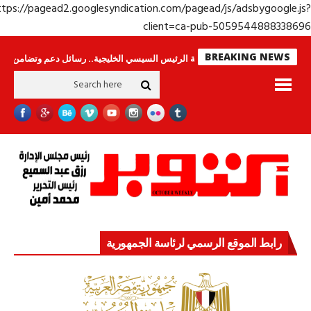
https://pagead2.googlesyndication.com/pagead/js/adsbygoogle.j
client=ca-pub-50595448883386
BREAKING NEWS
س لا ينامون
جولة الرئيس السيسي الخليجية.. رسائل دعم وتضامن للأشقاء
جه
رابط الموقع الرسمي لرئاسة الجمهورية