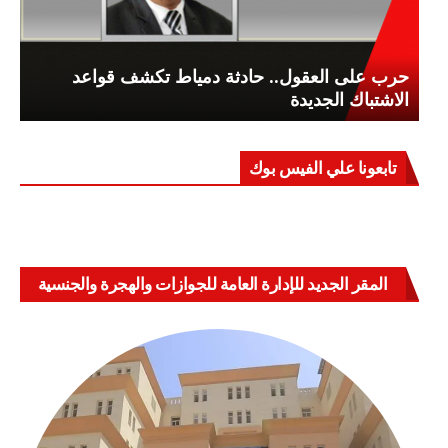
حرب على العقول.. حادثة دمياط تكشف قواعد
الاشتباك الجديدة
تابعونا علي الفيس بوك
المقر الجديد للإدارة العامة للجوازات والهجرة والجنسية
بالعباسية