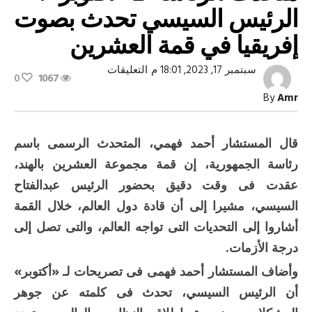
الرئيس السيسي تحدث بصوت
إفريقيا في قمة العشرين
على
سبتمبر 17, 2023, 18:01 م
التعليقات
0
1067
متحدث
الرئاسة
By
Amr
لـ
«أكتوبر»:
الرئيس
السيسي
قال المستشار أحمد فهمي، المتحدث الرسمى باسم
تحدث
بصوت
رئاسة الجمهورية، إن قمة مجموعة العشرين بالهند،
إفريقيا
في
عقدت فى وقت دقيق بحضور الرئيس عبدالفتاح
قمة
العشرين
السيسي، مشيرا إلى أن قادة دول العالم، خلال القمة
مغلقة
أشاروا إلى التحديات التى تواجه العالم، والتى تصل إلى
درجة الأزمات.
وأضاف المستشار أحمد فهمى فى تصريحات لـ «أكتوبر»
أن الرئيس السيسي، تحدث فى كلمته عن جوهر