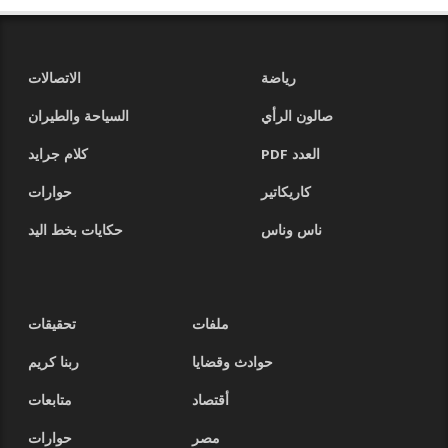
رياضة
الاتصالات
صالون الرأي
السياحة والطيران
العدد PDF
كلام جرايد
كاريكاتير
حوارات
ناس وناس
حكايات بخط اليد
ملفات
تحقيقات
حوادث وقضايا
ربنا كريم
أقتصاد
متابعات
مصر
حوارات