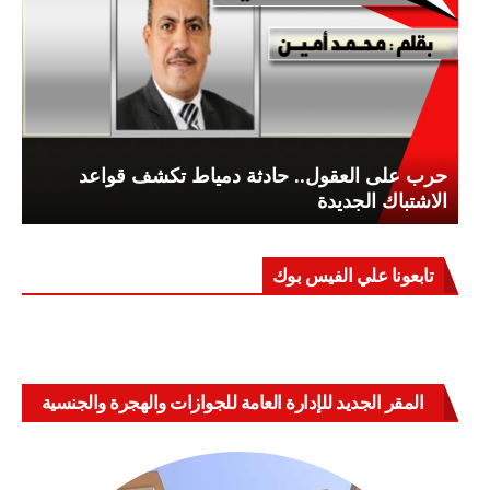
حرب على العقول.. حادثة دمياط تكشف قواعد
الاشتباك الجديدة
تابعونا علي الفيس بوك
المقر الجديد للإدارة العامة للجوازات والهجرة والجنسية
بالعباسية