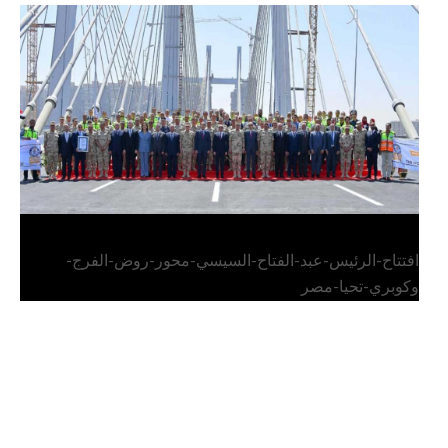
الرئيس عبد الفتاح السيسي يفتتح محور روض الفرج
وكوبري تحيا مصر
افتتاح-الرئيس-عبد-الفتاح-السيسي-محور-روض-الفرج-
وكوبري-تحيا-مصر