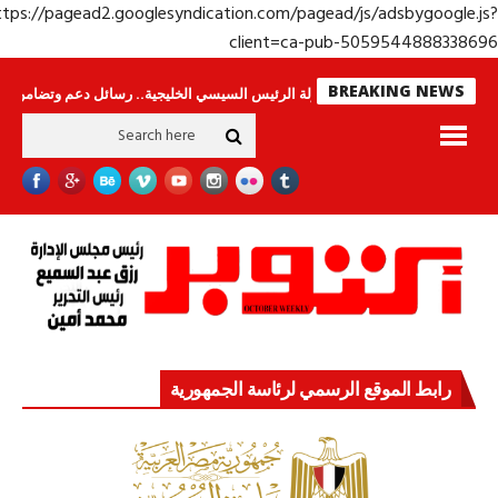
https://pagead2.googlesyndication.com/pagead/js/adsbygoogle.j
client=ca-pub-50595448883386
BREAKING NEWS
اس لا ينامون
جولة الرئيس السيسي الخليجية.. رسائل دعم وتضامن للأشقاء
ج
رابط الموقع الرسمي لرئاسة الجمهورية