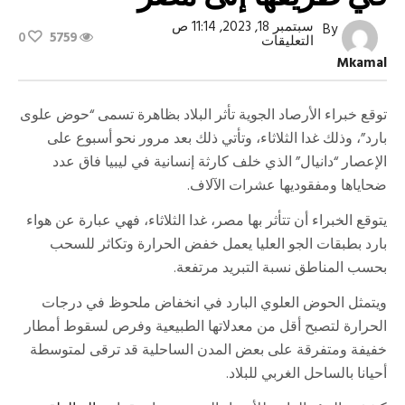
سبتمبر 18, 2023, 11:14 ص
By
0
5759
على
التعليقات
ظاهرة
Mkamal
الحوض
العلوي
البارد
في
توقع خبراء الأرصاد الجوية تأثر البلاد بظاهرة تسمى “حوض علوى
طريقها
بارد”، وذلك غدا الثلاثاء، وتأتي ذلك بعد مرور نحو أسبوع على
إلى
مصر
الإعصار “دانيال” الذي خلف كارثة إنسانية في ليبيا فاق عدد
مغلقة
ضحاياها ومفقوديها عشرات الآلاف.
يتوقع الخبراء أن تتأثر بها مصر، غدا الثلاثاء، فهي عبارة عن هواء
بارد بطبقات الجو العليا يعمل خفض الحرارة وتكاثر للسحب
بحسب المناطق نسبة التبريد مرتفعة.
ويتمثل الحوض العلوي البارد في انخفاض ملحوظ في درجات
الحرارة لتصبح أقل من معدلاتها الطبيعية وفرص لسقوط أمطار
خفيفة ومتفرقة على بعض المدن الساحلية قد ترقى لمتوسطة
أحيانا بالساحل الغربي للبلاد.