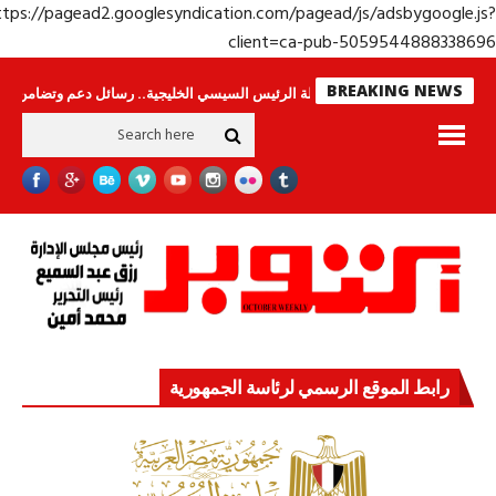
https://pagead2.googlesyndication.com/pagead/js/adsbygoogle.j
client=ca-pub-50595448883386
BREAKING NEWS
س لا ينامون
جولة الرئيس السيسي الخليجية.. رسائل دعم وتضامن للأشقاء
جه
رابط الموقع الرسمي لرئاسة الجمهورية