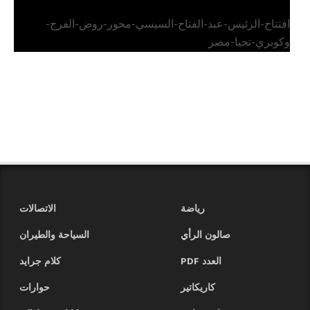
افتتاح-الرئيس-عبد-الفتاح-السيسي-محور-روض-الفرج-
وكوبري-تحيا-مصر
رياضة
الاتصالات
صالون الرأي
السياحة والطيران
العدد PDF
كلام جرايد
كاريكاتير
حوارات