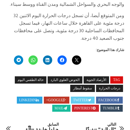
والوجه البحري والسواحل الشمالية ومدن القناة ووسط سيناء.
ومن المتوقع أيضا، أن تسجل درجات الحرارة اليوم الاثنين 32
درجة مئوية على القاهرة خلال ساعات النهار، فيما تسجل
المحافظات الساحلية 30 درجة مئوية، وتصل على محافظات
جنوب الصعيد 40 درجة.
شارك هذا الموضوع:
TAG
الأرصاد الجوية
الحوض العلوي البارد
حالة الطقس اليوم
درجات الحرارة
سقوط أمطار
LINKEDIN
GOOGLE+
TWITTER
FACEBOOK
MAIL
PINTEREST
TUMBLR
التالي
السابق
"المالية" تنفيذًا
هيلدا خليفة تتألّق