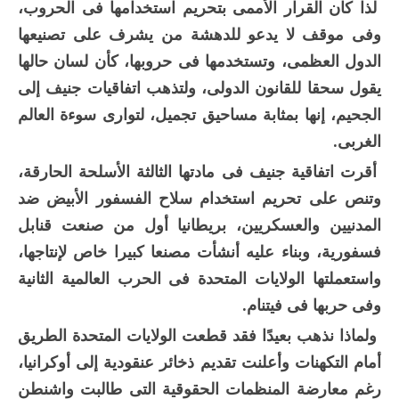
لذا كان القرار الأممى بتحريم استخدامها فى الحروب،
وفى موقف لا يدعو للدهشة من يشرف على تصنيعها
الدول العظمى، وتستخدمها فى حروبها، كأن لسان حالها
يقول سحقا للقانون الدولى، ولتذهب اتفاقيات جنيف إلى
الجحيم، إنها بمثابة مساحيق تجميل، لتوارى سوءة العالم
الغربى.
أقرت اتفاقية جنيف فى مادتها الثالثة الأسلحة الحارقة،
وتنص على تحريم استخدام سلاح الفسفور الأبيض ضد
المدنيين والعسكريين، بريطانيا أول من صنعت قنابل
فسفورية، وبناء عليه أنشأت مصنعا كبيرا خاص لإنتاجها،
واستعملتها الولايات المتحدة فى الحرب العالمية الثانية
وفى حربها فى فيتنام.
ولماذا نذهب بعيدًا فقد قطعت الولايات المتحدة الطريق
أمام التكهنات وأعلنت تقديم ذخائر عنقودية إلى أوكرانيا،
رغم معارضة المنظمات الحقوقية التى طالبت واشنطن