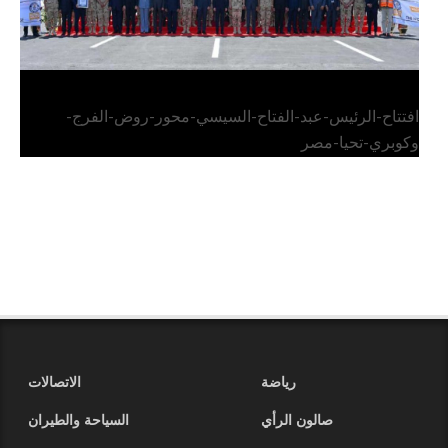
افتتاح-الرئيس-عبد-الفتاح-السيسي-محور-روض-الفرج-
وكوبري-تحيا-مصر
رياضة
الاتصالات
صالون الرأي
السياحة والطيران