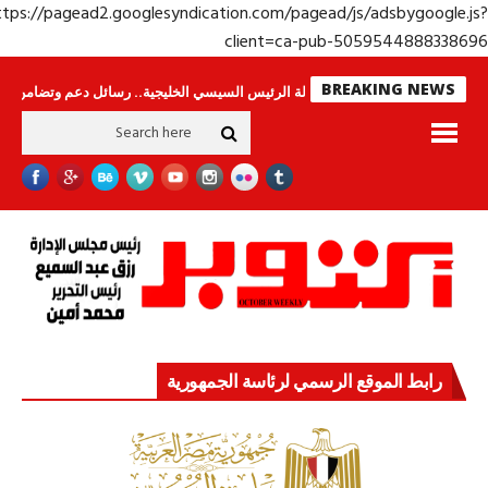
https://pagead2.googlesyndication.com/pagead/js/adsbygoogle.j
client=ca-pub-50595448883386
BREAKING NEWS
اس لا ينامون
جولة الرئيس السيسي الخليجية.. رسائل دعم وتضامن للأشقاء
ج
رابط الموقع الرسمي لرئاسة الجمهورية