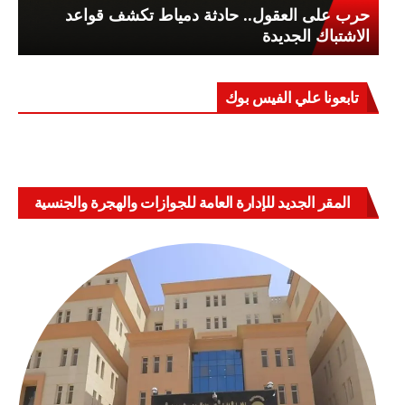
حرب على العقول.. حادثة دمياط تكشف قواعد
الاشتباك الجديدة
تابعونا علي الفيس بوك
المقر الجديد للإدارة العامة للجوازات والهجرة والجنسية
بالعباسية