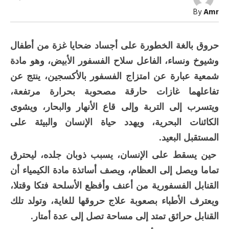
تكون
By
Amr
هيروشيما
مغلقة
حروق بالغة الخطورة على أجساد ضحايا غزة من أطفال
وشيوخ ونساء، الفاعل سلاح الفسفور الأبيض، وهو مادة
شمعية عبارة عن امتزاج الفسفور بالأكسجين، ينتج عن
تفاعلهما غازات حارقة مصحوبة بحرارة مرتفعة،
ويتسرب إلى التربة وإلى قاع الأنهار والبحار، ويشوى
الكائنات البحرية، ويهدد حياة الإنسان والبيئة على
المستقبل البعيد.
حين يسقط على الإنسان، يسبب ذوبان جلده، ليحترق
تماما ويصل إلى العظام، ويصف أساتذة مادة الكيمياء أن
القنابل الفسفورية من أعنف وأفظع الأسلحة فتكا وقتلا،
ويعترف الأطباء بصعوبة علاج حروقها للغاية، وتولد تلك
القنابل حرائق تمتد إلى مساحة تصل إلى عدة أمتار.