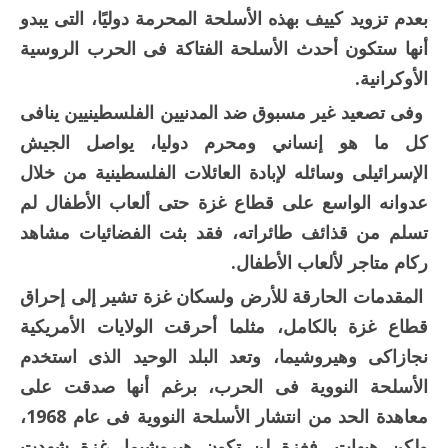
بعدم تزويد كييف بهذه الأسلحة المحرمة دوليًا، التى يبدو
أنها ستكون أحدث الأسلحة الفتاكة فى الحرب الروسية
الأوكرانية.
وفى تصعيد غير مسبوق ضد المدنيين الفلسطينيين ينافى
كل ما هو إنساني ومحرم دوليا، يواصل الجيش
الإسرائيلى وسائله لإبادة العائلات الفلسطينية من خلال
عدوانه الواسع على قطاع غزة حتى ألعاب الأطفال لم
تسلم من قذائف طائراته، فقد بثت الفضائيات مشاهد
ركام متاجر لألعاب الأطفال.
المقدمات الحارقة للأرض ولسكان غزة تشير إلى إحراق
قطاع غزة بالكامل، مثلما أحرقت الولايات الأمريكية
نجازاكى وهيروشيما، وتعد البلد الوحيد الذى استخدم
الأسلحة النووية فى الحرب، برغم أنها صدقت على
معاهدة الحد من انتشار الأسلحة النووية فى عام 1968،
ولكن هيهات، فغزة لن تكون هيروشيما، غزة شهدت