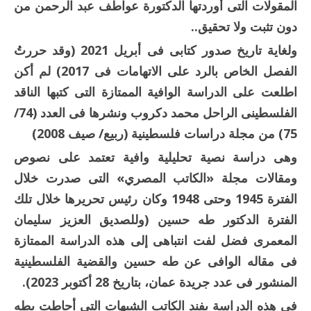
المقولات التى أوردتها الدكتورة عواطف عبد الرحمن من
دون تثبت ولا تحقيق..
ولغاية تاريخ صدور كتابى فى أبريل 2021 (وقد حررتُ
الفصل الخاص بالرد على الاتهامات فى 2017) لم أكن
اطلعت على الدراسة الوافية الممتازة التى كتبها الناقد
الفلسطينى الراحل محمد دكروب ونشرها فى العدد (74/
75) من مجلة دراسات فلسطينية (ربيع/ صيف 2008)
وهى دراسة نصية تحليلية وافية تعتمد على نصوص
ومقالات مجلة «الكاتب المصري» التى صدرت خلال
الفترة 1945 وحتى 1948 وكان رئيس تحريرها خلال تلك
الفترة الدكتور طه حسين (وللصديق العزيز سليمان
المعمرى فضل لفت انتباهى إلى هذه الدراسة الممتازة
فى مقاله الوافى عن طه حسين والقضية الفلسطينية
المنشور فى عدد جريدة عمان، بتاريخ 28 أكتوبر 2023).
فى هذه الدراسة يفند الكاتب الشبهات التى أحاطت بطه