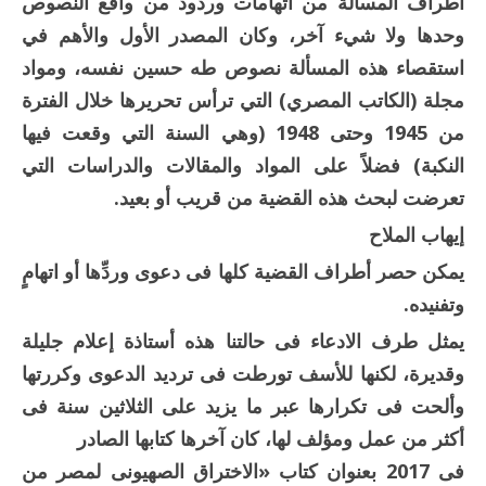
أطراف المسألة من اتهامات وردود من واقع النصوص
وحدها ولا شيء آخر، وكان المصدر الأول والأهم في
استقصاء هذه المسألة نصوص طه حسين نفسه، ومواد
مجلة (الكاتب المصري) التي ترأس تحريرها خلال الفترة
من 1945 وحتى 1948 (وهي السنة التي وقعت فيها
النكبة) فضلاً على المواد والمقالات والدراسات التي
تعرضت لبحث هذه القضية من قريب أو بعيد.
إيهاب الملاح
يمكن حصر أطراف القضية كلها فى دعوى وردِّها أو اتهامٍ
وتفنيده.
يمثل طرف الادعاء فى حالتنا هذه أستاذة إعلام جليلة
وقديرة، لكنها للأسف تورطت فى ترديد الدعوى وكررتها
وألحت فى تكرارها عبر ما يزيد على الثلاثين سنة فى
أكثر من عمل ومؤلف لها، كان آخرها كتابها الصادر
فى 2017 بعنوان كتاب «الاختراق الصهيونى لمصر من