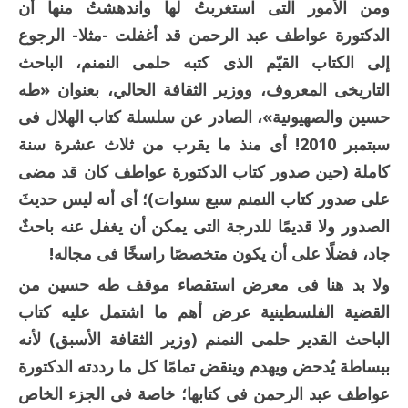
ومن الأمور التى استغربتُ لها واندهشتُ منها أن
الدكتورة عواطف عبد الرحمن قد أغفلت -مثلا- الرجوع
إلى الكتاب القيّم الذى كتبه حلمى النمنم، الباحث
التاريخى المعروف، ووزير الثقافة الحالي، بعنوان «طه
حسين والصهيونية»، الصادر عن سلسلة كتاب الهلال فى
سبتمبر 2010! أى منذ ما يقرب من ثلاث عشرة سنة
كاملة (حين صدور كتاب الدكتورة عواطف كان قد مضى
على صدور كتاب النمنم سبع سنوات)؛ أى أنه ليس حديثَ
الصدور ولا قديمًا للدرجة التى يمكن أن يغفل عنه باحثٌ
جاد، فضلًا على أن يكون متخصصًا راسخًا فى مجاله!
ولا بد هنا فى معرض استقصاء موقف طه حسين من
القضية الفلسطينية عرض أهم ما اشتمل عليه كتاب
الباحث القدير حلمى النمنم (وزير الثقافة الأسبق) لأنه
ببساطة يُدحض ويهدم وينقض تمامًا كل ما رددته الدكتورة
عواطف عبد الرحمن فى كتابها؛ خاصة فى الجزء الخاص