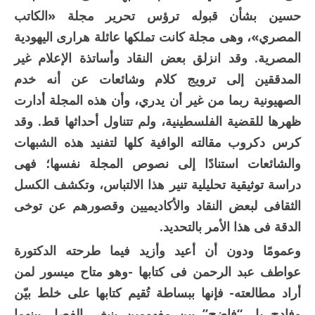
حسين بشأن قبوله ترؤس تحرير مجلة «الكاتب
المصري»، وهى مجلة كانت تملكها عائلة هرارى اليهودية
المصرية. وقد انزلق بعض النقاد وأساتذة الإعلام غير
المدققين إلى ترويج كلام وشائعات عن أنه خدم
الصهيونية ربما من غير أن يدري، وأن هذه المجلة أدارت
ظهرها للقضية الفلسطينية، ولم تتناول أحداثها قط. وقد
كرس دكروب مقالته الوافية كلها لتفنيد هذه الشبهات
والشائعات استنادًا إلى نصوص المجلة نفسها؛ فهى
دراسة توثيقية تحليلية تنير هذا الالتباس، وتكشف الكسل
الثقافى لبعض النقاد والأكاديميين وقصورهم عن توخى
الدقة فى هذا الأمر بالتحديد.
وعمومًا ودون أن أعيد وأزيد فيما طرحته الدكتورة
عواطف عبد الرحمن فى كتابها -وهو متاح ميسور لمن
أراد مطالعته- فإنها ببساطة تُقيم كتابها على خلط بيّن
وفادح بل “فاضح” بين مفهومين ينبغى الفصل بينهما