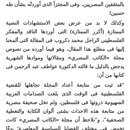
بالمثقفين المصريين، وفى المجتزأ الذى أوردتْه بشأن طه
حسين!
وكذلك لا بد من عرض بعض الاستشهادات النصية
الممتازة (أكرر الممتازة) التى أوردها الناقد والمفكر
الفلسطينى الراحل محمد دكروب فى المقالة التى ألمحنا
إليها فى مطلع هذا المقال، وهو فيما أورده من نصوص
مجلة «الكاتب المصري» ومقالاتها وموادها الشهرية
يدحض بالدليل ما قالته الدكتورة عواطف عبد الرحمن فى
كتابها من أن:
“قد ثبت من متابعة أعداد المجلة تجاهلها للقضية
الفلسطينية فى الوقت الذى بلغت الصدامات العربية
الصهيونية ذروتها فى فلسطين، ولم تخل صحيفة مصرية
من متابعة هذه الاحداث بشتى ألوان الكتابة والتغطية
الصحفية”، و”نلاحظ أن مجلة «الكاتب المصري» كانت
تخوض فى مختلف القضايا السياسية المعاصرة؛ بدءًا