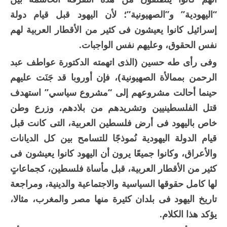
“اليهودية” و”الصهيونية”؛ لأن اليهود قبل قيام دولة
إسرائيل كانوا يعيشون فى كثير من الأقطار العربية لهم
نفس الحقوق‏،‏ وعليهم نفس الواجبات.
وفى رأى طه حسين (الذى اتهمته الدكتورة عواطف عبد
الرحمن بممالأة الصهيونية)، فإن أوروبا قد جَنَت عليهم
حينما أحالت مشروعهم إلى “مشروع سياسي” استهدف
قتل الفلسطينيين وتشريدهم من بلادهم، وزرع وطن
خاص باليهود فى أرض فلسطين العربية‏، التى كانت قبل
قيام الدولة اليهودية نُموذجًا للتسامح بين كل الديانات
والأعراق‏، وكانوا جميعًا يرون أن اليهود كانوا يعيشون فى
كثير من الأقطار العربية، قبل مأساة فلسطين، كجماعاتٍ
لها كامل حقوقها السياسية والاجتماعية والدينية، ومراجعة
تاريخ اليهود فى بلدان كثيرة منها مصر والمغرب، مثالا،
يؤكد هذا الكلام.