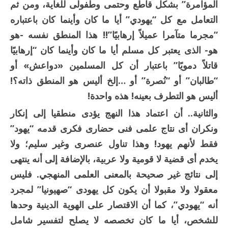
المؤامرة” بشكل قاطع وحتمى وطفولى للغاية، ومن ثم
التعامل مع كل “يهودي” أيا ما كان وأينما كان باعتباره
“مجرما متآمرا عميلاً إرهابيًا”!! هذا المنطق نفسه -هو
هو- الذى يعتبر كل مسلم أيا ما كان وأينما كان “إرهابيًا
قاتلاً دمويًا” باعتبار أن كل المسلمين «دواعش» أو
“طالبان” أو “نُصرة” أو …إلخ أليس هو المنطق ذاته؟!
أليس هو التطرف بعينه! هذه واحدة!
والثانية.. أن اعتماد هذا النهج يؤدى منطقيا إلى إنكار
ونكران أى نتاج علمى فنى حضارى فكرى قدمه “يهود”
فقط لأنهم يهود! وهذا تناول عنصرى وغير سليم؛ ولا
يخدم أى قضية لا قومية ولا عربية، بالإضافة إلى أنه ينتهى
إلى نتائج غير صحيحة بالمعنى العلمى المنهجي. فليس
معقولا ولا مقبولا أن يكون كل يهودى “صهيونيا” لمجرد
أنه “يهودي”، كما أن الاقتصار على الهوية الدينية وحدها
للشخص، أيا ما كان تخصصه لا يصلح لتفسير شامل