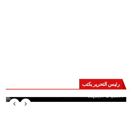
رئيس التحرير يكتب
حرب على العقول.. حادثة دمياط تكشف قواعد
الاشتباك الجديدة