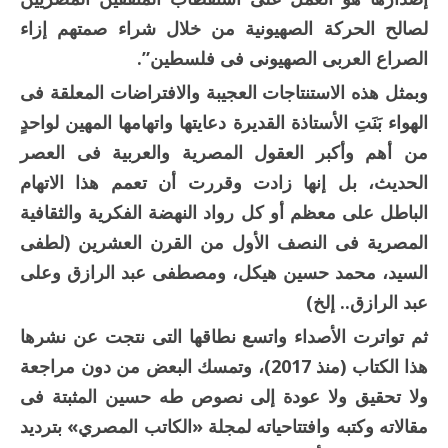
لصالح الحركة الصهيونية من خلال شراء صمتهم إزاء
الصراع العربى الصهيونى فى فلسطين”.
وبمثل هذه الاستنتاجات العجيبة والافتراضات المعلقة فى
الهواء بَنَتِ الأستاذة القديرة دعايتها واتهامها المهين لواحدٍ
من أهم وأكبر العقول المصرية والعربية فى العصر
الحديث، بل إنها زادت وقررت أن تعمم هذا الاتهام
الباطل على معظم أو كل رواد النهضة الفكرية والثقافية
المصرية فى النصف الأول من القرن العشرين (لطفى
السيد، محمد حسين هيكل، ومصطفى عبد الرازق وعلى
عبد الرازق.. إلخ)
ثم تواترت الأصداء واتسع نطاقها التى نتجت عن نشرها
هذا الكتاب (منذ 2017)، وتمسك البعض من دون مراجعة
ولا تحقيق ولا عودة إلى نصوص طه حسين المثبتة فى
مقالاته وكتبه وافتتاحياته لمجلة «الكاتب المصري» بترديد