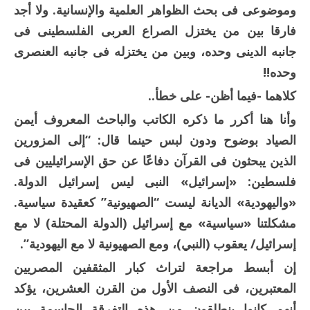
وموضوعى فى بحث الظواهر العلمية والإنسانية. ولا أجد
فارقا بين من يختزل الصراع العربى الفلسطينى فى
جانبه الدينى وحده، وبين من يختزله فى جانبه العنصرى
وحده!!
كلاهما -فيما أظن- على خطأ..
وأنا هنا أكرر ما ذكره الكاتب والباحث المعروف أيمن
الصياد بوضوح ودون لبس حينما قال: “إلى المزورين
الذين يبحثون فى القرآن دفاعًا عن حق الإسرائيليين فى
فلسطين: «إسرائيل» النبى ليس إسرائيل الدولة.
«واليهودية» الديانة ليست “الصهيونية” كعقيدة سياسية.
مشكلتنا «سياسية» مع إسرائيل (الدولة المحتلة) لا مع
إسرائيل/ يعقوب (النبي)، ومع الصهيونية لا مع اليهودية”.
إن أبسط مراجعة لتراث كبار المثقفين المصريين
المعتبرين، فى النصف الأول من القرن العشرين، يؤكد
أنهم كانوا ينطلقون من هذه التفرقة الحاسمة بين