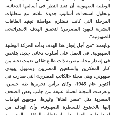
الوطنية الصهيونية أن تعيد النظر فى أساليبها الدعائية،
وتحاول استحداث أساليب جديدة تتلاءم مع متطلبات
المرحلة التى كانت تستلزم مواصلة تجنيد الطاقات
البشرية لليهود المصريين؛ لتحقيق الهدف الاستراتيجى
للصهيونية”.
وتابعت: “من أجل إنجاز هذا الهدف بدأت الحركة الوطنية
الصهيونية، فى العمل على أسلوب دعائى جديد، يتلخص
فى إصدار مجلة مصرية ذات طابع ثقافى ضمت نخبة من
كبار المفكرين والمثقفين المصريين وبتمويل يهودى
صهيوني، وهى مجلة «الكاتب المصري» التى صدرت فى
أكتوبر عام 1945، وكان يرأس تحريرها طه حسين،
وتعرضت المجلة لحملة عنيفة من جانب بعض الصحف
المصرية مثل “مصر الفتاة” وغيرها، موجهين اتهامات
إليها بالخضوع للسيطرة الصهيونية، وأن الهدف من
إصدارها هو العمل على استقطاب المثقفين المصريين