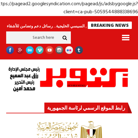
https://pagead2.googlesyndication.com/pagead/js/adsbygoogle.j
client=ca-pub-50595448883386
BREAKING NEWS
جولة الرئيس السيسي الخليجية.. رسائل دعم وتضامن للأشقاء
جهاز مستقبل م
رابط الموقع الرسمي لرئاسة الجمهورية