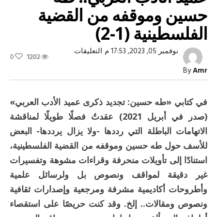
حسين وموقفه من القضية
الفلسطينية (1-2)
على
نوفمبر 05, 2023, 17:53 م
التعليقات
0
1202
في
الذكرى
By
Amr
الخمسين
لرحيل
عميد
الأدب
في كتابي «طه حسين: تجديد ذكرى عميد الأدب العربي»
العربي..
طه
(صدر في أبريل 2021) عقدتُ فصلًا طويلًا لمناقشة
حسين
وموقفه
الاتهامات الباطلة التي رددها -ولا يزال يرددها- البعض
من
القضية
للأسف حول طه حسين وموقفه من القضية الفلسطينية،
الفلسطينية
(1-
استنادًا إلى تأويلات منحرفة وقراءات مشوهة وتفسيرات
2)
غير دقيقة لمواقف ونصوص بل ولرسائل علمية
مغلقة
وأطروحات أكاديمية مشرفة ومرجعية وإصدارات ثقافية
ونصوص ومقالات.. إلخ. وقد كنت حريصًا على استقصاء