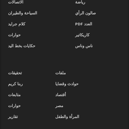
رياضة
الاتصالات
صالون الرأي
السياحة والطيران
العدد PDF
كلام جرايد
كاريكاتير
حوارات
ناس وناس
حكايات بخط اليد
ملفات
تحقيقات
حوادث وقضايا
ربنا كريم
أقتصاد
متابعات
مصر
حوارات
المرأة والطفل
تقارير