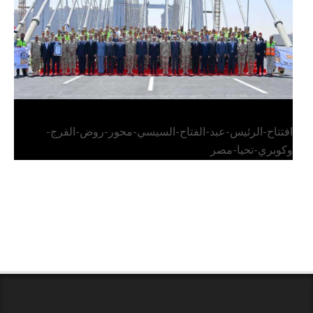
افتتاح-الرئيس-عبد-الفتاح-السيسي-محور-روض-الفرج-
وكوبري-تحيا-مصر