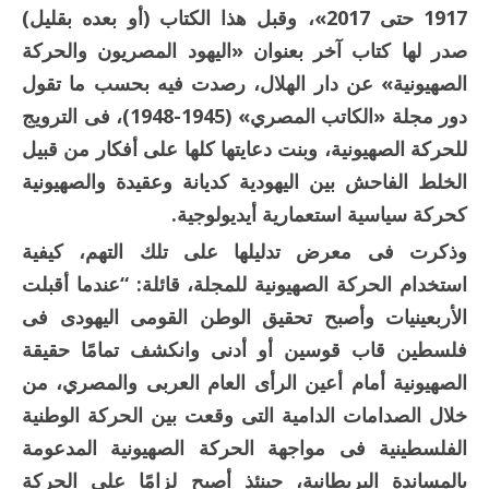
1917 حتى 2017»، وقبل هذا الكتاب (أو بعده بقليل)
صدر لها كتاب آخر بعنوان «اليهود المصريون والحركة
الصهيونية» عن دار الهلال، رصدت فيه بحسب ما تقول
دور مجلة «الكاتب المصري» (1945-1948)، فى الترويج
للحركة الصهيونية، وبنت دعايتها كلها على أفكار من قبيل
الخلط الفاحش بين اليهودية كديانة وعقيدة والصهيونية
كحركة سياسية استعمارية أيديولوجية.
وذكرت فى معرض تدليلها على تلك التهم، كيفية
استخدام الحركة الصهيونية للمجلة، قائلة: “عندما أقبلت
الأربعينيات وأصبح تحقيق الوطن القومى اليهودى فى
فلسطين قاب قوسين أو أدنى وانكشف تمامًا حقيقة
الصهيونية أمام أعين الرأى العام العربى والمصري، من
خلال الصدامات الدامية التى وقعت بين الحركة الوطنية
الفلسطينية فى مواجهة الحركة الصهيونية المدعومة
بالمساندة البريطانية، حينئذ أصبح لزامًا على الحركة