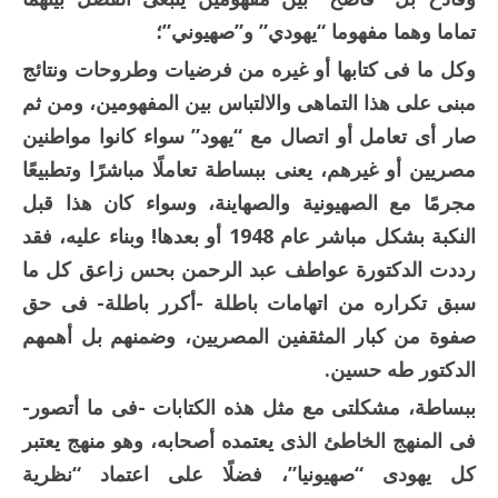
تماما وهما مفهوما “يهودي” و”صهيوني”؛
وكل ما فى كتابها أو غيره من فرضيات وطروحات ونتائج
مبنى على هذا التماهى والالتباس بين المفهومين، ومن ثم
صار أى تعامل أو اتصال مع “يهود” سواء كانوا مواطنين
مصريين أو غيرهم، يعنى ببساطة تعاملًا مباشرًا وتطبيعًا
مجرمًا مع الصهيونية والصهاينة، وسواء كان هذا قبل
النكبة بشكل مباشر عام 1948 أو بعدها! وبناء عليه، فقد
رددت الدكتورة عواطف عبد الرحمن بحس زاعق كل ما
سبق تكراره من اتهامات باطلة -أكرر باطلة- فى حق
صفوة من كبار المثقفين المصريين، وضمنهم بل أهمهم
الدكتور طه حسين.
ببساطة، مشكلتى مع مثل هذه الكتابات -فى ما أتصور-
فى المنهج الخاطئ الذى يعتمده أصحابه، وهو منهج يعتبر
كل يهودى “صهيونيا”، فضلًا على اعتماد “نظرية