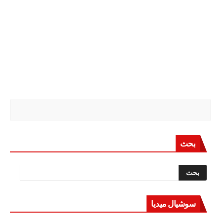
بحث
سوشيال ميديا