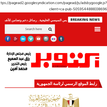
https://pagead2.googlesyndication.com/pagead/js/adsbygoogle.j
client=ca-pub-50595448883386
BREAKING NEWS
امون
جولة الرئيس السيسي الخليجية.. رسائل دعم وتضامن للأشقاء
جهاز مستق
رابط الموقع الرسمي لرئاسة الجمهورية