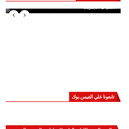
حرب على العقول.. حادثة دمياط تكشف قواعد
الاشتباك الجديدة
تابعونا علي الفيس بوك