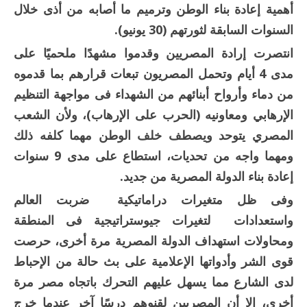
أهمية إعادة بناء الوطن وترميم ما أصابه من أذى خلال
السنوات السابقة لثورتهم (30 يونيو).
انتصرت إرادة المصريين وقدموا مشهدًا ملحميًا على
مدى 4 أيام وتحمل المصريون تبعات قرارهم بما قدموه
من دماء وأرواح أبنائهم من الشهداء فى مواجهة التنظيم
الإرهابي ومعاونيه (الحرب على الإرهاب)، ولأن الشعب
المصري يتوحد ويصطف خلف الوطن مهما كلفه ذلك
ومهما واجه من تحديات، استطاع على مدى 9 سنوات
إعادة بناء الدولة المصرية من جديد.
وفى ظل متغيرات دراماتيكية ضربت العالم
واستعدادات لتغيرات جيوستراتيجية فى المنطقة
ومحاولات استهداف الدولة المصرية مرة أخرى، حرصت
قوى الشر وأدواتها الإعلامية على بث حالة من الإحباط
لدى الشارع مما يسهل عليهم التحرك باتجاه مصر مرة
أخرى، إلا أن المصريين لقنوهم درسًا آخر عندما خرج