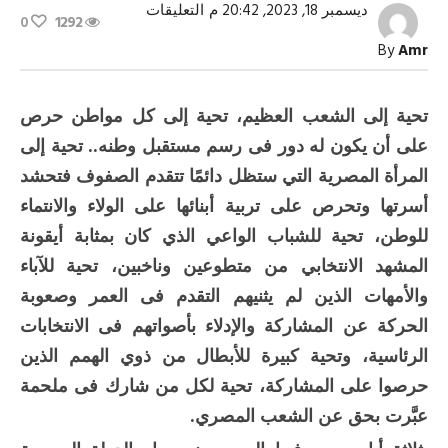
على
ديسمبر 18, 2023, 20:42 م
التعليقات
0
1292
في
اصطفاف
By
Amr
شعبي
غير
مسبوق..الشعب
اختار
تحية إلى الشعب العظيم، تحية إلى كل مواطن حرص
الرئيس
مغلقة
على أن يكون له دور فى رسم مستقبل وطنه.. تحية إلى
المرأة المصرية التي ستظل دائمًا تتقدم الصفوف فتحشد
أسرتها وتحرص على تربية أبنائها على الولاء والانتماء
للوطن، تحية للشباب الواعي الذي كان بمثابة أيقونة
المشهد الانتخابي من متطوعين وناخبين، تحية للآباء
والأمهات الذين لم يثنيهم التقدم فى العمر وصعوبة
الحركة عن المشاركة والإدلاء بأصواتهم فى الانتخابات
الرئاسية، وتحية كبيرة للأبطال من ذوي الهمم الذين
حرصوا على المشاركة، تحية لكل من شارك فى ملحمة
عبَّرت بحق عن الشعب المصري.