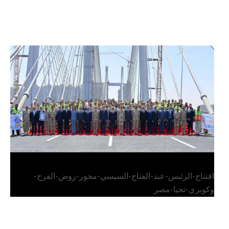
الرئيس عبد الفتاح السيسي يفتتح محور روض الفرج
وكوبري تحيا مصر
افتتاح-الرئيس-عبد-الفتاح-السيسي-محور-روض-الفرج-
وكوبري-تحيا-مصر