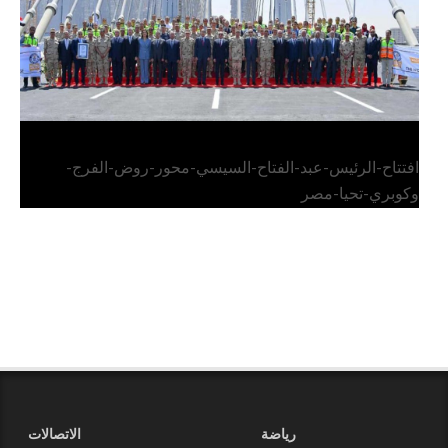
افتتاح-الرئيس-عبد-الفتاح-السيسي-محور-روض-الفرج-
وكوبري-تحيا-مصر
رياضة
الاتصالات