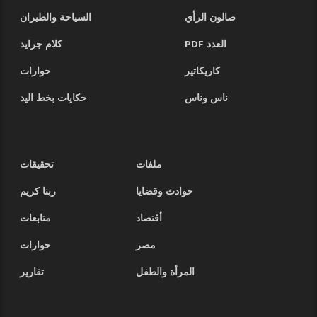
صالون الرأي
السياحة والطيران
العدد PDF
كلام جرايد
كاريكاتير
حوارات
ناس وناس
حكايات بخط اليد
ملفات
تحقيقات
حوادث وقضايا
ربنا كريم
أقتصاد
متابعات
مصر
حوارات
المرأة والطفل
تقارير