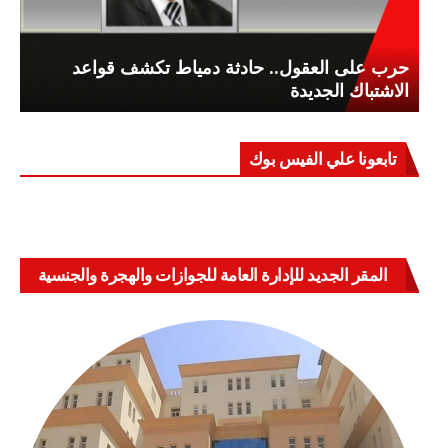
حرب على العقول.. حادثة دمياط تكشف قواعد
الاشتباك الجديدة
تابعونا علي الفيس بوك
المقر الجديد للإدارة العامة للجوازات والهجرة والجنسية
بالعباسية