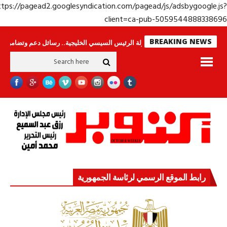
https://pagead2.googlesyndication.com/pagead/js/adsbygoogle.j
client=ca-pub-50595448883386
BREAKING NEWS
حراس لا ينامون
جولة الرئيس السيسي الخليجية.. رسائل دعم وتضامن للأشقاء
رابط الموقع الرسمي لرئاسة الجمهورية