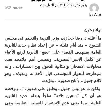
على
يناير 25, 2024, 13:51 م
التعليقات
0
982
الثانوية..
إلى
By
Amr
متى
ستظل”لعبة”
كل
وزير
بهاء زيتون
؟
مغلقة
ما أعلنه د. رضا حجازى، وزير التربية والتعليم فى مجلس
الشيوخ – منذ أيام قليلة – عن إعداد نظام جديد للثانوية
العامة يستهدف القضاء على “بعبع” الثانوية لرفع الأعباء
عن كاهل الأسر المصرية.. وتتضمن أهم ملامحه تعدد
محاولات الامتحان وإمكانية التحول بين المسارات.. وأنه
سيطرحه للحوار المجتمعى قبل الأخذ به وتنفيذه.. وهو
كلام جميل.. وأثلج صدورنا.. ونؤيده.
ولكن ما هو ليس جميل.. وطبق على صدورنا”.. ونرفضه
هو أن كل “سنتين تلاتة” نفاجأ بنظام جديد للثانوية
العامة.. مما يعنى عدم الاستقرار للعملية التعليمية وهى