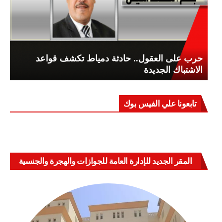
حرب على العقول.. حادثة دمياط تكشف قواعد
الاشتباك الجديدة
تابعونا علي الفيس بوك
المقر الجديد للإدارة العامة للجوازات والهجرة والجنسية
بالعباسية