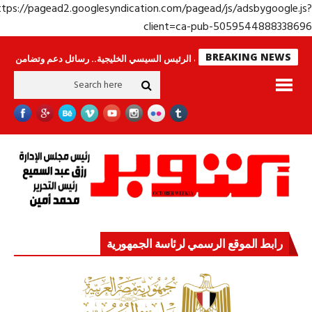
https://pagead2.googlesyndication.com/pagead/js/adsbygoogle.j
client=ca-pub-50595448883386
BREAKING NEWS
 لا ينامون
جولة الرئيس السيسي الخليجية.. رسائل دعم وتضامن للأشقاء
جه
رابط الموقع الرسمي لرئاسة الجمهورية