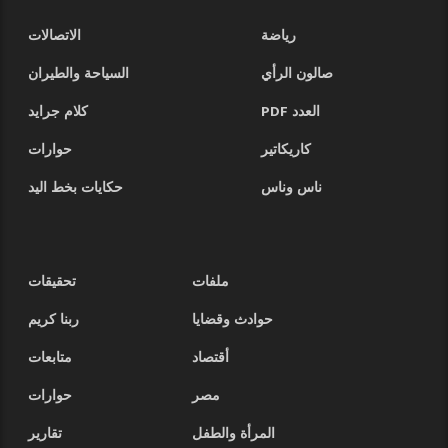
رياضة
الاتصالات
صالون الرأي
السياحة والطيران
العدد PDF
كلام جرايد
كاريكاتير
حوارات
ناس وناس
حكايات بخط اليد
ملفات
تحقيقات
حوادث وقضايا
ربنا كريم
أقتصاد
متابعات
مصر
حوارات
المرأة والطفل
تقارير