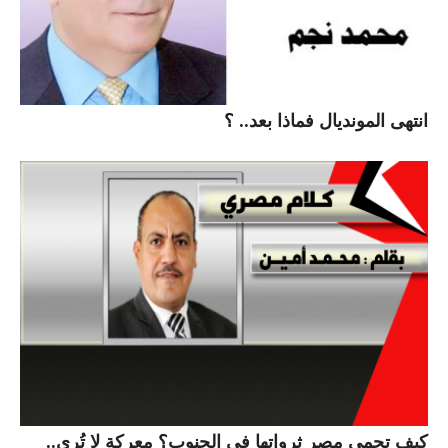
انتهى المونديال فماذا بعد.. ؟
كيف تحمي مصر ثرواتها في الجنوب؟ معركة لا تُرى..