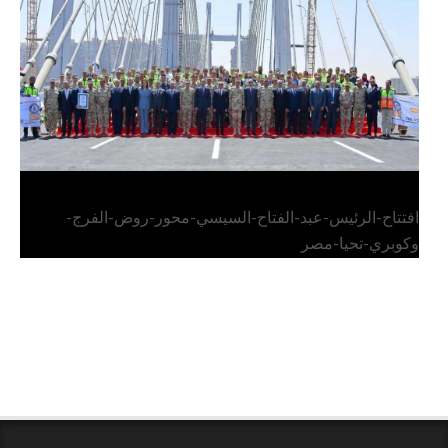
وكوبري تحيا مصر
افتتاح-الرئيس-عبد-الفتاح-السيسي-محور-روض-الفرج-
وكوبري-تحيا-مصر