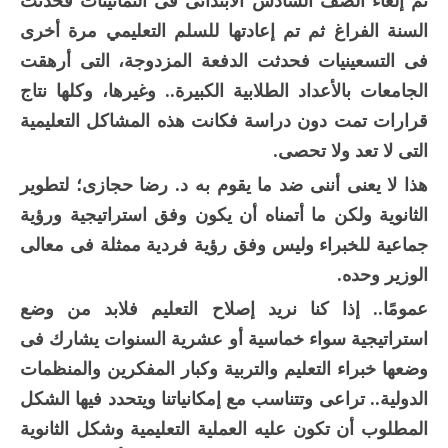
تم إلغاء الصف السادس الابتدائى فى الثمانينات فحدثت
السنة الفراغ ثم تم إعادتها للسلم التعليمي مرة أخرى
فى التسعينيات فحدثت الدفعة المزدوجة، التى أرهقت
الجامعات بالأعداد الطلابية الكبيرة.. وغيرها، وكلها نتاج
قرارات تمت دون دراسة فكانت هذه المشاكل التعليمية
التى لا تعد ولا تحصى.
هذا لا يعنى أننى ضد ما يقوم به د. رضا حجازى؛ لتطوير
الثانوية ولكن ما أتمناه أن يكون وفق استراتيجية ورؤية
جماعية للخبراء وليس وفق رؤية فردية ممثلة فى معالى
الوزير وحده.
عمومًا.. إذا كنا نريد إصلاح التعليم فلابد من وضع
استراتيجية سواء خماسية أو عشرية السنوات يشارك فى
وضعها خبراء التعليم والتربية وكبار المفكرين والمنظمات
الدولية.. تراعى وتتناسب مع إمكانياتنا ويتحدد فيها الشكل
المطلوب أن تكون عليه العملية التعليمية وشكل الثانوية