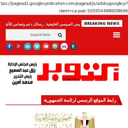
https://pagead2.googlesyndication.com/pagead/js/adsbygoogle.j
client=ca-pub-50595448883386
BREAKING NEWS
امون
جولة الرئيس السيسي الخليجية.. رسائل دعم وتضامن للأشقاء
جهاز مستق
رابط الموقع الرسمي لرئاسة الجمهورية