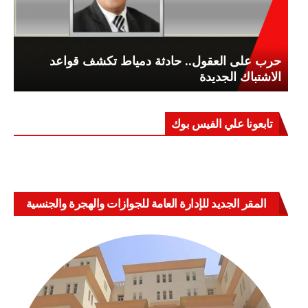
حرب على العقول.. حادثة دمياط تكشف قواعد
الاشتباك الجديدة
تابعونا علي الفيس بوك
المقر الجديد للإدارة العامة للجوازات والهجرة والجنسية
بالعباسية