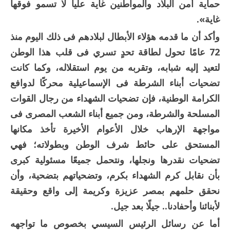
حماية أمن البلاد والمواطنين غاية عليا لا تسمو فوقها
غاية».
وأكد أن ما قدمه هؤلاء الأبطال لبلادهم فى ذلك اليوم منذ
72 عامًا تحول لطاقة تحدٍ تسري فى قلب هذا الوطن
لتعيد إليه شبابه، وتقربه من يوم استقلاله، وكما كانت
تضحيات أبناء الشرطة فى الإسماعيلية محركًا لدوافع
الكرامة الوطنية، فإن تضحيات الشهداء من رجال القوات
المسلحة والشرطة، ومن جميع أبناء الشعب المصرى فى
مواجهة الإرهاب خلال الأعوام الأخيرة تأخذ مكانها
المستحق على حائط شرف الوطن وبطولاته؛ فهي
تضحيات نقدرها ونجلها، ونتحمل جميعًا مسئولية كبرى
بأن نقابل كرم الشهداء بكرم، وتضحياتهم بتضحية، وأن
نحقق حلمهم بمصر عزيزة وكريمة إلى واقع وحقيقة
لأبنائنا وأحفادنا.. جيلًا بعد جيل.
أما عن رسائل الرئيس السيسي بخصوص ما تواجهه