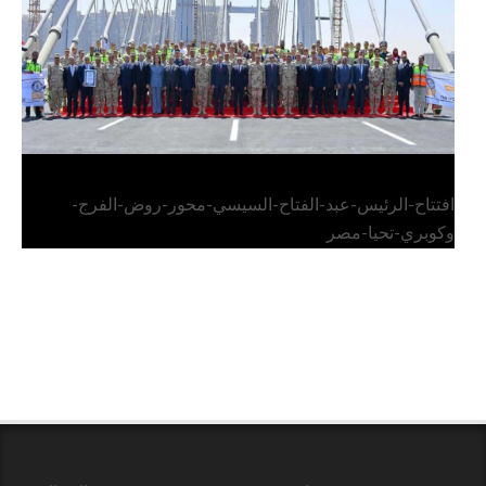
افتتاح-الرئيس-عبد-الفتاح-السيسي-محور-روض-الفرج-
وكوبري-تحيا-مصر