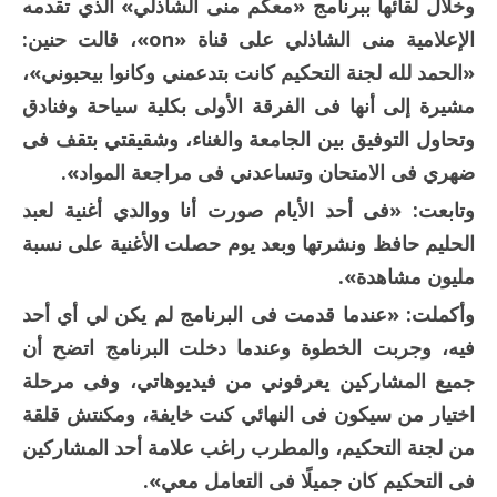
وخلال لقائها ببرنامج «معكم منى الشاذلي» الذي تقدمه
الإعلامية منى الشاذلي على قناة «on»، قالت حنين:
«الحمد لله لجنة التحكيم كانت بتدعمني وكانوا بيحبوني»،
مشيرة إلى أنها فى الفرقة الأولى بكلية سياحة وفنادق
وتحاول التوفيق بين الجامعة والغناء، وشقيقتي بتقف فى
ضهري فى الامتحان وتساعدني فى مراجعة المواد».
وتابعت: «فى أحد الأيام صورت أنا ووالدي أغنية لعبد
الحليم حافظ ونشرتها وبعد يوم حصلت الأغنية على نسبة
مليون مشاهدة».
وأكملت: «عندما قدمت فى البرنامج لم يكن لي أي أحد
فيه، وجربت الخطوة وعندما دخلت البرنامج اتضح أن
جميع المشاركين يعرفوني من فيديوهاتي، وفى مرحلة
اختيار من سيكون فى النهائي كنت خايفة، ومكنتش قلقة
من لجنة التحكيم، والمطرب راغب علامة أحد المشاركين
فى التحكيم كان جميلًا فى التعامل معي».