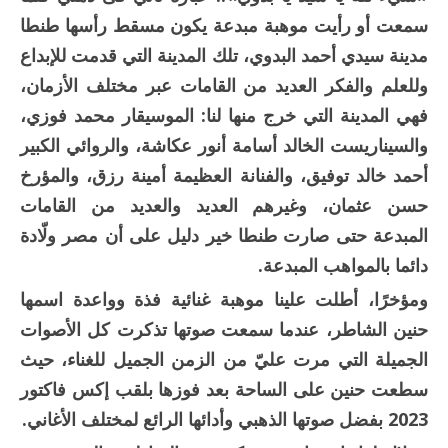
سمعت أو رأيت موهبة مبدعة يكون مسقط رأسها طنطا
مدينة سيدي أحمد البدوي، تلك المدينة التي قدمت للإبداع
وللعلم والفكر العديد من القامات عبر مختلف الأزمان،
فهي المدينة التي خرج منها لنا: الموسيقار محمد فوزي،
والسيناريست الخالد أسامة أنور عكاشة، والروائي الكبير
أحمد خالد توفيق، والفنانة العظيمة أمينة رزق، والمؤرخ
حسن عثمان، وغيرهم العديد والعديد من القامات
المبدعة حتى صارت طنطا خير دليل على أن مصر ولّادة
دائما بالمواهب المبدعة.
ومؤخرًا، أطلت علينا موهبة غنائية فذة وواعدة اسمها
حنين الشاطر، عندما سمعت صوتها تذكرت كل الأصوات
الجميلة التي مرت عليّ من الزمن الجميل للغناء، حيث
سطعت حنين على الساحة بعد فوزها بلقب إكس فاكتور
2023 بفضل صوتها الذهبي وأدائها الرائع لمختلف الأغاني.