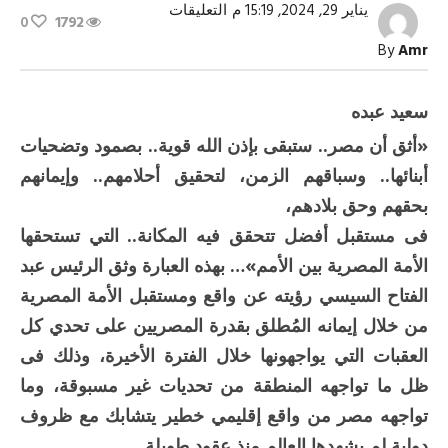
على
يناير 29, 2024, 15:19 م
التعليقات
0
1792
رسائل
الرئيس
By
Amr
السيسي
عن
مصر
وللمصريين
سعيد عبده
مغلقة
«أثق أن مصر.. ستبقى بإذن الله قوية.. بصمود وتضحيات
أبنائها.. وسباقهم الزمن، لتحقيق أحلامهم.. وإيمانهم
بحقهم وحق بلادهم،
فى مستقبل أفضل تتحقق فيه المكانة.. التي تستحقها
الأمة المصرية بين الأمم»… بهذه العبارة وثق الرئيس عبد
الفتاح السيسي رؤيته عن واقع ومستقبل الأمة المصرية
من خلال إيمانه المُطلق بقدرة المصريين على تحدي كل
العقبات التي يواجهونها خلال الفترة الأخيرة، وذلك فى
ظل ما تواجهه المنطقة من تحديات غير مسبوقة، وما
تواجهه مصر من واقع إقليمي خطير يتشابك مع ظروف
دولية لم يشهدها العالم منذ عقود طويلة.