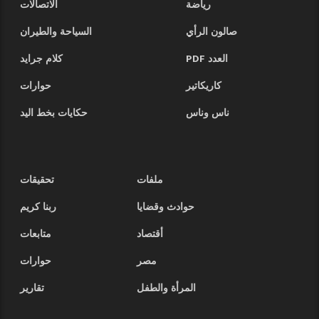
رياضة
الاتصالات
صالون الرأي
السياحة والطيران
العدد PDF
كلام جرايد
كاريكاتير
حوارات
ناس وناس
حكايات بخط اليد
ملفات
تحقيقات
حوادث وقضايا
ربنا كريم
أقتصاد
متابعات
مصر
حوارات
المرأة والطفل
تقارير