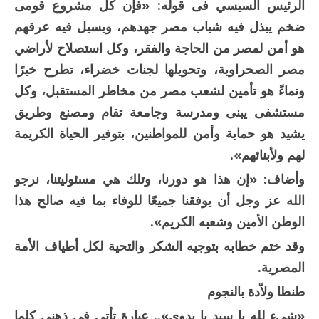
الرئيس السيسي فى قوله: «فإن كل مشروع قومى
ضخم يبذل فيه شباب مصر جهدهم، ويسيل فيه عرقهم
هو أمن لمصر من الحاجة والفقر، وكل استصلاح لأراضي
مصر الصحراوية، وتحويلها لجنات خضراء، تطرح خيرًا
ونماءً هو تأمين لشعب مصر من مخاطر المستقبل، وكل
مستشفى يبنى ومدرسة وجامعة تقام ومصنع وطريق
يشيد هو حماية وأمن للمواطنين، بتوفير الحياة الكريمة
لهم ولأبنائهم».
وأضاف: «إن هذا هو دورنا، وتلك هي مسئوليتنا، نرجو
الله عز وجل أن يوفقنا جميعًا للوفاء بما فيه صالح هذا
الوطن الأمين وشعبه الكريم».
وقد ختم خطابه بتوجيه الشكر والتحية لكل أطياف الأمة
المصرية.
طنطا ولاّدة بالنجوم
«شيء لله يا سيد يا بدوي».. عبارة تأتي فى ذهني كلما