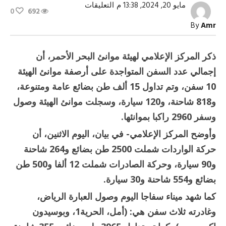
على
مايو 20, 2024, 13:38 م
التعليقات
0
692
تداول
15
By
Amr
ألف
طن
بضائع
عامة
ذكر المركز الإعلامي لهيئة موانئ البحر الأحمر، أن
ومتنوعة
بموانئ
إجمالي عدد السفن المتواجدة على أرصفة موانئ الهيئة
البحر
الأحمر
10 سفن، وتم تداول 15 ألف طن بضائع عامة ومتنوعة،
مغلقة
و818 شاحنة، و120 سيارة، وسجلت موانئ الهيئة وصول
وسفر 2960 راكبا بموانئها.
وأوضح المركز الإعلامي- في بيان، اليوم الاثنين، أن
حركة الواردات شملت 2500 طن بضائع و264 شاحنة
و90 سيارة، وحركة الصادرات شملت 12 ألفا و500 طن
بضائع و554 شاحنة و30 سيارة.
كما شهد ميناء سفاجا اليوم وصول العبارة الرياض،
وغادرته ثلاث سفن هي: (أمل، الحرية1، وبوسيدون