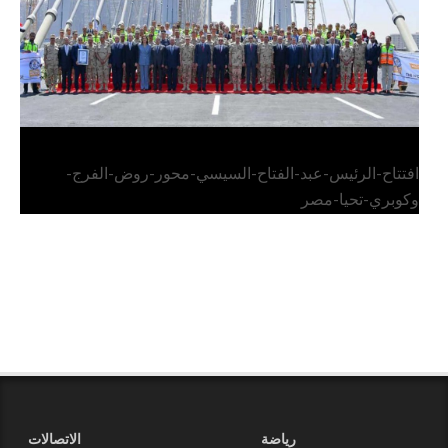
افتتاح-الرئيس-عبد-الفتاح-السيسي-محور-روض-الفرج-
وكوبري-تحيا-مصر
رياضة
الاتصالات