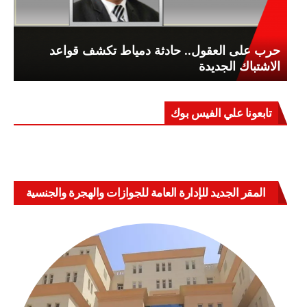
حرب على العقول.. حادثة دمياط تكشف قواعد
الاشتباك الجديدة
تابعونا علي الفيس بوك
المقر الجديد للإدارة العامة للجوازات والهجرة والجنسية
بالعباسية