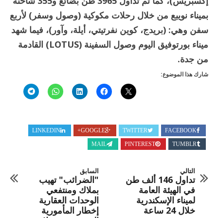
إكسبريس)، كما تم تداول 3965 طن بضائع و355 شاحنة
بميناء نويبع من خلال رحلات مكوكية (وصول وسفر) لأربع
سفن وهي: (بريدج، كوين نفرتيتي، أيلة، وآور)، فيما شهد
ميناء بورتوفيق اليوم وصول السفينة (LOTUS) القادمة
من جدة.
شارك هذا الموضوع:
LINKEDIN
GOOGLE+
TWITTER
FACEBOOK
MAIL
PINTEREST
TUMBLR
التالي
السابق
تداول 146 ألف طن
"الضرائب" تهيب
في الهيئة العامة
بملاك ومنتفعي
لميناء الإسكندرية
الوحدات العقارية
خلال 24 ساعة
إخطار المأمورية