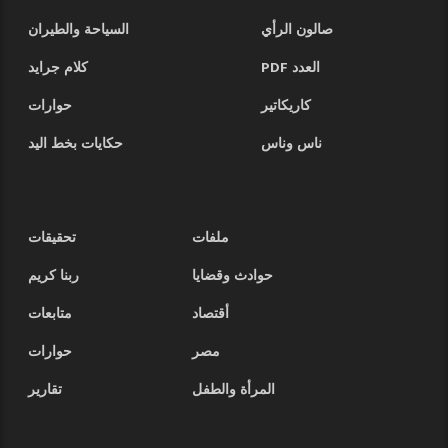
صالون الرأي
السياحة والطيران
العدد PDF
كلام جرايد
كاريكاتير
حوارات
ناس وناس
حكايات بخط اليد
ملفات
تحقيقات
حوادث وقضايا
ربنا كريم
أقتصاد
متابعات
مصر
حوارات
المرأة والطفل
تقارير