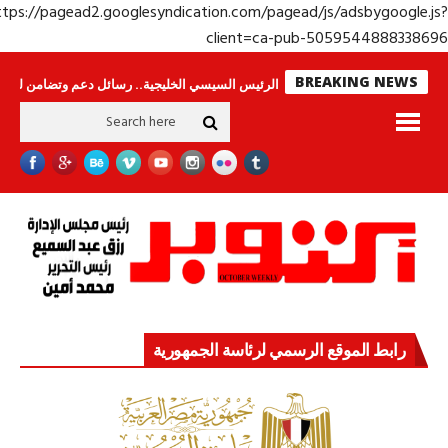
https://pagead2.googlesyndication.com/pagead/js/adsbygoogle.j
client=ca-pub-50595448883386
BREAKING NEWS
 لا ينامون
جولة الرئيس السيسي الخليجية.. رسائل دعم وتضامن للأشقاء
جها
رابط الموقع الرسمي لرئاسة الجمهورية