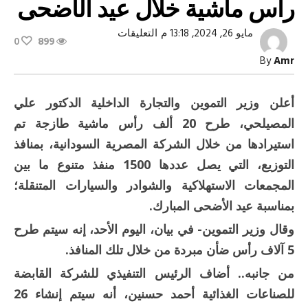
رأس ماشية خلال عيد الأضحى
على
مايو 26, 2024, 13:18 م
التعليقات
0
899
وزير
التموين:
By
Amr
طرح
20
ألف
رأس
أعلن وزير التموين والتجارة الداخلية الدكتور علي
ماشية
خلال
المصيلحي، طرح 20 ألف رأس ماشية طازجة تم
عيد
الأضحى
استيرادها من خلال الشركة المصرية السودانية، بمنافذ
مغلقة
التوزيع، التي يصل عددها 1500 منفذ متنوع ما بين
المجمعات الاستهلاكية والشوادر والسيارات المتنقلة؛
بمناسبة عيد الأضحى المبارك.
وقال وزير التموين- في بيان، اليوم الأحد، إنه سيتم طرح
5 آلاف رأس ضأن مبردة من خلال تلك المنافذ.
من جانبه.. أضاف الرئيس التنفيذي للشركة القابضة
للصناعات الغذائية أحمد حسنين، أنه سيتم إنشاء 26