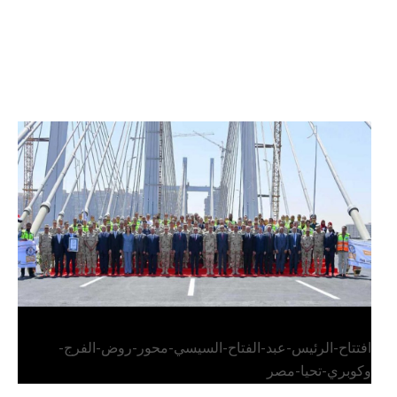
الرئيس عبد الفتاح السيسي يفتتح محور روض الفرج
وكوبري تحيا مصر
افتتاح-الرئيس-عبد-الفتاح-السيسي-محور-روض-الفرج-
وكوبري-تحيا-مصر