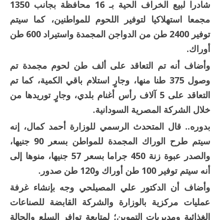
شادرا لبيع الخراف الحية بـ 16 محافظة بجانب 1350
مجمعا استهلاكيا لتوفير اللحوم للمواطنين، كما سيتم
توفير 2400 طن من الدواجن المجمدة واستيراد 600 طن
أوراك.
وأضاف أنه تم التعاقد على ألف طن لحوم مجمدة تم
وصول 375 طنا منها، وجارٍ استلام باقي الكمية، كما تم
التعاقد على 5 آلاف رأس أغنام بلدي، وجارٍ توريدها من
خلال الشركة المصرية السودانية.
بدوره.. قال المتحدث الرسمي للوزارة أحمد كمال، إنه
سيتم طرح الوراك المجمدة للمواطن بسعر 90 جنيها،
والصدر عبوة زنة 450 جراما بسعر 57 جنيها، منوها إلى
أنه سيتم توفير 100 طن أوراك و120 طن صدور.
وأضاف أن الدكتور علي المصيلحي وجه بإنشاء غرفة
عمليات مركزية بالوزارة والشركة القابضة للصناعات
الغذائية ومديريات التموين؛ لمتابعة توافر السلع والحالة