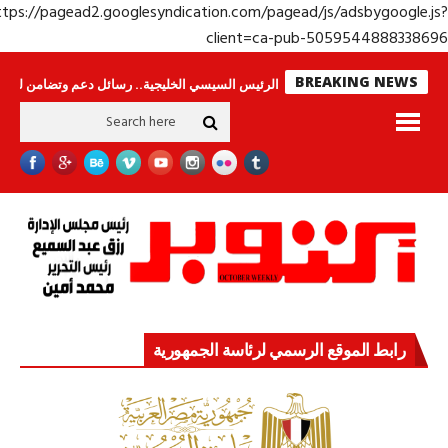
https://pagead2.googlesyndication.com/pagead/js/adsbygoogle.j
client=ca-pub-50595448883386
BREAKING NEWS
 لا ينامون
جولة الرئيس السيسي الخليجية.. رسائل دعم وتضامن للأشقاء
جها
رابط الموقع الرسمي لرئاسة الجمهورية