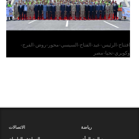
افتتاح-الرئيس-عبد-الفتاح-السيسي-محور-روض-الفرج-
وكوبري-تحيا-مصر
رياضة
الاتصالات