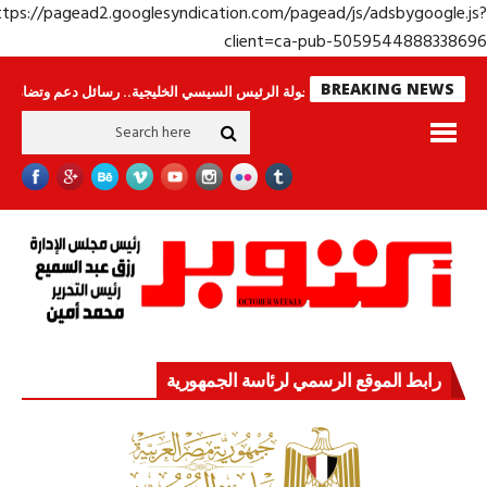
https://pagead2.googlesyndication.com/pagead/js/adsbygoogle.j
client=ca-pub-50595448883386
BREAKING NEWS
حراس لا ينامون
جولة الرئيس السيسي الخليجية.. رسائل دعم وتضامن للأشقاء
رابط الموقع الرسمي لرئاسة الجمهورية