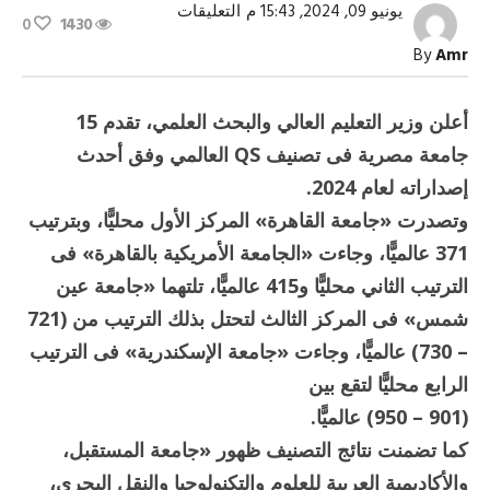
على
يونيو 09, 2024, 15:43 م
التعليقات
0
1430
15
جامعة
By
Amr
مصرية
فى
تصنيف
QS
أعلن وزير التعليم العالي والبحث العلمي، تقدم 15
لعام
2024
جامعة مصرية فى تصنيف QS العالمي وفق أحدث
مغلقة
إصداراته لعام 2024.
وتصدرت «جامعة القاهرة» المركز الأول محليًّا، وبترتيب
371 عالميًّا، وجاءت «الجامعة الأمريكية بالقاهرة» فى
الترتيب الثاني محليًّا و415 عالميًّا، تلتهما «جامعة عين
شمس» فى المركز الثالث لتحتل بذلك الترتيب من (721
– 730) عالميًّا، وجاءت «جامعة الإسكندرية» فى الترتيب
الرابع محليًّا لتقع بين
(901 – 950) عالميًّا.
كما تضمنت نتائج التصنيف ظهور «جامعة المستقبل،
والأكاديمية العربية للعلوم والتكنولوجيا والنقل البحري،