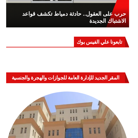
حرب على العقول.. حادثة دمياط تكشف قواعد
الاشتباك الجديدة
تابعونا علي الفيس بوك
المقر الجديد للإدارة العامة للجوازات والهجرة والجنسية
بالعباسية