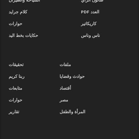
صالون الرأي
السياحة والطيران
العدد PDF
كلام جرايد
كاريكاتير
حوارات
ناس وناس
حكايات بخط اليد
ملفات
تحقيقات
حوادث وقضايا
ربنا كريم
أقتصاد
متابعات
مصر
حوارات
المرأة والطفل
تقارير