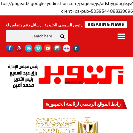
https://pagead2.googlesyndication.com/pagead/js/adsbygoogle.j
client=ca-pub-50595448883386
BREAKING NEWS
ا ينامون
جولة الرئيس السيسي الخليجية.. رسائل دعم وتضامن للأشقاء
جهاز 
رابط الموقع الرسمي لرئاسة الجمهورية