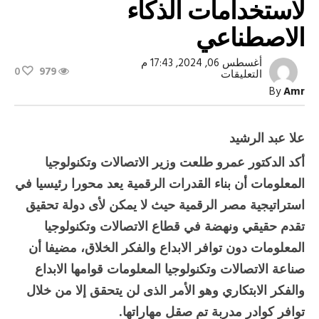
لاستخدامات الذكاء
الاصطناعي
أغسطس 06, 2024, 17:43 م
0
979
على
التعليقات
وزير
By
Amr
الاتصالات
يكرم
الفرق
الفائزة
علا عبد الرشيد
في
هاكثون
أكد الدكتور عمرو طلعت وزير الاتصالات وتكنولوجيا
لاستخدامات
الذكاء
المعلومات أن بناء القدرات الرقمية يعد محورا رئيسيا في
الاصطناعي
مغلقة
استراتيجية مصر الرقمية حيث لا يمكن لأى دولة تحقيق
تقدم حقيقي ونهضة في قطاع الاتصالات وتكنولوجيا
المعلومات دون توافر الابداع والفكر الخلاق، مضيفا أن
صناعة الاتصالات وتكنولوجيا المعلومات قوامها الابداع
والفكر الابتكاري وهو الأمر الذى لن يتحقق إلا من خلال
توافر كوادر مدربة تم صقل مهاراتها.