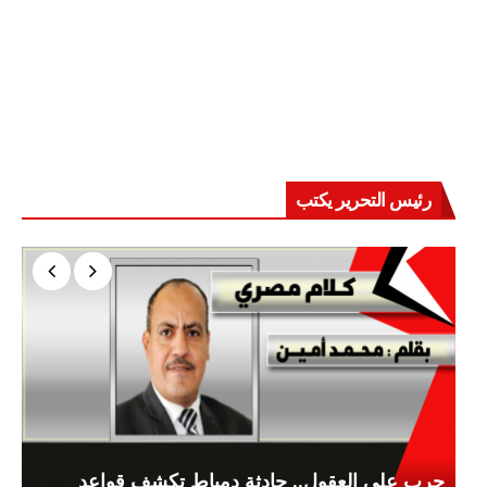
رئيس التحرير يكتب
حرب على العقول.. حادثة دمياط تكشف قواعد