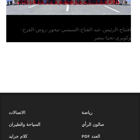
افتتاح-الرئيس-عبد-الفتاح-السيسي-محور-روض-الفرج-
وكوبري-تحيا-مصر
رياضة
الاتصالات
صالون الرأي
السياحة والطيران
العدد PDF
كلام جرايد