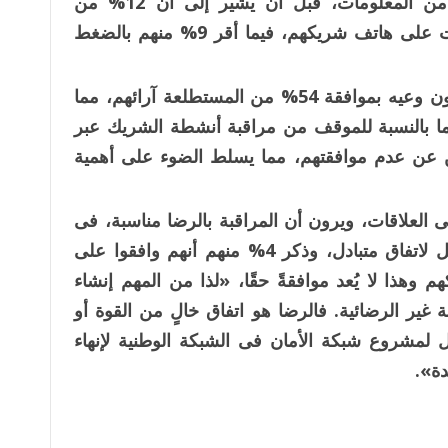
كاسبرسكى المتخصصة فى تقديم حلول أمن المعلومات، قبل أن يشير إلى أن 12% من
المستجيبين ثبتوا تطبيقات أو ضبطوا إعدادات على هاتف شريكهم، فيما أقر 9% منهم بالضغط
ومع ذلك، لا تحظى فكرة مراقبة الشريك دون وعيه بموافقة 54% من المستطلعة آرائهم، مما
ا بالنسبة للموقف من مراقبة أنشطة الشريك عبر
45% من المشاركين عن عدم موافقتهم، مما يسلط الضوء على أهمية
فية الكاملة فى العلاقات، ويرون أن المراقبة بالرضا مناسبة، فى
حين يرى 12% أنها مقبولة فقط عند التوصل لاتفاق متبادل، وذكر 4% منهم أنهم وافقوا على
وهذا لا يُعد موافقةً حقًا، «لذا من المهم إنشاء
 غير الرضائية. فالرضا هو اتفاق خالٍ من القوة أو
ول لمشروع شبكة الأمان فى الشبكة الوطنية لإنهاء