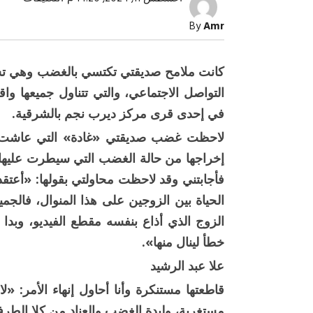
النساء
الأكثر
By
Amr
تعرضًا
لها..
«المط
الرقمي
كانت ملامح صديقتي تكتسي بالغضب وهي تشاه
عنف
أسري
التواصل الاجتماعي، والتي تتناول جميعها وا
مغلف
بالروم
في إحدى قرى مركز ديرب نجم بالشرقية.
مغلقة
لاحظت غضب صديقتي «غادة» التي عاشت س
إخراجها من حالة الغضب التي سيطرت عليها 
فأجابتني وقد لاحظت محاولتي بقولها: «أعتقد
صبح التخطيط خط
جهاز مستقبل مصر نموذجا.. لماذا تُ
الدول كيانات تنموية عملاقة؟
الحياة بين الزوجين على هذا المنوال، فال
الزوج الذي أذاع بنفسه مقطع الفيديو، وبد
خطأ لينال منها».
علا عبد الرشيد
قاطعتها مستنكرة وأنا أحاول إنهاء الأمر: «لا
مستغربة، وليدة الغضب والعناد من كلا الطرفين