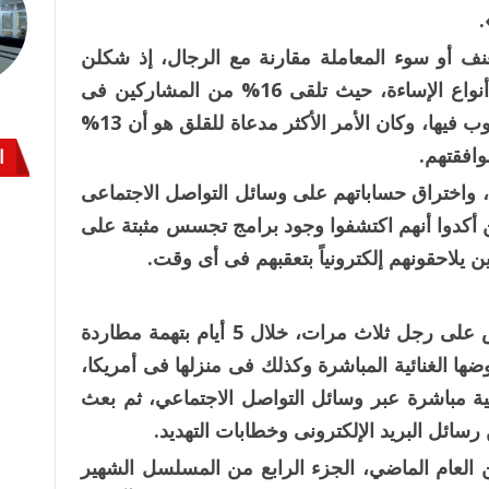
.
نف أو سوء المعاملة مقارنة مع الرجال، إذ شكلن
42% فى مقابل 36% للرجال، لكن تختلف أنواع الإساءة، حيث تلقى 16% من المشاركين فى
الاستطلاع رسائل إلكترونية أو نصية غير مرغوب فيها، وكان الأمر الأكثر مدعاة للقلق هو أن 13%
افقتهم.
ا
ودهم، واختراق حساباتهم على وسائل التواصل الاجتماعى
ن أكدوا أنهم اكتشفوا وجود برامج تجسس مثبتة على
يلاحقونهم إلكترونياً بتعقبهم فى أى وقت.
وفى شهر مارس الماضى وحده، ألقى القبض على رجل ثلاث مرات، خلال 5 أيام بتهمة مطاردة
ها الغنائية المباشرة وكذلك فى منزلها فى أمريكا،
ية مباشرة عبر وسائل التواصل الاجتماعي، ثم بعث
 رسائل البريد الإلكترونى وخطابات التهديد.
 العام الماضي، الجزء الرابع من المسلسل الشهير