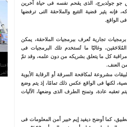
س جو جولدبرج، الذى يقحم نفسه فى حياة آخرين
 فإنه يثير قضية التتبع والملاحقة التى ترفضها
فى الواقع.
 برمجيات تجارية تُعرف ببرمجيات الملاحقة، يمكن
لمُلاحَقين، وغالبًا ما تُستخدم تلك البرمجيات فى
د مراقبة كل ما يتعلق بشريكه من دون علمه، وقد تمّ
ن العنف.
افتت
الفر
بيقات مشروعة لمكافحة السرقة أو الرقابة الأبوية
صية، لكنها فى الواقع عكس ذلك تمامًا، إذ يتم وضع
 تعقبه عادة، وتمنح الطرف الذى وضعها، الآليات
يق، كما أوضح ديفيد إيم خبير أمن المعلومات فى