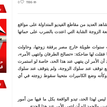
0
1186
ر
اردة
ة»
د العديد من مقاطع الفيديو المتداولة على مواقع
قعة الزوجة الشابة التي اعتدت بالضرب على حماتها
انسية
نوات طويلة خارج مصر برفقة زوجها، وحاولت
فقلت لها ضاحكة: «تصالح الطرفان وانتهى الأمر»،
 أن الأمر لن ينتهي عند هذا الحد، خاصة لو استمرت
نشئ
كيف تحمي مصر ثرواتها في الجنوب؟
حر
معركة لا تُرى.. وحراس لا ينامون
قو
جميع توقف عند سلوك الزوجة، ولم يتوقف عند سلوك
ا وكأنه وضع الكاميرات متحينا سقوط زوجته في أي
ت
 ليس لهذا الحد، تبدو الواقعة بكل ما فيها من أمور
، والحمد لله أن انتهى الأمر عند هذا الحد».