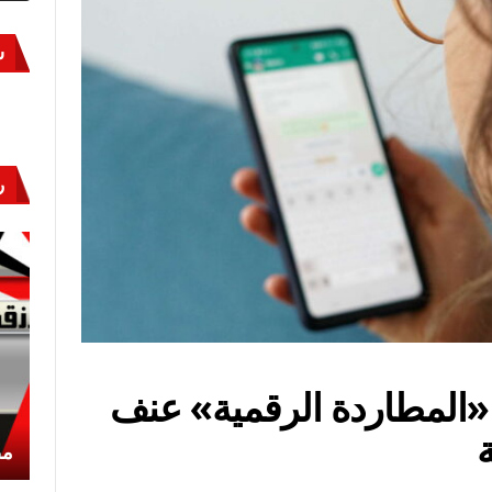
س
ر
.. «المطاردة الرقمية» عنف
أكتوبر «النصر» و«المجلة»
مص