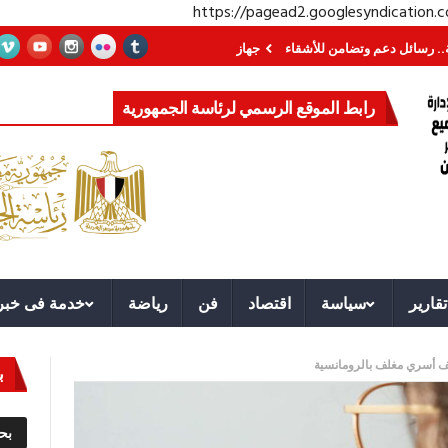
https://pagead2.googlesyndication
م وتضامن للأشقاء
جهاز مستقبل مصر نموذجا.. لماذا تُنشئ الدول كيانات تنموية 
رابط الموقع الرسمي لرئاسة الجمهورية
تقارير
سياسة
اقتصاد
فن
رياضة
خدمة فى خبر
عنف أسري مغلف بالرومانسية
ب