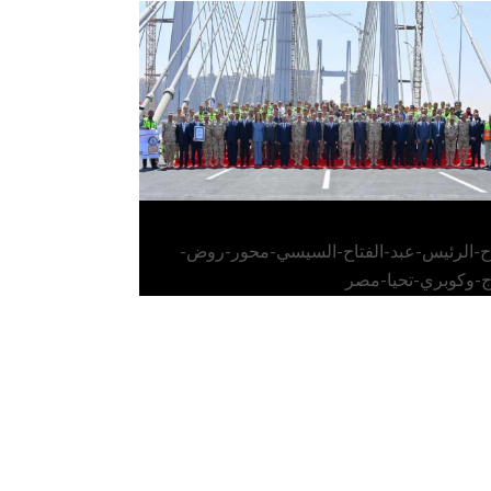
الرئيس عبد الفتاح السيسي يفتتح محور روض
الفرج وكوبري تحيا مصر
اح-الرئيس-عبد-الفتاح-السيسي-محور-روض-
ج-وكوبري-تحيا-مصر