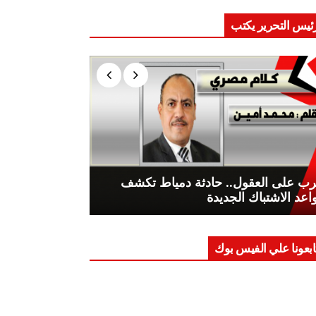
ئيس التحرير يكتب
ب على العقول.. حادثة دمياط تكشف
اعد الاشتباك الجديدة
ابعونا علي الفيس بوك