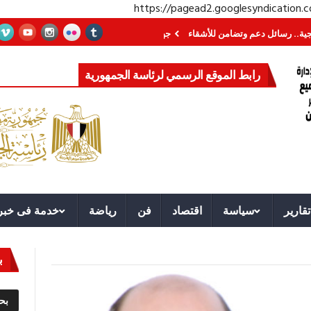
https://pagead2.googlesyndication
ئل دعم وتضامن للأشقاء
جهاز مستقبل مصر نموذجا.. لماذا تُنشئ الدول كيانات تن
رابط الموقع الرسمي لرئاسة الجمهورية
تقارير
سياسة
اقتصاد
فن
رياضة
خدمة فى خبر
ب