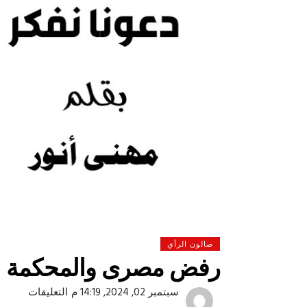
صالون الرأي
رفض مصرى والمحكمة الج
 لولاد بلدنا
التشجيع «أخلاق» وليس «تحفيل»
على
سبتمبر 02, 2024, 14:19 م
التعليقات
رفض