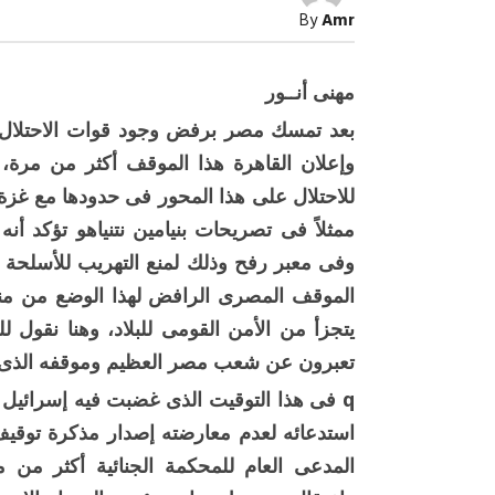
مصرى
By
Amr
والمحك
الجنائية
تتحرك
مغلقة
مهنى أنــور
بعد تمسك مصر برفض وجود قوات الاحتلال 
وإعلان القاهرة هذا الموقف أكثر من مرة،
للاحتلال على هذا المحور فى حدودها مع غزة ط
ممثلاً فى تصريحات بنيامين نتنياهو تؤكد أن
وفى معبر رفح وذلك لمنع التهريب للأسلحة و
صبح التخطيط خط
جهاز مستقبل مصر نموذجا.. لماذا تُ
الموقف المصرى الرافض لهذا الوضع من من
الدول كيانات تنموية عملاقة؟
يتجزأ من الأمن القومى للبلاد، وهنا نقول لل
تعبرون عن شعب مصر العظيم وموقفه الذى يع
q فى هذا التوقيت الذى غضبت فيه إسرائيل 
استدعائه لعدم معارضته إصدار مذكرة توقيف
المدعى العام للمحكمة الجنائية أكثر من