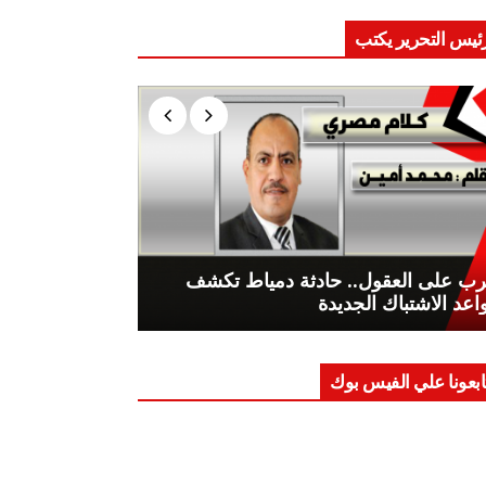
ئيس التحرير يكتب
ب على العقول.. حادثة دمياط تكشف
اعد الاشتباك الجديدة
ابعونا علي الفيس بوك