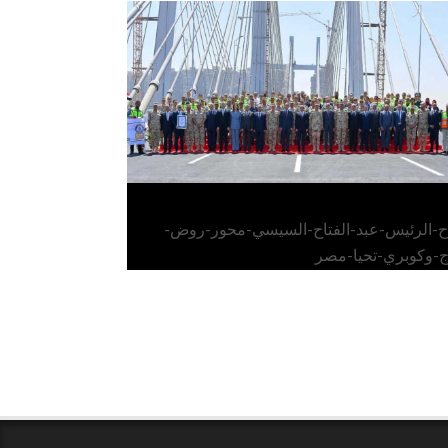
الرئيس عبد الفتاح السيسي يفتتح محور روض
الفرج وكوبري تحيا مصر
اح-الرئيس-عبد-الفتاح-السيسي-محور-روض-
ج-وكوبري-تحيا-مصر