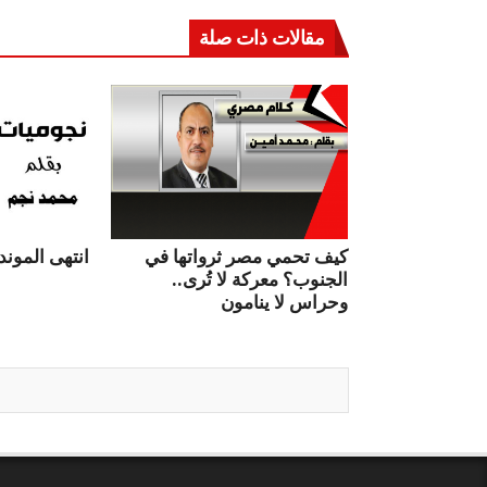
مقالات ذات صلة
كيف تحمي مصر ثرواتها في
انتهى الموندي
الجنوب؟ معركة لا تُرى..
وحراس لا ينامون