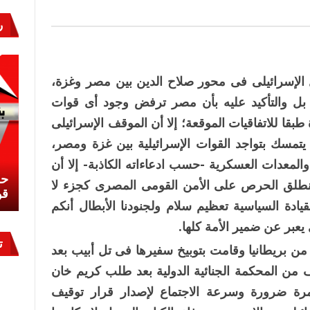
مة
ر
الإسرائيلى فى محور صلاح الدين بين مصر وغزة،
 بل والتأكيد عليه بأن مصر ترفض وجود أى قوات
بقا للاتفاقيات الموقعة؛ إلا أن الموقف الإسرائيلى
ه يتمسك بتواجد القوات الإسرائيلية بين غزة ومصر،
المعدات العسكرية -حسب ادعاءاته الكاذبة- إلا أن
نشئ
كيف تحمي مصر ثرواتها في الجنوب؟
حر
طلق الحرص على الأمن القومى المصرى كجزء لا
معركة لا تُرى.. وحراس لا ينامون
قو
قيادة السياسية تعظيم سلام ولجنودنا الأبطال أنكم
بر عن ضمير الأمة كلها.
ت
من بريطانيا وقامت بتوبيخ سفيرها فى تل أبيب بعد
 من المحكمة الجنائية الدولية بعد طلب كريم خان
 مرة ضرورة وسرعة الاجتماع لإصدار قرار توقيف