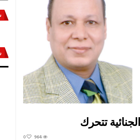
س
ر
أكتوبر «النصر» و«المجلة»
مص
نائية تتحرك
0
964