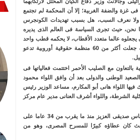
ئيلى وجالانت وزير دفاع الكيان المحتل لارتكابهما
ى غزة والضفة الغربية؛ إلا أن المحكمة لم تجتمع
 ولا نعرف السبب، هل بسبب تهديدات الكونجرس
ها نحن، حيث تجرى السياسة فى العالم الذى يديره
 يجعلوه عالما متعدد الأقطاب، لا يحكمه قطب واحد
ممثل فى الولايات المتحدة الأمريكية لدرجة جعلت أكثر من 60 منظمة حقوقية أوروبية تدعو
يل.
خلية بالتعاون مع الصليب الأحمر اختتمت فعالياتها فى
الصعيد الوطنى والدولى بعد أن وافق اللواء محمود
فيها اللواء هانى أبو المكارم، مساعد الوزير رئيس
كلية الشرطة، واللواء أشرف العنانى مدير عام مركز
q كل التحية والتهنئة للفنان القدير أسامة عباس صديقى العزيز منذ ما يقرب من 34 عاما على
ث كان عطاؤه كبيرًا للمسرح المصرى، وهو من