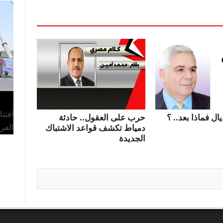
افتت
ال فماذا بعد.. ؟
حرب على العقول.. حادثة
الفر
دمياط تكشف قواعد الاشتباك
الجديدة