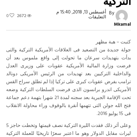
التركية
أغسطس 13, 2018, 15:40 م
By
0
2672
على
التعليقات
عقوبات
Mkamal
ترامب
تهدد
الليرة
التركية
كتبت – هبة مظهر
مغلقة
جولة جديدة من التصعيد فى العلاقات الأمريكية التركية والتى
بدأت بتهديدات سرعان ما تحولت إلى واقع ملموس بعد أن
فرضت وزارة المالية الأمريكية عقوبات على وزيرى العدل
والداخلية التركيين بعد تهديدات من الرئيس الأمريكى دونالد
ترامب بفرض عقوبات كبرى على تركيا إذا لم تطلق سراح القس
الأمريكى اندرو برانسون الذى فرضت السلطات التركية وضعه
تحت الإقامة الجبرية بعد سجنه لمدة 21 شهرا بتهمة دعم جماعة
فتح الله جولن التى تتهمها أنقرة بالوقوف وراء محاولة الانقلاب
فى 15 يوليو 2016.
وعلى أثر ذلك فقدت الليرة التركية نصف قيمتها وتخطت حاجز 5
ليرات مقابل الدولار وهو ما اعتبر سعرًا تاريخيًا للعملة التركية