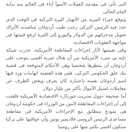
التى تأتى فى مقدمة العملات الأسوأ أداء فى العالم منذ بداية
العام الحالى.
وتوقع خبراء المزيد من الانهيار لليرة التركية فى الوقت الذى
جدد فيه الرئيس التركى رجب طيب أردوغان مناشدته الأتراك
تحويل مدخراتهم من الدولار واليورو إلى الليرة لرفع قيمتها فى
مواجهة العقوبات الاقتصادية.
وفى تقييمها لآثار إجراءات المقاطعة الأمريكية، حذرت شبكة
«إيه بى سى» الأمريكية من أن هناك ضربة أقسى يتوجب على
أردوغان أن ينتظرها شخصيا وهى الأحكام المتوقعة فى قضية
بنك خلق الحكومى التركى، ففى هذه القضية اتهامات ورد فيها
اسم أردوغان نفسه باعتباره كان يعرف ويغض الطرف عن
معاملات غسيل الأموال بأكثر من مليار دولار.
أما صحيفة «وول ستريت جورنال» الاقتصادية الأمريكية فلفتت
إلى أن إجراءات المقاطعة لاثنين من الوزراء فى حكومة أردوغان
هى نموذج متطابق مع الإجراءات الأمريكية فى مقاطعة
مساعدى الرئيس الروسى فلاديمير بوتين وأن عواقبها على تركيا
ستكون أقسى بكثير منها على روسيا.