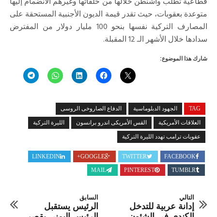
قطاعية تطلب واشنطن خلالها من حلفائها وغيرهم الانضمام إليها
متوعدة بعقوبات، حيث تقدر قيمة الديون الأجنبية المستحقة على
المصارف التركية نفسها بنحو 100 مليار دولار من المفترض
سدادها خلال الأشهر الـ 12 المقبلة.
شارك هذا الموضوع:
TAG
الجهود الدبلوماسية
الدفاع الصاروخى الروسى
العلاقات الأمريكية
القس الأمريكى اندرو برانسون
الليرة التركية
عقوبات ترامب تهدد الليرة التركية
LINKEDIN
GOOGLE+
TWITTER
FACEBOOK
MAIL
PINTEREST
TUMBLR
التالي
السابق
إدانة عربية للتدخل
الرئيس يستقبل
الكندى فى الشئون
الرئيس اليمنى بقصر