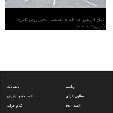
افتتاح-الرئيس-عبد-الفتاح-السيسي-محور-روض-الفرج-
وكوبري-تحيا-مصر
رياضة
الاتصالات
صالون الرأي
السياحة والطيران
العدد PDF
كلام جرايد