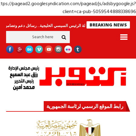
https://pagead2.googlesyndication.com/pagead/js/adsbygoogle.j
client=ca-pub-50595448883386
BREAKING NEWS
اس لا ينامون
جولة الرئيس السيسي الخليجية.. رسائل دعم وتضامن للأشقاء
ج
رابط الموقع الرسمي لرئاسة الجمهورية