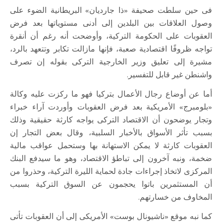
فى حين سلطت صحيفة «ذا جارديان» البريطانية الضوء على
وصول العلاقات بين البلدين إلى أدنى مستوياتها بعد فرض
العقوبات على الحكومة التركية، وأوضحت أنه رغم أن أنقرة
تواجه ظروفًا اقتصادية صعبة، فإنها مازالت تكابر وتتعهد بالرد،
مشيرة إلى تعليق وزير الخارجية التركى بقوله إن تصرف
واشنطن غير قابل للتفسير.
أما عن أوضاع رجال الأعمال بتركيا فهو ما ركزت عليه وكالة
«بلومبرج» الأمريكية بعد فرض العقوبات وأوردت آراء خبراء
وتجار يوضحون أن الاقتصاد التركى يواجه كارثة حقيقية وذلك
بسبب تأثر الأسواق بالأخبار السلبية، وقال بعض التجار إن
العقوبات كارثة لا يمكن الاستهانة بها وستحمل عواقب مالية
ضخمة، ونبه آخرون إلى تباطؤ الاقتصاد، وهو ما سيدفع البنك
المركزى لاتخاذ إجراءات جادة لحماية الليرة التركية، وحذروا من
أن المستثمرين باتوا يحجمون عن السوق التركية بسبب
المخاوف من خسارتهم.
كما نبه موقع «ناشيونال بوست» الأمريكى إلى أن العقوبات تأتى