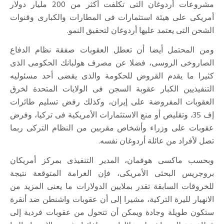
مشروعات أردوغان التى تكلفت أكثر من 200 مليار دولار
أمريكى على هيئة استثمارات فى المطارات والكبارى وقنوات
الشحن التى يعتمد عليها أردوغان لتحقيق النمو.
ومن المحتمل أيضا أن تعطل العقوبات صفقة نظام الدفاع
الصاروخى الروسى، فضلا عن مصرف هولبانك الحكومى الذى
كثيرا ما يقدم القروض للحكومة والذى يقضى أحد مسئوليه
التنفيذيين الكبار عقوبة السجن فى الولايات المتحدة لخرق
العقوبات المفروضة على إيران، وكذلك رفض تسليم طائرات
إف 35، وتقليص أو منع الاستثمارات الأمريكية فى تركيا، وفرض
عقوبات على وزراء وأشخاص مقربين من النظام التركى ربما
تصل لأفراد من عائلة أردوغان نفسه.
وبحسب ماكسى هوفمان، المدير التنفيذى بمركز أمريكان
بروجريس البحثى الأمريكى، فإن الغرامة المتوقعة نتيجة
للخروقات السابقة تقدر بملايين الدولارات ما يعنى المزيد من
الانهيار لليرة التركية، مشيرا إلى أن عقوبات واشنطن ضد أنقرة
ستكون طويلة وجادة ويمكن أن تتحول من عقوبات فردية إلى