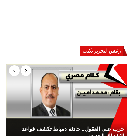
رئيس التحرير يكتب
حرب على العقول.. حادثة دمياط تكشف قواعد
الاشتباك الجديدة