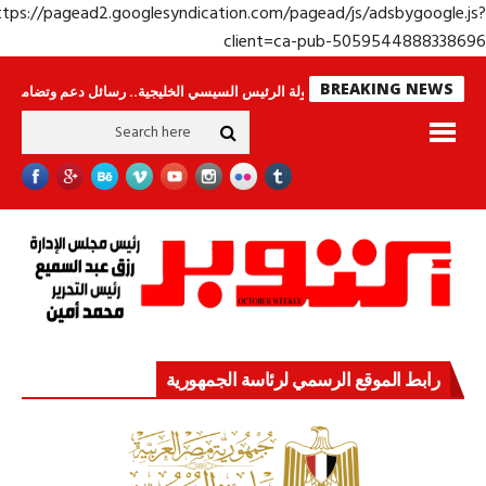
https://pagead2.googlesyndication.com/pagead/js/adsbygoogle.j
client=ca-pub-50595448883386
BREAKING NEWS
س لا ينامون
جولة الرئيس السيسي الخليجية.. رسائل دعم وتضامن للأشقاء
جه
رابط الموقع الرسمي لرئاسة الجمهورية