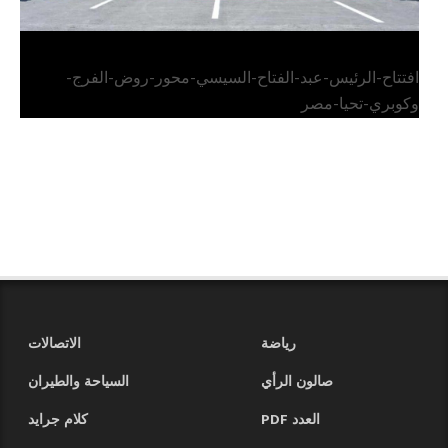
افتتاح-الرئيس-عبد-الفتاح-السيسي-محور-روض-الفرج-
وكوبري-تحيا-مصر
رياضة
الاتصالات
صالون الرأي
السياحة والطيران
العدد PDF
كلام جرايد