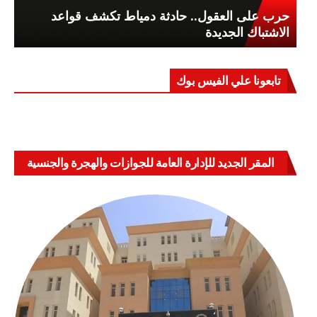
حرب على العقول.. حادثة دمياط تكشف قواعد
الاشتباك الجديدة
تابعونا علي الفيس بوك
المقر الجديد للإدارة العامة للجوازات والهجرة والجنسية
بالعباسية