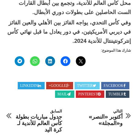
محل كأس العالم للأندية، وتجمع بين أبطال القارات
الست الحاصلين على بطولات دوري الأبطال.
وفي كأس التحدي، يواجه الفائز بين الأهلي والعين الفائز
في ديربي الأمريكيتين، في دور يعادل ما قبل نهائي كأس
إنتركونتيننتال للأندية 2024.
شارك هذا الموضوع:
LINKEDIN
GOOGLE+
TWITTER
FACEBOOK
MAIL
PINTEREST
TUMBLR
التالي
السابق
أكتوبر «النصر»
جدول مباريات بطولة
و«المجلة»
كأس العالم للأندية لـ
كرة اليد