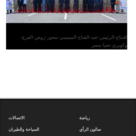
افتتاح-الرئيس-عبد-الفتاح-السيسي-محور-روض-الفرج-
وكوبري-تحيا-مصر
رياضة
الاتصالات
صالون الرأي
السياحة والطيران