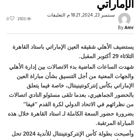
الإماراتي
على
سبتمبر 23, 2024, 18:21 م
التعليقات
0
2103
الأهلي
يطلب
By
Amr
السعة
الجماهيرية
الكاملة
أمام
يستضيف الأهلي شقيقه العين الإماراتي باستاد القاهرة
العين
الإماراتي
الثلاثاء 29 أكتوبر المقبل.
مغلقة
شهدت الساعات الماضية بدء الاتصالات بين إدارة الأهلي
والجهات المعنية من أجل التنسيق بشأن مباراة العين
الإماراتي بكأس إنتركونتينينتال، خاصة فيما يتعلق
بالحضور الجماهيري، بعدما تلقى مسئولو النادي اتصالات
من نظرائهم في الاتحاد الدولي لكرة القدم “فيفا”
بضرورة حضور السعة الكاملة لـ استاد القاهرة خلال هذه
المباراة المرتقبة.
وأصبحت بطولة كأس الإنتركونتيننتال للأندية 2024 تحل