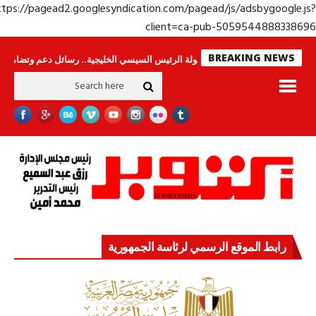
https://pagead2.googlesyndication.com/pagead/js/adsbygoogle.j
client=ca-pub-50595448883386
BREAKING NEWS
راس لا ينامون
جولة الرئيس السيسي الخليجية.. رسائل دعم وتضامن للأشقاء
رابط الموقع الرسمي لرئاسة الجمهورية