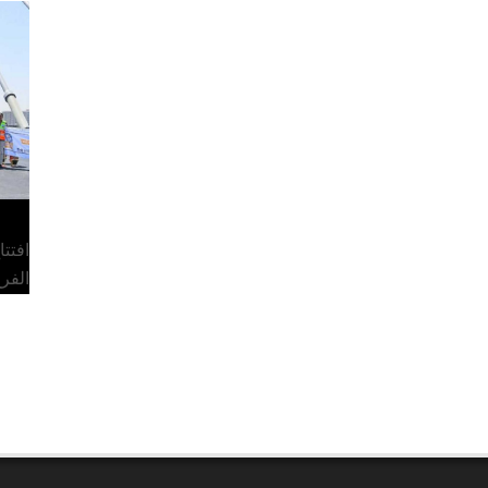
افتت
الفر