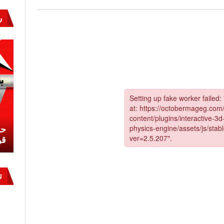
ة
وبر
ر
قة
نشئ
كيف تحمي مصر ثرواتها في الجنوب؟
حر
معركة لا تُرى.. وحراس لا ينامون
قو
ت