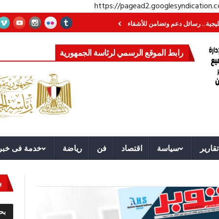
https://pagead2.googlesyndication
سائل دعم وتضامن للأشقاء
جهاز مستقبل مصر نموذجا.. لماذا تُنشئ الدول كيانات 
رابط الموقع الرسمي لرئاسة الجمهورية
تقارير
سياسة
اقتصاد
فن
رياضة
خدمة فى خبر
ب