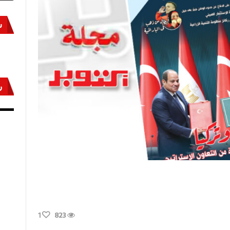
س
ر
أكتوبر «النصر» و«المجلة»
مص
ى
1
823
دد
2