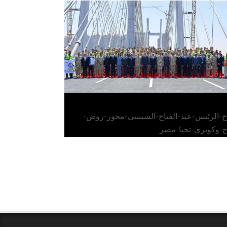
الرئيس عبد الفتاح السيسي يفتتح محور روض
الفرج وكوبري تحيا مصر
اح-الرئيس-عبد-الفتاح-السيسي-محور-روض-
ج-وكوبري-تحيا-مصر