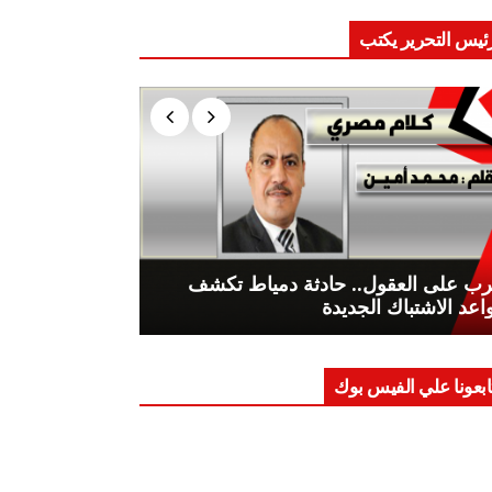
ئيس التحرير يكتب
ب على العقول.. حادثة دمياط تكشف
اعد الاشتباك الجديدة
ابعونا علي الفيس بوك