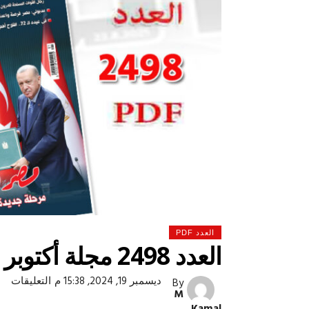
العدد PDF
العدد 2498 مجلة أكتوبر
عل
ديسمبر 19, 2024, 15:38 م
التعليقات
By
 لولاد بلدنا
التشجيع «أخلاق» وليس «تحفيل»
الع
M
498