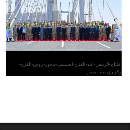
وكوبري تحيا مصر
افتتاح-الرئيس-عبد-الفتاح-السيسي-محور-روض-الفرج-
وكوبري-تحيا-مصر