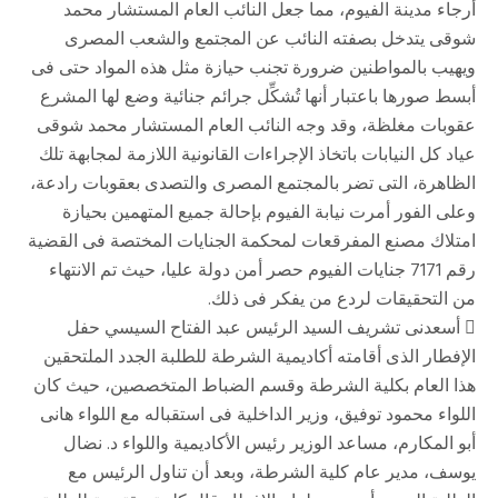
أرجاء مدينة الفيوم، مما جعل النائب العام المستشار محمد
شوقى يتدخل بصفته النائب عن المجتمع والشعب المصرى
ويهيب بالمواطنين ضرورة تجنب حيازة مثل هذه المواد حتى فى
أبسط صورها باعتبار أنها تُشكِّل جرائم جنائية وضع لها المشرع
عقوبات مغلظة، وقد وجه النائب العام المستشار محمد شوقى
عياد كل النيابات باتخاذ الإجراءات القانونية اللازمة لمجابهة تلك
الظاهرة، التى تضر بالمجتمع المصرى والتصدى بعقوبات رادعة،
وعلى الفور أمرت نيابة الفيوم بإحالة جميع المتهمين بحيازة
امتلاك مصنع المفرقعات لمحكمة الجنايات المختصة فى القضية
رقم 7171 جنايات الفيوم حصر أمن دولة عليا، حيث تم الانتهاء
من التحقيقات لردع من يفكر فى ذلك.
 أسعدنى تشريف السيد الرئيس عبد الفتاح السيسي حفل
الإفطار الذى أقامته أكاديمية الشرطة للطلبة الجدد الملتحقين
هذا العام بكلية الشرطة وقسم الضباط المتخصصين، حيث كان
اللواء محمود توفيق، وزير الداخلية فى استقباله مع اللواء هانى
أبو المكارم، مساعد الوزير رئيس الأكاديمية واللواء د. نضال
يوسف، مدير عام كلية الشرطة، وبعد أن تناول الرئيس مع