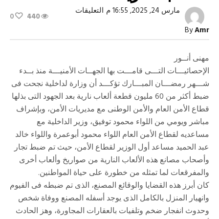
على
مارس 24, 2025, 16:55 م
التعليقات
0
440
تحرك
النائب
By
Amr
العام
وخطورة
الألعاب
النارية
مهنى أنــور
مغلقة
الإحصائيـــات التـــى قامـــت بها الجهــات الأمنيـــة منذ بــدء
شـــهر رمضـــان المبـــارك تؤكـــد أن وزارة لداخلية نجحت فى
ضبط أكثر من 60 مليون قطعة ألعاب نارية بعد الجهود التى بذلها
قطاع الأمن العام والأمن الوطنى مع مديريات الأمن، وبإشراف
مباشر ويومي من اللواء محمود توفيق، وزير الداخلية مع
مساعديه لقطاع الأمن العام اللواء محمود أبوعمرة واللواء خالد
عبد الحميد مساعد أول الوزير لقطاع الأمن، حيث تم ضبط تجار
وأصحاب مصانع هذه الألعاب النارية من صواريخ وألعاب أخرى
والمفرقعات لما تمثله من خطورة على حياة المواطنين.
كان أبرز هذه القضايا والوقائع المصنع، الذى تم ضبطه فى الفيوم
وانهيار المنزل بالكامل الذى يوجد أسفله المصنع ووفاة شخص
وحدوث انفجار ضخم وتلفيات بالعقارات المجاورة، وهز الحادث