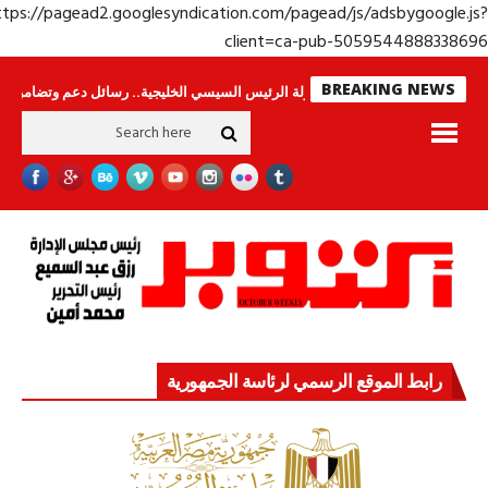
https://pagead2.googlesyndication.com/pagead/js/adsbygoogle.j
client=ca-pub-50595448883386
BREAKING NEWS
اس لا ينامون
جولة الرئيس السيسي الخليجية.. رسائل دعم وتضامن للأشقاء
رابط الموقع الرسمي لرئاسة الجمهورية