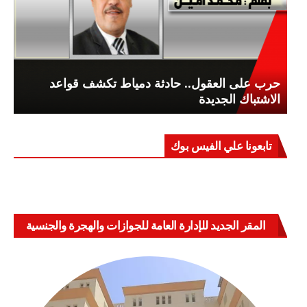
حرب على العقول.. حادثة دمياط تكشف قواعد
الاشتباك الجديدة
تابعونا علي الفيس بوك
المقر الجديد للإدارة العامة للجوازات والهجرة والجنسية
بالعباسية