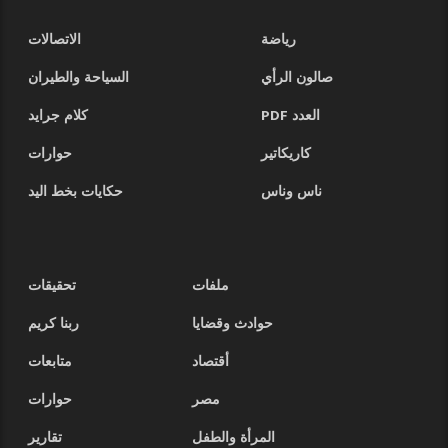
رياضة
الاتصالات
صالون الرأي
السياحة والطيران
العدد PDF
كلام جرايد
كاريكاتير
حوارات
ناس وناس
حكايات بخط اليد
ملفات
تحقيقات
حوادث وقضايا
ربنا كريم
أقتصاد
متابعات
مصر
حوارات
المرأة والطفل
تقارير