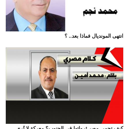
انتهى المونديال فماذا بعد.. ؟
كيف تحمي مصر ثرواتها في الجنوب؟ معركة لا تُرى..