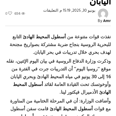
اليابان
على
يونيو 30, 2025, 15:19 م
التعليقات
0
654
البحرية
الروسية
By
Amr
تنفذ
تدريبات
بصواريخ
مجنحة
نفذت قوات متنوعة من
أسطول المحيط الهادئ
التابع
في
بحر
للبحرية الروسية بنجاح ضربة مشتركة بصواريخ مجنحة
اليابان
مغلقة
لهدف بحري خلال تدريبات في بحر اليابان.
وذكرت وزارة الدفاع الروسية في بيان اليوم الإثنين، نقله
موقع “روسيا اليوم” أن التدريبات جرت في الفترة من
16 إلى 30 يونيو في مياه المحيط الهادئ وبحري اليابان
وأوخوتسك تحت القيادة العامة لقائد
أسطول المحيط
الهادئ
الأدميرال فيكتور لينا.
وأضافت الوزارة: أن في المرحلة الختامية من المناورة
مع قوات
أسطول المحيط الهادئ
قامت سفن أسطول