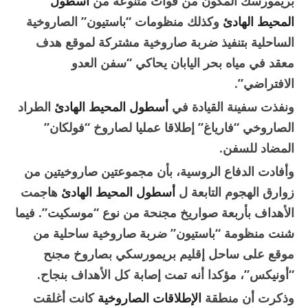
بريمورسك المكون من قوات متنوعة من
أسطول
المحيط الهادئ
وكذلك منظومات “باستيون” الصاروخية
الساحلية بتنفيذ ضربة صاروخية مشتركة لموقع هدف
معقد في مياه بحر اليابان يحاكي “سفن العدو
الافتراضي”.
ونفذت سفينة القيادة في
أسطول المحيط الهادئ
الطراد
الصاروخي “فارياغ” إطلاقا عمليا لصاروخ “فولكان”
المضاد للسفن.
وأفادت الدفاع الروسية، بأن مجموعتين صاروخيتين من
زوارق الهجوم التابعة ل
أسطول المحيط الهادئ
هاجمت
الأهداف بأربعة صواريخ مجنحة من نوع “موسكيت”. فيما
شنت منظومة “باستيون” ضربة صاروخية ساحلية من
موقع على ساحل إقليم بريمورسكي بصاروخ مجنح
“أونيكس”، مؤكدا أنه تمت إصابة كل الأهداف بنجاح.
وذكرت أن منطقة
الإطلاقات الصاروخية
كانت أغلقت