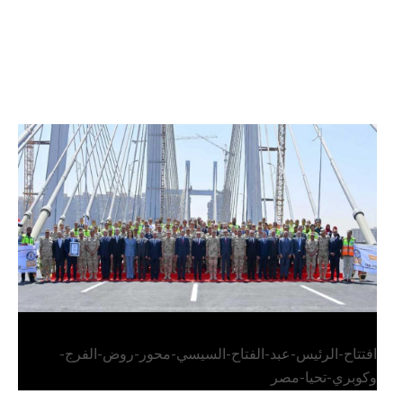
الرئيس عبد الفتاح السيسي يفتتح محور روض الفرج
وكوبري تحيا مصر
افتتاح-الرئيس-عبد-الفتاح-السيسي-محور-روض-الفرج-
وكوبري-تحيا-مصر