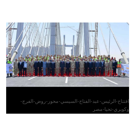
الرئيس عبد الفتاح السيسي يفتتح محور روض الفرج
وكوبري تحيا مصر
افتتاح-الرئيس-عبد-الفتاح-السيسي-محور-روض-الفرج-
وكوبري-تحيا-مصر