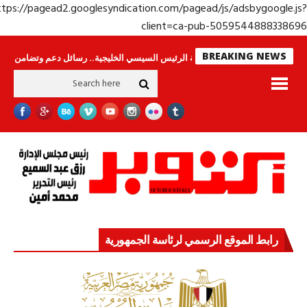
https://pagead2.googlesyndication.com/pagead/js/adsbygoogle.j
client=ca-pub-50595448883386
BREAKING NEWS
س لا ينامون
جولة الرئيس السيسي الخليجية.. رسائل دعم وتضامن للأشقاء
جه
رابط الموقع الرسمي لرئاسة الجمهورية