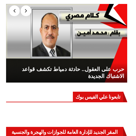
حرب على العقول.. حادثة دمياط تكشف قواعد
الاشتباك الجديدة
تابعونا علي الفيس بوك
المقر الجديد للإدارة العامة للجوازات والهجرة والجنسية