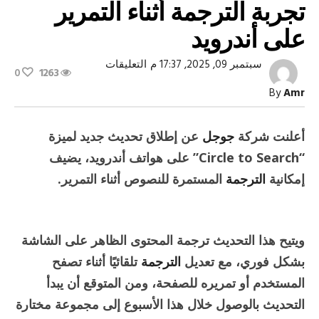
تجربة الترجمة أثناء التمرير
على أندرويد
على
سبتمبر 09, 2025, 17:37 م
التعليقات
0
1263
تحديث
جديد
By
Amr
من
جوجل
يحسن
تجربة
أعلنت شركة
جوجل
عن إطلاق تحديث جديد لميزة
الترجمة
أثناء
“Circle to Search” على هواتف أندرويد، يضيف
التمرير
على
إمكانية
الترجمة
المستمرة للنصوص أثناء التمرير.
أندرويد
مغلقة
ويتيح هذا التحديث ترجمة المحتوى الظاهر على الشاشة
بشكل فوري، مع تعديل
الترجمة
تلقائيًا أثناء تصفح
المستخدم أو تمريره للصفحة، ومن المتوقع أن يبدأ
التحديث بالوصول خلال هذا الأسبوع إلى مجموعة مختارة