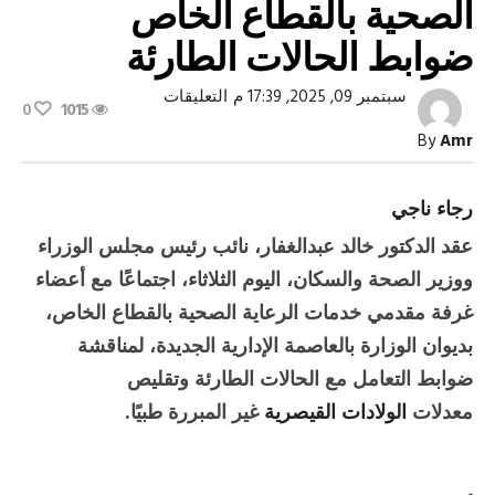
الصحية بالقطاع الخاص
ضوابط الحالات الطارئة
على
سبتمبر 09, 2025, 17:39 م
التعليقات
0
1015
وزير
الصحة
By
Amr
يبحث
مع
غرفة
مقدمي
رجاء ناجي
خدمات
الرعاية
‎عقد الدكتور خالد عبدالغفار، نائب رئيس مجلس الوزراء
الصحية
بالقطاع
ووزير الصحة والسكان، اليوم الثلاثاء، اجتماعًا مع أعضاء
الخاص
ضوابط
غرفة مقدمي خدمات الرعاية الصحية بالقطاع الخاص،
الحالات
الطارئة
بديوان الوزارة بالعاصمة الإدارية الجديدة، لمناقشة
مغلقة
ضوابط التعامل مع الحالات الطارئة وتقليص
معدلات
الولادات القيصرية
غير المبررة طبيًا.