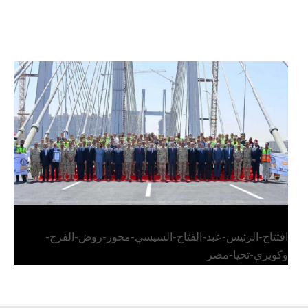
الرئيس عبد الفتاح السيسي يفتتح محور روض الفرج
وكوبري تحيا مصر
افتتاح-الرئيس-عبد-الفتاح-السيسي-محور-روض-الفرج-
وكوبري-تحيا-مصر