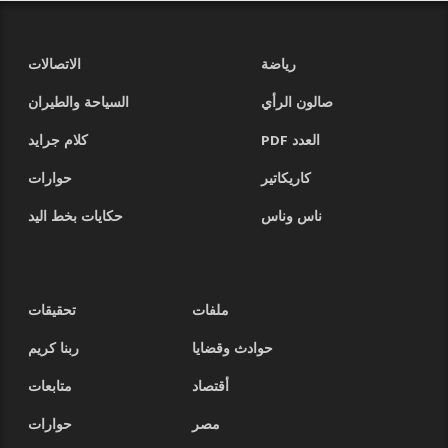
رياضة
الاتصالات
صالون الرأي
السياحة والطيران
العدد PDF
كلام جرايد
كاريكاتير
حوارات
ناس وناس
حكايات بخط اليد
ملفات
تحقيقات
حوادث وقضايا
ربنا كريم
أقتصاد
متابعات
مصر
حوارات