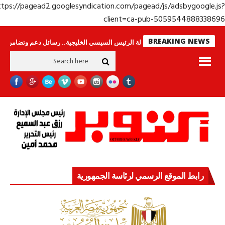
https://pagead2.googlesyndication.com/pagead/js/adsbygoogle.j
client=ca-pub-50595448883386
BREAKING NEWS
س لا ينامون
جولة الرئيس السيسي الخليجية.. رسائل دعم وتضامن للأشقاء
جه
رابط الموقع الرسمي لرئاسة الجمهورية