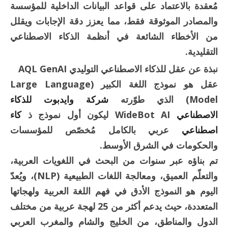
مُعقدة بالاعتماد على قواعد البيانات الداخلية للمؤسسة
والمصادر الموثوقة فقط، مما يعزز دقة الإجابات ويقلل
من الأخطاء الشائعة في أنظمة الذكاء الاصطناعي
التقليدية.
نبذة عن عقل للذكاء الاصطناعي التوليدي AQL GenAI
عقل هو نموذج اللغة الكبير (Large Language
Model) الذي طوّرته
شركة وايدبوت للذكاء
الاصطناعي
WideBot AI ليكون أول نموذج ذ
كاء
اصطناعي
عربي بالكامل مُخصّص للمؤسسات
والحكومات في الشرق الأوسط.
تم بناؤه عبر سنوات من البحث في اللغويات العربية،
والتعلّم العميق، ومعالجة اللغات الطبيعية (NLP)، ويُعدّ
اليوم هو النموذج الأدق في فهم اللغة العربية ولهجاتها
المتعددة، حيث يدعم أكثر من 25 لهجة عربية من مختلف
الدول والمناطق، من الخليج والشام والمغرب العربي