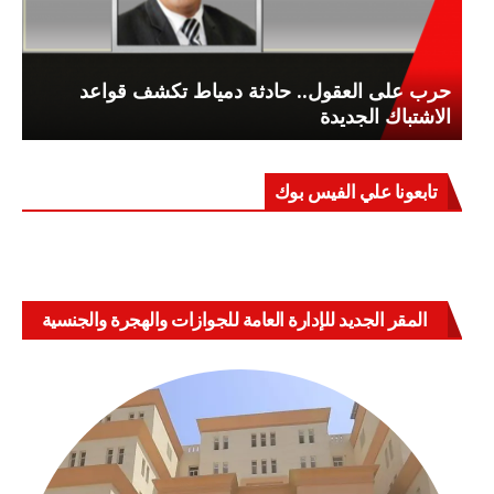
حرب على العقول.. حادثة دمياط تكشف قواعد
الاشتباك الجديدة
تابعونا علي الفيس بوك
المقر الجديد للإدارة العامة للجوازات والهجرة والجنسية
بالعباسية