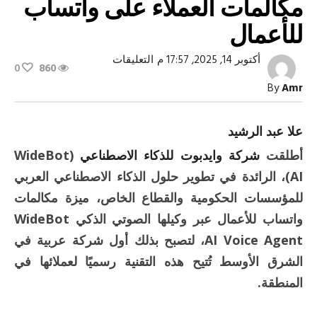
مكالمات العملاء على واتساب
للأعمال
على
أكتوبر 14, 2025, 17:57 م
التعليقات
0
860
لأول
مرة
By
Amr
عربيا..
أول
وكيل
ذكاء
علا عبد الرشيد
اصطناعي
يستقبل
أطلقت
شركة وايدبوت للذكاء الاصطناعي
(WideBot
مكالمات
العملاء
AI)، الرائدة في تطوير حلول الذكاء الاصطناعي العربي
على
واتساب
للمؤسسات الحكومية والقطاع الخاص، ميزة مكالمات
للأعمال
مغلقة
واتساب للأعمال عبر وكيلها الصوتي الذكي WideBot
AI Voice Agent، لتصبح بذلك أول شركة عربية في
الشرق الأوسط تُتيح هذه التقنية رسميًا لعملائها في
المنطقة.