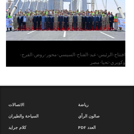
افتتاح-الرئيس-عبد-الفتاح-السيسي-محور-روض-الفرج-
وكوبري-تحيا-مصر
رياضة
الاتصالات
صالون الرأي
السياحة والطيران
العدد PDF
كلام جرايد