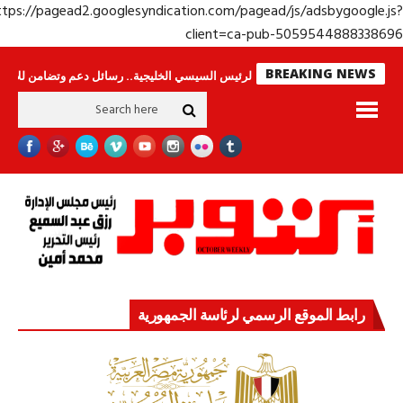
https://pagead2.googlesyndication.com/pagead/js/adsbygoogle.j
client=ca-pub-50595448883386
BREAKING NEWS
ا ينامون
جولة الرئيس السيسي الخليجية.. رسائل دعم وتضامن للأشقاء
جهاز 
رابط الموقع الرسمي لرئاسة الجمهورية