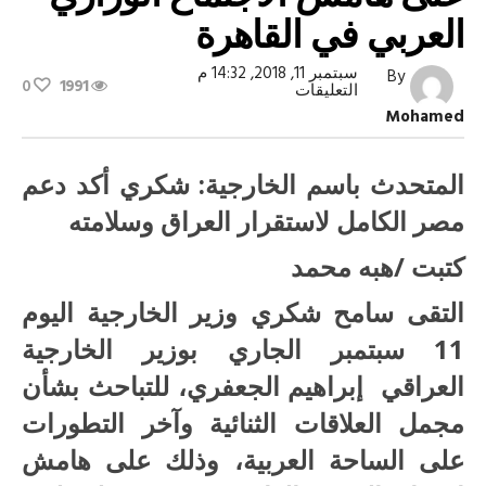
العربي في القاهرة
سبتمبر 11, 2018, 14:32 م
By
0
1991
على
التعليقات
شكري
Mohamed
يلتقى
نظيره
العراقي
على
المتحدث باسم الخارجية: شكري أكد دعم
هامش
الاجتماع
مصر الكامل لاستقرار العراق وسلامته
الوزاري
العربي
كتبت /هبه محمد
في
القاهرة
مغلقة
التقى سامح شكري وزير الخارجية اليوم
11 سبتمبر الجاري بوزير الخارجية
العراقي إبراهيم الجعفري، للتباحث بشأن
مجمل العلاقات الثنائية وآخر التطورات
على الساحة العربية، وذلك على هامش