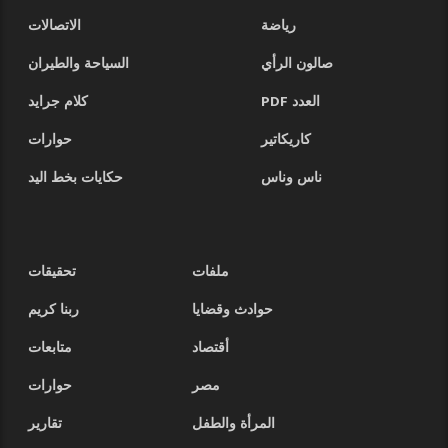
رياضة
الاتصالات
صالون الرأي
السياحة والطيران
العدد PDF
كلام جرايد
كاريكاتير
حوارات
ناس وناس
حكايات بخط اليد
ملفات
تحقيقات
حوادث وقضايا
ربنا كريم
أقتصاد
متابعات
مصر
حوارات
المرأة والطفل
تقارير