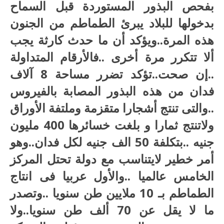
بفحص البذور المستوردة قبل السماح
بدخولها للبلاد يبرئ الطماطم من الجنون
هذه المرة..ويؤكد أن ما حدث كارثة يجب
ألا تتكرر مرة أخرى ..فالأرقام المتداولة
..إن صحت..تؤكد تضرر مساحة 8 آلاف
فدان من هذه البذور المصابة بالفيروس
..والتى تنتج أشجارا متقزمة وملتفة الأوراق
ولاتنتج ثمارا و بلغت خسائرها 400 مليون
جنيه ..بتكلفة 50 الف جنيه لكل فدان..وهو
أمر خطير لايتناسب مع دولة تحتل المركز
الخامس عالميا ..والأول عربيا فى انتاج
الطماطم بـ 10 ملايين طن سنويا ..وتصدر
ما لا يقل عن 70 ألف طن سنويا..ولا