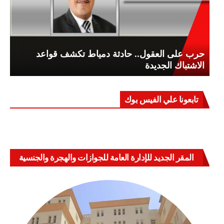
حرب على العقول.. حادثة دمياط تكشف قواعد
الاشتباك الجديدة
تابعونا علي الفيس بوك
المقر الجديد للإدارة العامة للجوازات والهجرة والجنسية
بالعباسية