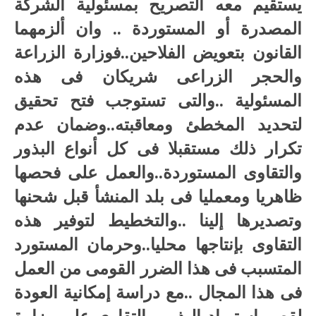
يستقيم معه التصريح بمسئولية الشركة
المصدرة أو المستوردة .. وان ألزمهما
القانون بتعويض الفلاحين..فوزارة الزراعة
والحجر الزراعى شريكان فى هذه
المسئولية ..والتى تستوجب فتح تحقيق
لتحديد المخطئ ومعاقبته..وضمان عدم
تكرار ذلك مستقبلا فى كل أنواع البذور
والتقاوى المستوردة..والعمل على فحصها
ظاهريا ومعمليا فى بلد المنشأ قبل شحنها
وتصديرها إلينا ..والتخطيط لتوفير هذه
التقاوى بإنتاجها محليا..وحرمان المستورد
المتسبب فى هذا الضرر القومى من العمل
فى هذا المجال ..مع دراسة إمكانية العودة
لقصر استيراد البذور والتقاوى على وزارة