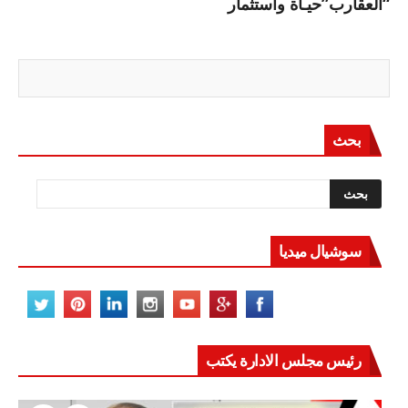
“العقارب”حيـاة واستثمار
بحث
سوشيال ميديا
رئيس مجلس الادارة يكتب