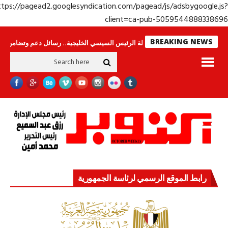
https://pagead2.googlesyndication.com/pagead/js/adsbygoogle.j
client=ca-pub-50595448883386
BREAKING NEWS
 لا ينامون
جولة الرئيس السيسي الخليجية.. رسائل دعم وتضامن للأشقاء
جها
رابط الموقع الرسمي لرئاسة الجمهورية