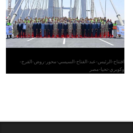
وكوبري تحيا مصر
افتتاح-الرئيس-عبد-الفتاح-السيسي-محور-روض-الفرج-
وكوبري-تحيا-مصر