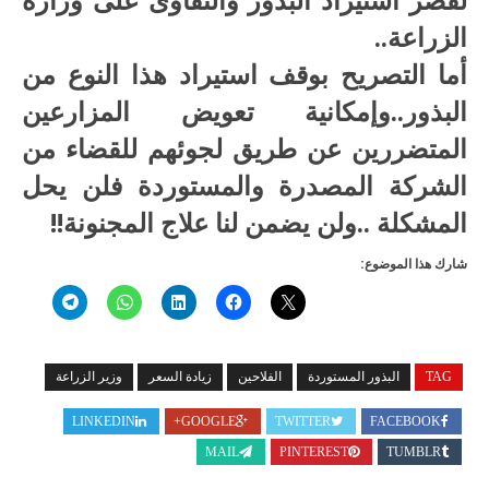
الزراعة..
أما التصريح بوقف استيراد هذا النوع من
البذور..وإمكانية تعويض المزارعين
المتضررين عن طريق لجوئهم للقضاء من
الشركة المصدرة والمستوردة فلن يحل
المشكلة ..ولن يضمن لنا علاج المجنونة!!
شارك هذا الموضوع:
TAG
البذور المستوردة
الفلاحين
زيادة السعر
وزير الزراعة
LINKEDIN
GOOGLE+
TWITTER
FACEBOOK
MAIL
PINTEREST
TUMBLR