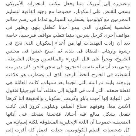
وتصديره إلى أمريكا، مما يجعل مكتب المخدرات الأمريكى
يسعى للقبض على إسكوبار، خصوصا مع وجود اتفاقية لتسليم
المجرمين مع كولومبيا. يضطرب السيناريو تماما فى رسم معالم
شخصية إسكوبار، الذى يبدو أحيانا كطفل يلهو، ويظهر فى
مواقف أخرى كرجل شرس، بينما تتقلب مواقف فيرجينيا، خاصة
بعد أن زادت التهديدات لها من أعداء إسكوبار، الذى نجح فى
رشوة وإرهاب القضاة فى بلده، ثم أصبح عضوا فى مجلس
الشيوخ، وتجرأ على قتل الوزراء والمنافسين ورجال الشرطة،
وحتى بعد أن سلم نفسه، احتجزوه فى سجن فاخر، كان يدير منه
أنشطته فى الخارج. الخط الوحيد الذى لم يضطرب هو علاقته
بزوجته وابنه ثم ابنته التى انجبها بعد سنوات، كانت العائلة هى
نقطة ضعفه، التى أدت فى النهاية إلى مقتله، أما فيرجينيا فتقول
فى النهاية إنها أحبت بابلو وكرهت إسكوبار، والحقيقة أننا كرهنا
الاثنين معا، وفوقهم صناع الفيلم، وبنيلوبى كروز التى كانت
تنفعل بشكل مبالغ فيه أحيانا، فتجعلنا نضحك على أدائها
الضعيف، خصوصا أن اللغة الإنجليزية المنطوقة بلكنة إسبانية من
كل شخصيات الفيلم الكولومبية، جعلت العمل كله أقرب إلى