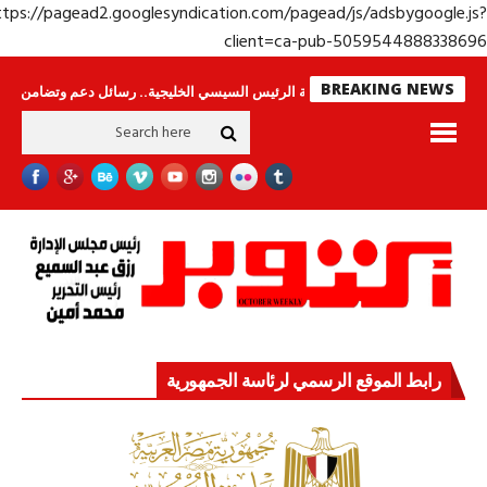
https://pagead2.googlesyndication.com/pagead/js/adsbygoogle.j
client=ca-pub-50595448883386
BREAKING NEWS
س لا ينامون
جولة الرئيس السيسي الخليجية.. رسائل دعم وتضامن للأشقاء
جه
رابط الموقع الرسمي لرئاسة الجمهورية