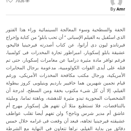
1
7026
”
أن
By
Amr
تحب
بابلو”
..
حكاية
الخفة والسطحية وسوء المعالجة السينمائية وراء هذا الفتور
أفسدتها
السطحية
الذى استُقبل به الفيلم الإسبانى ” أن تحب بابلو” من كتابة وإخراج
مغلقة
فيرناندو ليون دى أرانوا، عن كتاب أصدرته فيرجينيا فاليخو،
عشيقة بابلو إسكوبار، امبراطور تجارة المخدرات فى كولمبيا،
فرغم توافر مادة مثيرة دراميا عن مغامرات إسكوبار، حتى تم
قتله على أيدى القوات الكولومبية، مدعومة برجال المخابرات
الأمريكية، ورجال مكتب مكافحة المخدرات الأمريكى، ورغم
قيام نجمين شهيرين هما خافيير بارديم وبنيلوبى كروز ببطولة
الفيلم، إلا أن كل شىء مكتوب بخفة ومن السطح، لدرجة أن
الشخصيات المحورية تبدو مثيرة للدهشة، وباهتة تماما، ومليئة
بالتناقضات، فلا تستطيع مثلا أن تفهم هل إسكوبار مهرج أم
عاشق أم مدير شرس وناجح؟ ولن تفهم أيضا تقلب عواطف
عشيقته فيرجينيا تجاهه، فبعد أن وقعت فى غرامه خلال خمس
دقائق من بداية الفيلم، نراها تتعاون فى النهاية مع الشرطة