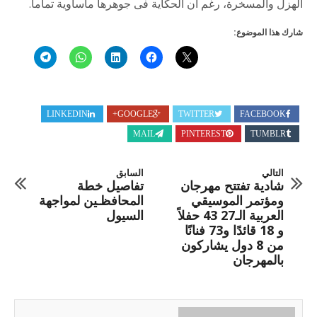
الهزل والمسخرة، رغم أن الحكاية فى جوهرها مأساوية تماما.
شارك هذا الموضوع:
LINKEDIN
GOOGLE+
TWITTER
FACEBOOK
MAIL
PINTEREST
TUMBLR
التالي
السابق
شادية تفتتح مهرجان
تفاصيل خطة
ومؤتمر الموسيقي
المحافظـين لمواجهة
العربية الـ27 43 حفلاً
السيول
و 18 قائدًا و73 فنانًا
من 8 دول يشاركون
بالمهرجان