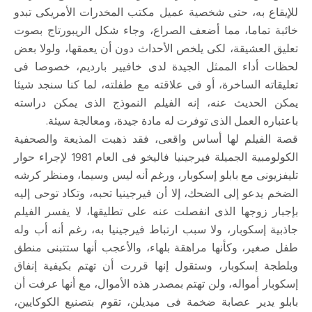
للإيقاع به، حتى شخصية عميل مكتب المخدرات الأمريكى تبدو
خائبة تماما، مما أضعف الصراع، وجاء شكل الريبورتاج بصوت
تعليق العشيقة، لكى يلخص الأحداث دون أن يعمقها، ولولا بعض
لحظات أداء الممثل الجيدة لدى خافيير بارديم، خصوصا فى
تعليقاته الساخرة، أو فى علاقته مع طفلته، لما كنا سنجد شيئا
يمكن الحديث عنه، إنه الفيلم النموذج الذى يمكن دراسته
باعتباره العمل الذى توفرت له مادة جيدة، ومعالجة سيئة.
قصة الفيلم لها أساس واقعى، فقد ذهبت المذيعة والصحفية
الكولومبية الجميلة فيرجينيا فاليخو فى العام 1981 لإجراء حوار
تليفزيونى مع بابلو إسكوبار، ورغم أنه ليس وسيما، ومنظر كرشه
الضخم يدعو إلى الضحك، إلا أن فيرجينيا تحبه، وتكاد توحى إليه
بإجبار زوجها الذى انفصلت عنه على تطليقها، لا يفسر الفيلم
جاذبية إسكوبار، ولا سبب ارتباط فيرجينيا به، رغم أنه أب وله
طفل صغير، وكأنها مراهقة بلهاء، والأعجب أنها ستتبنى منطق
وبلطجة إسكوبار، وستقول إنها قررت أن تهتم بكيفية إنفاق
إسكوبار أمواله، ولن تهتم بمصدر هذه الأموال، مع أنها عرفت أن
بابلو يدير عصابة ضخمة فى ميديلن، تقوم بتصنيع الكوكايين،