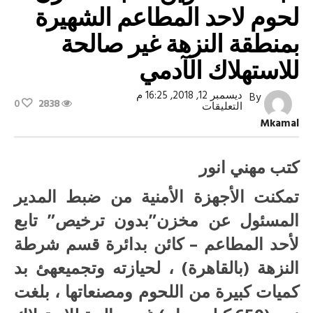
لحوم لاحد المطاعم الشهيرة
بمنطقة النزهة غير صالحة
للاستهلاك الآدمي
ديسمبر 12, 2018, 16:25 م
By
0
2838
على
التعليقات
مباحث
Mkamal
التموين
تضبط
مخزن
لحوم
كتب مهني انور
لاحد
المطاعم
تمكنت الأجهزة الأمنية من ضبط المدير
الشهيرة
بمنطقة
المسئول عن مخزن”بدون ترخيص” تابع
النزهة
غير
صالحة
لأحد المطاعم – كائن بدائرة قسم شرطة
للاستهلاك
الآدمي
النزهة (بالقاهرة) ، لحيازته وتجميعهئ بد
مغلقة
كميات كبيرة من اللحوم ومصنعاتها ، بلغت