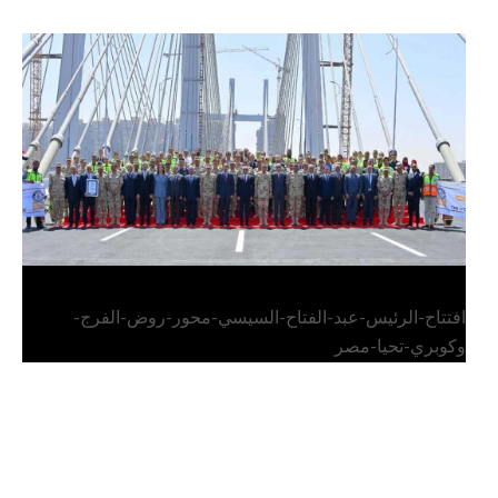
الرئيس عبد الفتاح السيسي يفتتح محور روض الفرج
وكوبري تحيا مصر
افتتاح-الرئيس-عبد-الفتاح-السيسي-محور-روض-الفرج-
وكوبري-تحيا-مصر