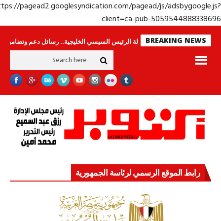
https://pagead2.googlesyndication.com/pagead/js/adsbygoogle.j
client=ca-pub-50595448883386
BREAKING NEWS
س لا ينامون
جولة الرئيس السيسي الخليجية.. رسائل دعم وتضامن للأشقاء
ج
رابط الموقع الرسمي لرئاسة الجمهورية