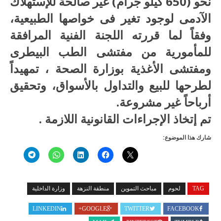
نحو (650 كيلو جرام) غير صالحة للإستهلاك
الآدمى لوجود تغير فى خواصها الطبيعية،
وفقاً لما قررته اللجنة الفنية المرافقة
للمأمورية من مفتشى الطب البيطرى
ومفتشى الأغذية بوزارة الصحة ، تمهيداً
لطرحها للبيع والتداول بالأسواق، وتحقيق
أرباحاً غير مشروعة.
تم إتخاذ الإجراءات القانونية اللازمة .
شارك هذا الموضوع:
TAG
لحوم
مباحث التموين
منطقة النزهة
وزارة الداخلية
LINKEDIN
GOOGLE+
TWITTER
FACEBOOK