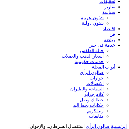
تحقيقات
تقارير
سياسة
شئون عربية
شئون دولية
اقتصاد
فن
رياضة
خدمة فى خبر
حالة الطقس
أسعار الذهب والعملات
خدمات حكومية
أبواب المجلة
صالون الرأي
حوارات
الاتصالات
السياحة والطيران
كلام جرايد
خطابك وصل
حكايات بخط اليد
ربنا كريم
متابعات
الرئيسية
صالون الرأي
استئصال السرطان.. والإخوان!