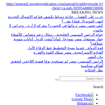
https://pagead2.googlesyndication.com/pagead/js/adsbygoogle.js?
client=ca-pub-5059544888338696
BREAKING NEWS
حرب على العقول.. حادثة دمياط تكشف قواعد الاشتباك الجديدة
انتهى المونديال فماذا بعد.. ؟
كيف تحمي مصر ثرواتها في الجنوب؟ معركة لا تُرى.. وحراس لا
ينامون
جولة الرئيس السيسي الخليجية.. رسائل دعم وتضامن للأشقاء
جهاز مستقبل مصر نموذجا.. لماذا تُنشئ الدول كيانات تنموية
عملاقة؟
قوة الدولة.. عندما يصبح التخطيط خط الدفاع الأول
القيادة الاستراتيجية.. مصر تمتلك القوة والقدرة
بيان النصر
الرئيس السيسي: مصر لم تستخدم يومًا قضية اللاجئين لتحقيق
أهداف سياسية
بطل الحكاية
Search