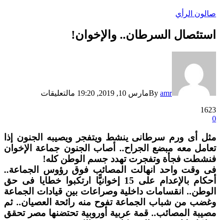
صالون الرأي
استئصال السرطان.. والإخوان!
على
استئصال
السرطان..
والإخوان!
amr
By
مارس 10, 2019, 19:20 م
التعليقات
مغلقة
1623
0
مثل أى ورم سرطانى ينشط ويتفجر ويصيبه الجنون إذا
تعامل معه مبضع الجراح.. أصاب الجنون جماعة الإخوان
فنشطت فجأة وتفجرت تهدد جسم الوطن كله!
فى وقت واحد انهالت المصائب فوق رؤوس الجماعة..
أحكام بالإعدام على 15 إخوانيًّا ارتكبوا خطايا فى حق
الوطن.. انقسامات داخلية وصراعات بين قيادات الجماعة
وغضب من شباب الجماعة تفوح منه رائحة العصيان.. ثم
مصيبة المصائب.. قمة عربية أوروبية تحتضنها مصر تحقق