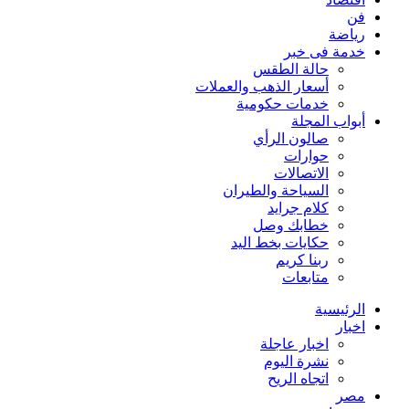
فن
رياضة
خدمة فى خبر
حالة الطقس
أسعار الذهب والعملات
خدمات حكومية
أبواب المجلة
صالون الرأي
حوارات
الاتصالات
السياحة والطيران
كلام جرايد
خطابك وصل
حكايات بخط اليد
ربنا كريم
متابعات
الرئيسية
اخبار
اخبار عاجلة
نشرة اليوم
اتجاه الريح
مصر