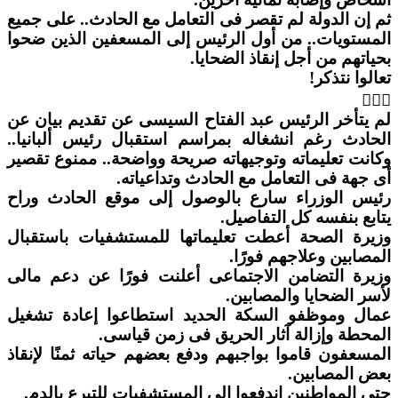
ثم إن الدولة لم تقصر فى التعامل مع الحادث.. على جميع
المستويات.. من أول الرئيس إلى المسعفين الذين ضحوا
بحياتهم من أجل إنقاذ الضحايا.
تعالوا نتذكر!

لم يتأخر الرئيس عبد الفتاح السيسى عن تقديم بيان عن
الحادث رغم انشغاله بمراسم استقبال رئيس ألبانيا..
وكانت تعليماته وتوجيهاته صريحة وواضحة.. ممنوع تقصير
أى جهة فى التعامل مع الحادث وتداعياته.
رئيس الوزراء سارع بالوصول إلى موقع الحادث وراح
يتابع بنفسه كل التفاصيل.
وزيرة الصحة أعطت تعليماتها للمستشفيات باستقبال
المصابين وعلاجهم فورًا.
وزيرة التضامن الاجتماعى أعلنت فورًا عن دعم مالى
لأسر الضحايا والمصابين.
عمال وموظفو السكة الحديد استطاعوا إعادة تشغيل
المحطة وإزالة آثار الحريق فى زمن قياسى.
المسعفون قاموا بواجبهم ودفع بعضهم حياته ثمنًا لإنقاذ
بعض المصابين.
حتى المواطنين اندفعوا إلى المستشفيات للتبرع بالدم.