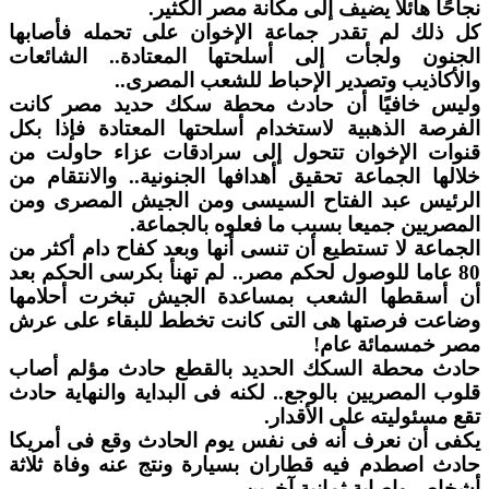
نجاحًا هائلا يضيف إلى مكانة مصر الكثير.
كل ذلك لم تقدر جماعة الإخوان على تحمله فأصابها
الجنون ولجأت إلى أسلحتها المعتادة.. الشائعات
والأكاذيب وتصدير الإحباط للشعب المصرى..
وليس خافيًا أن حادث محطة سكك حديد مصر كانت
الفرصة الذهبية لاستخدام أسلحتها المعتادة فإذا بكل
قنوات الإخوان تتحول إلى سرادقات عزاء حاولت من
خلالها الجماعة تحقيق أهدافها الجنونية.. والانتقام من
الرئيس عبد الفتاح السيسى ومن الجيش المصرى ومن
المصريين جميعا بسبب ما فعلوه بالجماعة.
الجماعة لا تستطيع أن تنسى أنها وبعد كفاح دام أكثر من
80 عاما للوصول لحكم مصر.. لم تهنأ بكرسى الحكم بعد
أن أسقطها الشعب بمساعدة الجيش تبخرت أحلامها
وضاعت فرصتها هى التى كانت تخطط للبقاء على عرش
مصر خمسمائة عام!
حادث محطة السكك الحديد بالقطع حادث مؤلم أصاب
قلوب المصريين بالوجع.. لكنه فى البداية والنهاية حادث
تقع مسئوليته على الأقدار.
يكفى أن نعرف أنه فى نفس يوم الحادث وقع فى أمريكا
حادث اصطدم فيه قطاران بسيارة ونتج عنه وفاة ثلاثة
أشخاص وإصابة ثمانية آخرين.