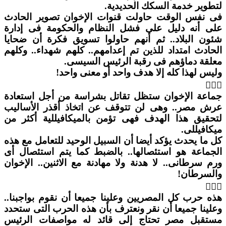
لتطوير خدمة السكك الحديدية.
فى نفس الوقت حاولت قنوات الإخوان تصوير الحادث
على أنه دليل على فشل النظام والحكومة فى إدارة
شئون البلاد.. ثم أنهم حاولوا تسويق فكرة أن ضحايا
الحادث امتداد للذين تم إعدامهم.. كلهم شهداء.. وكلهم
معلقة دماؤهم فى رقبة الرئيس السيسى.
وليس لهذا كله إلا هدف واحد أو معنى واحد!

جماعة الإخوان ستظل تقاتل بشراسة من أجل استعادة
عرش مصر.. وهى لن تتوقف عن اتخاذ أقذر الأساليب
لتحقيق هذا الهدف فهى تؤمن بالميكافيللية أكثر من
ميكافيللى.
كل ما يحدث يؤكد أيضا أن السبيل الوحيد للتعامل مع هذه
الجماعة هو استئصالها.. بالضبط كما يتم استئصال أى
ورم سرطانى.. لا هدنة ولا مهادنة مع الاثنين.. الإخوان
والسرطان!

هذه حرب كل المصريين وعلينا جميعا أن نقوم بواجبنا..
وعلينا جميعا أن نقر ونعترف بأن هذه الحرب التى ستحدد
مستقبل مصر تحتاج إلى قائد له مواصفات الرئيس