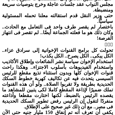
مجلس النواب عقد جلسات عاجلة وخرج بتوصيات سريعة
ومنضبطة.
حتى وزير النقل قدم استقالته معلنا تحمله المسئولية
سياسيًّا.
باختصار لم يقصر طرف واحد فى التعامل مع الحادث..
وكان ذلك هو ما فعلته الجماعة أيضًا.. لم تقصر فى انتهاز
الفرصة!

تحولت كل برامج القنوات الإخوانية إلى سرادق عزاء..
الكل يبكى.. الكل يصرخ.. الكل يكذب!
استخدام الإخوان سياسة نشر الشائعات وإطلاق الأكاذيب
واستخدام الفيديوهات بأسلوب الاجتزاء.. وهكذا راحت
قنوات الإخوان كلها وبدون استثناء تذيع مقطع للرئيس
السيسى يتحدث فيه عن تكاليف كهربة خطوط السكك
الحديدية بطريقة ولا تقربوا الصلاة.. ولو أن هذه القنوات
تملك ضميرًا لإذاعة المقطع كاملا لكى يتبين للمشاهد ما
يقصده الرئيس بالضبط، لكنها اختارت مقطعا وأذاعته
منفردًا لتقول إن الرئيس رفض تطوير السكك الحديدية
فى مصر.. مع أن ذلك غير صحيح على الإطلاق.
يكفى أن تعرف أنه تم إنفاق 150 مليار جنيه حتى الآن