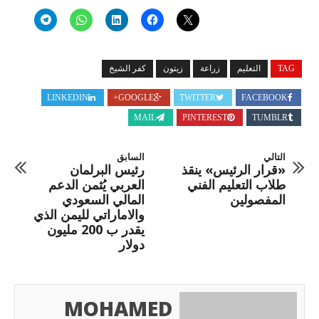
TAG
التعليم
زراعة
زيتون
كفر الشيخ
LINKEDIN
GOOGLE+
TWITTER
FACEBOOK
MAIL
PINTEREST
TUMBLR
التالي
السابق
«قرار الرئيس» ينقذ
رئيس البرلمان
طلاب التعليم الفني
العربي يُثمن الدعم
المفصولين
المالي السعودي
والاماراتي لليمن الذي
يقدر ب 200 مليون
دولار
MOHAMED