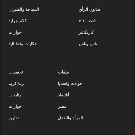
صالون الرأي
السياحة والطيران
العدد PDF
كلام جرايد
كاريكاتير
حوارات
ناس وناس
حكايات بخط اليد
ملفات
تحقيقات
حوادث وقضايا
ربنا كريم
أقتصاد
متابعات
مصر
حوارات
المرأة والطفل
تقارير