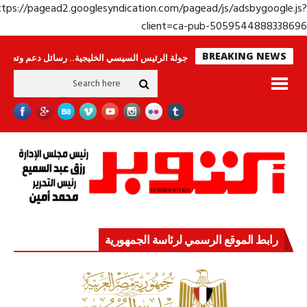
https://pagead2.googlesyndication.com/pagead/js/adsbygoogle.j
client=ca-pub-50595448883386
BREAKING NEWS
وحراس لا ينامون
جولة الرئيس السيسي الخليجية.. رسائل دعم وتضامن للأشقاء
رابط الموقع الرسمي لرئاسة الجمهورية