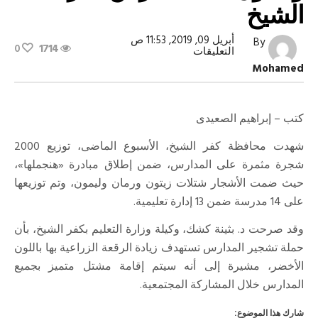
الشيخ
أبريل 09, 2019, 11:53 ص
By
0
1714
على
التعليقات
توزيع
Mohamed
2000
شجرة
زيتون
وليمون
كتب – إبراهيم الصعيدى
على
مدارس
كفر
شهدت محافظة كفر الشيخ، الأسبوع الماضى، توزيع 2000
الشيخ
مغلقة
شجرة مثمرة على المدارس، ضمن إطلاق مبادرة «هنجملها»،
حيث ضمت الأشجار شتلات زيتون ورمان وليمون، وتم توزيعها
على 14 مدرسة ضمن 13 إدارة تعليمية.
وقد صرحت د. بثينة كشك، وكيلة وزارة التعليم بكفر الشيخ، بأن
حملة تشجير المدارس تستهدف زيادة الرقعة الزراعية بها باللون
الأخضر، مشيرة إلى أنه سيتم إقامة مشتل متميز بجميع
المدارس خلال المشاركة المجتمعية.
شارك هذا الموضوع: