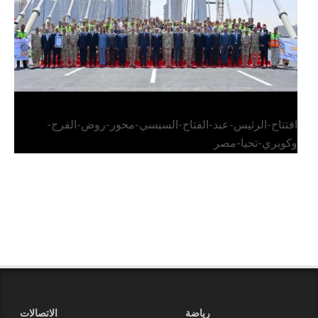
افتتاح-الرئيس-عبد-الفتاح-السيسي-محور-روض-الفرج-
وكوبري-تحيا-مصر
رياضة
الاتصالات