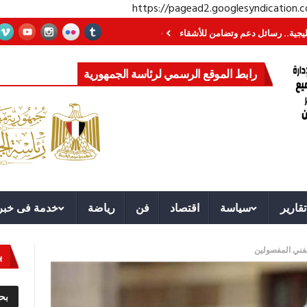
https://pagead2.googlesyndication
ة.. رسائل دعم وتضامن للأشقاء
جهاز مستقبل مصر نموذجا.. لماذا تُنشئ الدول كي
رابط الموقع الرسمي لرئاسة الجمهورية
تقارير
سياسة
اقتصاد
فن
رياضة
خدمة فى خبر
لفني المفصولين
ب