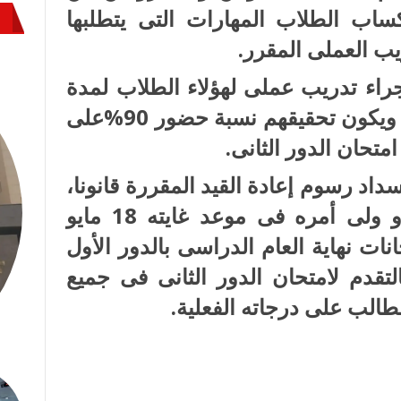
ساب الطلاب المهارات التى يتطلبها
يب العملى المقرر.
راء تدريب عملى لهؤلاء الطلاب لمدة
ثلاثة أسابيع (بإجمالى 120 ساعة) ويكون تحقيقهم نسبة حضور 90%على
متحان الدور الثانى.
اد رسوم إعادة القيد المقررة قانونا،
بناء على طلب يقدمه الطالب أو ولى أمره فى موعد غايته 18 مايو
انات نهاية العام الدراسى بالدور الأول
قدم لامتحان الدور الثانى فى جميع
الب على درجاته الفعلية.