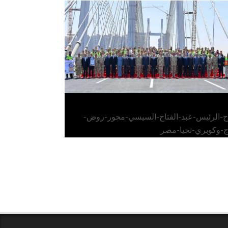
الرئيس عبد الفتاح السيسي يفتتح محور روض
الفرج وكوبري تحيا مصر
اح-الرئيس-عبد-الفتاح-السيسي-محور-روض-
ج-وكوبري-تحيا-مصر