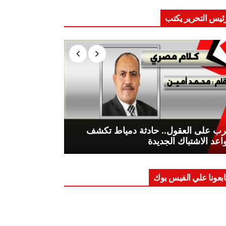
ئيس التحرير يكتب
ب على العقول.. حادثة دمياط تكشف
اعد الاشتباك الجديدة
ابعونا علي الفيس بوك