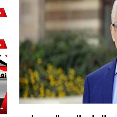
س
ر
أكتوبر «النصر» و«المجلة»
مص