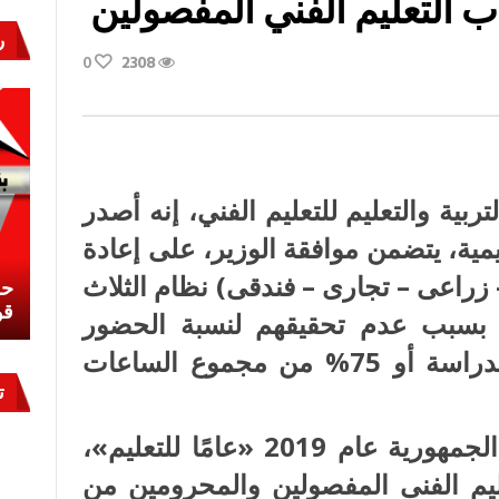
ب التعليم الفني المفصولين
ر
ى
0
2308
ار
ئيس»
ذ
اب
عليم
ني
فصولين
قة
ربية والتعليم للتعليم الفني، إنه أصدر
يمية، يتضمن موافقة الوزير، على إعادة
 زراعى – تجارى – فندقى) نظام الثلاث
نشئ
كيف تحمي مصر ثرواتها في الجنوب؟
حر
معركة لا تُرى.. وحراس لا ينامون
قو
بسبب عدم تحقيقهم لنسبة الحضور
المقررة قانونا (85% من أيام الدراسة أو 75% من مجموع الساعات
ت
يأتى ذلك فى إطار إعلان رئيس الجمهورية عام 2019 «عامًا للتعليم»،
يم الفنى المفصولين والمحرومين من