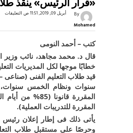
«قرار الرئيس» ينقذ طلا
عل
أبريل 09, 2019, 11:51 ص
التعليقات
By
«قر
الر
Mohamed
ينق
طل
الت
الف
كتب – أحمد النومى
الم
مغل
قال د. محمد مجاهد، نائب وزير الت
خطابًا موجها لكل المديريات التعل
قيد طلاب التعليم الفنى (صناعى –
صبح التخطيط خط
جهاز مستقبل مصر نموذجا.. لماذا تُ
الدول كيانات تنموية عملاقة؟
سنوات ونظام الخمس سنوات، 
المقررة للتدريبات العملية).
وحرصًا على مستقبل طلاب التعل