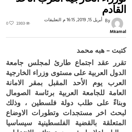
القادم
على
أبريل 15, 2019, 16:15 م
التعليقات
By
0
2303
أبو
مازن
Mkamal
يحضر
اجتماع
طارئ
لوزراء
كتبت – هبه محمد
الخارجية
العرب
تقرر عقد اجتماع طارئ لمجلس جامعة
الأحد
القادم
الدول العربية على مستوى وزراء الخارجية
مغلقة
العرب يوم الأحد المقبل بمقر الامانة
العامة للجامعة العربية برئاسة الصومال
وبناءً على طلب دولة فلسطين ، وذلك
لبحث اخر مستجدات وتطورات الاوضاع
المتعلقة بالقضية الفلسطينية سيساسيا