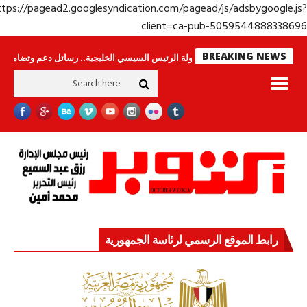
https://pagead2.googlesyndication.com/pagead/js/adsbygoogle.j
client=ca-pub-50595448883386
BREAKING NEWS
حراس لا ينامون
جولة الرئيس السيسي الخليجية.. رسائل دعم وتضامن للأشقاء
رابط الموقع الرسمي لرئاسة الجمهورية