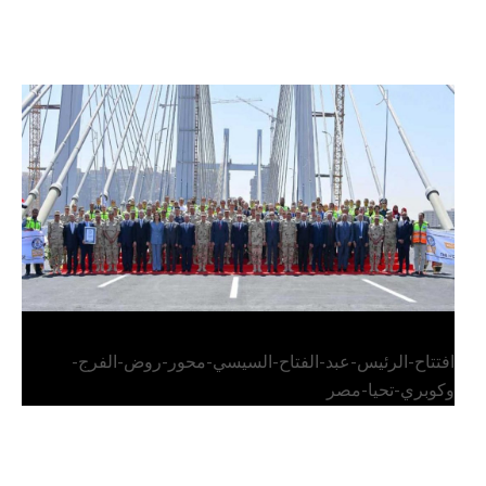
الرئيس عبد الفتاح السيسي يفتتح محور روض الفرج
وكوبري تحيا مصر
افتتاح-الرئيس-عبد-الفتاح-السيسي-محور-روض-الفرج-
وكوبري-تحيا-مصر